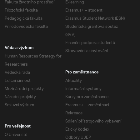
Fakulta životního prostředí
E-learning
Filozofická fakulta
Erasmus+ – studenti
Pedagogická fakulta
Erasmus Student Network (ESN)
Přírodovědecká fakulta
Studentská grantová soutěž
(SVV)
Finanční podpora studentů
Věda a výzkum
Stravování a ubytování
Human Resources Strategy for
Researchers
Vědecká rada
Pro zaměstnance
Ediční činnost
Aktuality
Mezinárodní projekty
Informační systémy
Národní projekty
Kurzy pro zaměstnance
Smluvní výzkum
Erasmus+ – zaměstnaci
Rekreace
Sdílení přístrojového vybavení
Pro veřejnost
Etický kodex
O Univerzitě
Odbory UJEP