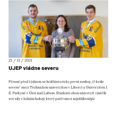
23 / 11 / 2021
UJEP vládne severu
Přesně před týdnem se hrál historicky první souboj „O krále
severu“ mezi Technickou univerzitou v Liberci a Univerzitou J.
E. Purkyně v Ústí nad Labem. Studenti obou univerzit změřili
své síly v ledním hokeji, který patří mezi nejoblíbenější
tuzemské k...