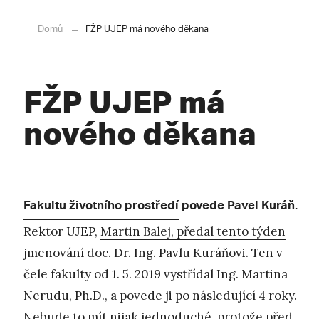
Domů
FŽP UJEP má nového děkana
FŽP UJEP má
nového děkana
Fakultu životního prostředí
povede Pavel Kuráň.
Rektor UJEP,
Martin Balej, předal tento týden
jmenování
doc. Dr. Ing.
Pavlu Kuráňovi
. Ten v
čele fakulty od 1. 5. 2019 vystřídal Ing. Martina
Nerudu, Ph.D., a povede ji po následující 4 roky.
Nebude to mít nijak jednoduché, protože před