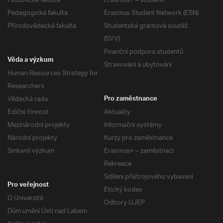
Filozofická fakulta
Erasmus+ – studenti
Pedagogická fakulta
Erasmus Student Network (ESN)
Přírodovědecká fakulta
Studentská grantová soutěž
(SVV)
Finanční podpora studentů
Věda a výzkum
Stravování a ubytování
Human Resources Strategy for
Researchers
Vědecká rada
Pro zaměstnance
Ediční činnost
Aktuality
Mezinárodní projekty
Informační systémy
Národní projekty
Kurzy pro zaměstnance
Smluvní výzkum
Erasmus+ – zaměstnaci
Rekreace
Sdílení přístrojového vybavení
Pro veřejnost
Etický kodex
O Univerzitě
Odbory UJEP
Dům umění Ústí nad Labem