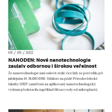
09 / 09 / 2022
NANODEN: Nové nanotechnologie
zaujaly odbornou i širokou veřejnost
Že nanotechnologie umí oslovit stále více lidí, se potvrdilo při
jubilejním 10. NANODNI. Událost na půdě Přírodovědecké
fakulty UJEP zaměřená na aplikovaný nanotechnologický
výzkum představila například filtraci vody od mikroplastů,
možnosti výroby z n...