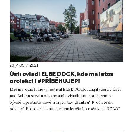
29 / 09 / 2021
Ústí ovládl ELBE DOCK, kde má letos
projekci i #PŘÍBĚHUJEP!
Mezinárodní filmový festival ELBE DOCK zahájil včera v Ústí
nad Labem stezku odvahy audiovizuálními instalacemi v
bývalém protiatomovém krytu, tzv. „Bunkru“. Proč stezku
odvahy? Protože hlavním heslem letošního ročníku je NEBOJ!
Neboj ve smyslu nebát s...