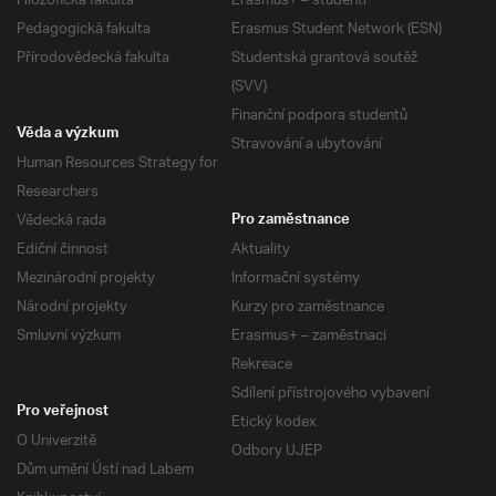
Filozofická fakulta
Erasmus+ – studenti
Pedagogická fakulta
Erasmus Student Network (ESN)
Přírodovědecká fakulta
Studentská grantová soutěž
(SVV)
Finanční podpora studentů
Věda a výzkum
Stravování a ubytování
Human Resources Strategy for
Researchers
Vědecká rada
Pro zaměstnance
Ediční činnost
Aktuality
Mezinárodní projekty
Informační systémy
Národní projekty
Kurzy pro zaměstnance
Smluvní výzkum
Erasmus+ – zaměstnaci
Rekreace
Sdílení přístrojového vybavení
Pro veřejnost
Etický kodex
O Univerzitě
Odbory UJEP
Dům umění Ústí nad Labem