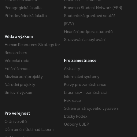
Filozofická fakulta
Erasmus+ – studenti
Pedagogická fakulta
Erasmus Student Network (ESN)
Přírodovědecká fakulta
Studentská grantová soutěž
(SVV)
Finanční podpora studentů
Věda a výzkum
Stravování a ubytování
Human Resources Strategy for
Researchers
Vědecká rada
Pro zaměstnance
Ediční činnost
Aktuality
Mezinárodní projekty
Informační systémy
Národní projekty
Kurzy pro zaměstnance
Smluvní výzkum
Erasmus+ – zaměstnaci
Rekreace
Sdílení přístrojového vybavení
Pro veřejnost
Etický kodex
O Univerzitě
Odbory UJEP
Dům umění Ústí nad Labem