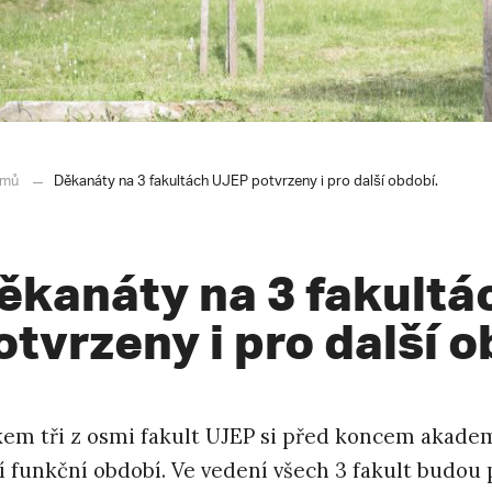
mů
Děkanáty na 3 fakultách UJEP potvrzeny i pro další období.
ěkanáty na 3 fakult
otvrzeny i pro další o
kem tři z osmi fakult UJEP si před koncem akade
í funkční období. Ve vedení všech 3 fakult budou p