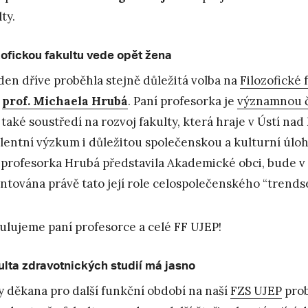
ty.
zofickou fakultu vede opět žena
den dříve proběhla stejně důležitá volba na
Filozofické 
y
prof. Michaela Hrubá
. Paní profesorka je
významnou č
 také soustředí na rozvoj fakulty, která hraje v Ústí n
lentní výzkum i důležitou společenskou a kulturní úloh
 profesorka Hrubá představila Akademické obci, bude v n
ntována právě tato její role celospolečenského “trendse
ulujeme paní profesorce a celé FF UJEP!
kulta zdravotnických studií má jasno
y děkana pro další funkční období na naší
FZS UJEP
prob