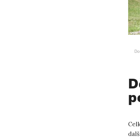
Do
D
p
Cel
dalš