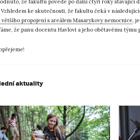
odnuto, že fakultu povede po další čtyři roky stávající
Vzhledem ke skutečnosti, že fakultu čeká v následujíc
ě většího propojení s areálem Masarykovy nemocnice
, j
áme, že panu docentu Havlovi a jeho obětavému týmu př
opřejeme!
lední aktuality