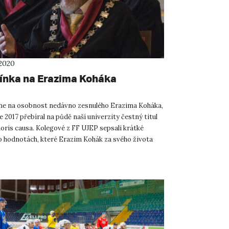
 2020
nka na Erazima Koháka
e na osobnost nedávno zesnulého Erazima Koháka,
e 2017 přebíral na půdě naší univerzity čestný titul
oris causa. Kolegové z FF UJEP sepsali krátké
o hodnotách, které Erazim Kohák za svého života
yzdvi...