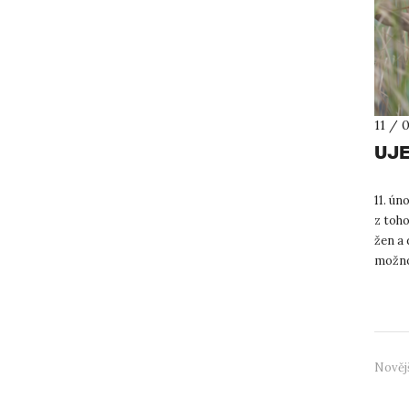
11 / 
UJE
11. ú
z toho
žen a 
možno
otcům)
Nověj