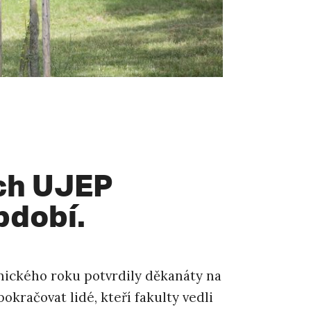
ách UJEP
bdobí.
mického roku potvrdily děkanáty na
okračovat lidé, kteří fakulty vedli