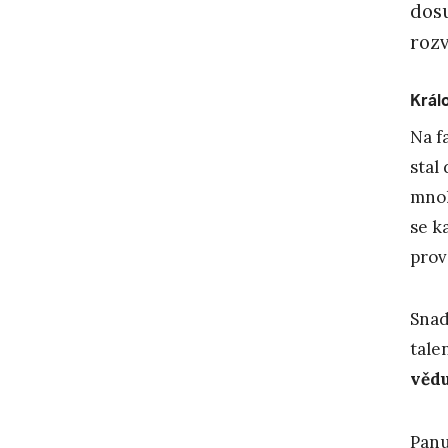
dosu
roz
Králo
Na f
stal
mnoh
se k
prov
Snad
tale
vědu
Panu