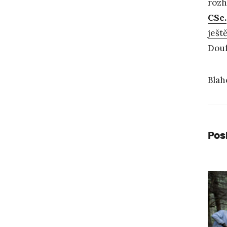
rozh
CSc.
ješt
Douf
Blah
Pos