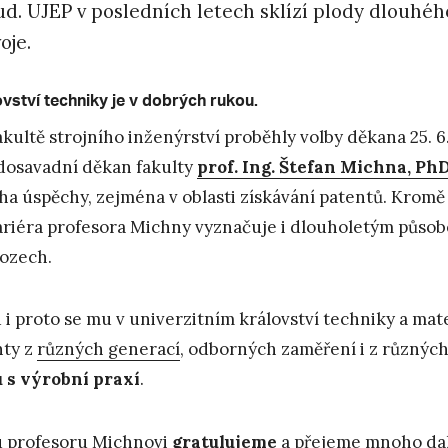
d. UJEP v posledních letech sklízí plody dlouhéh
voje.
vství techniky je v dobrých rukou.
akultě strojního inženýrství proběhly volby děkana 25. 6.
 dosavadní děkan fakulty
prof. Ing. Štefan Michna, Ph
a úspěchy, zejména v oblasti získávání patentů. Kromě
ariéra profesora Michny vyznačuje i dlouholetým půso
ozech.
 i proto se mu v univerzitním království techniky a m
nty z
různých generací
, odborných zaměření i z různých 
 s výrobní praxí
.
 profesoru Michnovi
gratulujeme
a přejeme mnoho dal