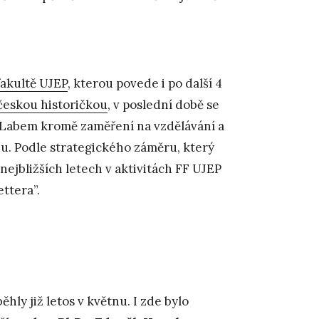
fakultě UJEP
, kterou povede i po další 4
eskou historičkou
, v poslední době se
ad Labem kromě zaměření na vzdělávání a
u. Podle strategického záměru, který
ejbližších letech v aktivitách FF UJEP
ttera”.
ěhly již letos v květnu. I zde bylo