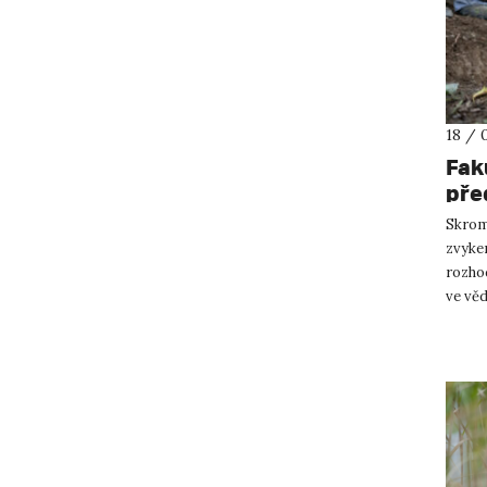
18 / 
Fak
pře
Skromn
zvykem
rozhod
ve věd
vybaven