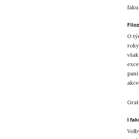
fakul
Filo
O tý
rok
však
exce
paní
akce
Grat
I fa
Volb