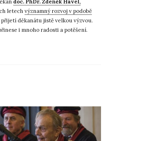
 děkan
doc. PhDr. Zdeněk Havel,
ích letech
významný rozvoj v podobě
e přijetí děkanátu jistě velkou výzvou.
inese i mnoho radosti a potěšení.