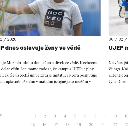
02 / 2020
06 / 02 /
P dnes oslavuje ženy ve vědě
UJEP m
nor je Mezinárodním dnem žen a dívek ve vědě. Nechceme
Na včerejší
 dělat vědu. Jen máme radost, že kampus UJEP je plný
Wings. Náš 
dívek. Že ústecká univerzita je institucí, která poskytuje
autentičtěj
st uplatnění ženám - matkám (stejně jako mužům -
tým. Dnes 
. ...
ústeckého H
ší
1
2
3
4
5
6
7
8
9
1
15
16
17
18
19
20
21
22
2