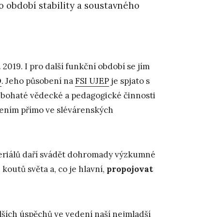
o období stability a soustavného
 2019. I pro další funkční období se jím
D
. Jeho působení na
FSI UJEP
je spjato s
 bohaté vědecké a pedagogické činnosti
bením přímo ve slévárenských
ateriálů daří svádět dohromady výzkumné
koutů světa a, co je hlavní,
propojovat
ších úspěchů ve vedení naší nejmladší