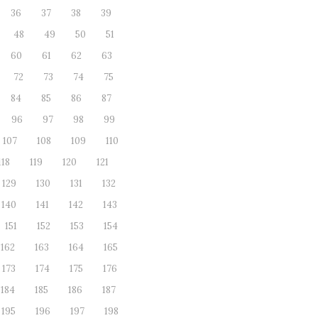
36
37
38
39
48
49
50
51
60
61
62
63
72
73
74
75
84
85
86
87
96
97
98
99
107
108
109
110
118
119
120
121
129
130
131
132
140
141
142
143
151
152
153
154
162
163
164
165
173
174
175
176
184
185
186
187
195
196
197
198