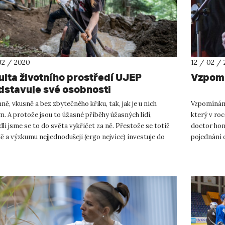
02 / 2020
12 / 02 /
ulta životního prostředí UJEP
Vzpomí
dstavuje své osobnosti
ě, vkusně a bez zbytečného křiku, tak, jak je u nich
Vzpomínám
. A protože jsou to úžasné příběhy úžasných lidí,
který v roc
li jsme se to do světa vykřičet za ně. Přestože se totiž
doctor hon
ě a výzkumu nejjednodušeji (ergo nejvíce) investuje do
pojednání 
í, ...
zastával a v