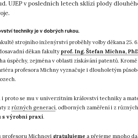
d. UJEP v posledních letech sklízí plody dlouhéh
voje.
vství techniky je v dobrých rukou.
akultě strojního inženýrství proběhly volby děkana 25. 6.
 dosavadní děkan fakulty
prof. Ing. Štefan Michna, Ph
a úspěchy, zejména v oblasti získávání patentů. Kromě
ariéra profesora Michny vyznačuje i dlouholetým půso
ozech.
 i proto se mu v univerzitním království techniky a m
nty z
různých generací
, odborných zaměření i z různých 
 s výrobní praxí
.
 profesoru Michnovi
gratulujeme
a přejeme mnoho dal