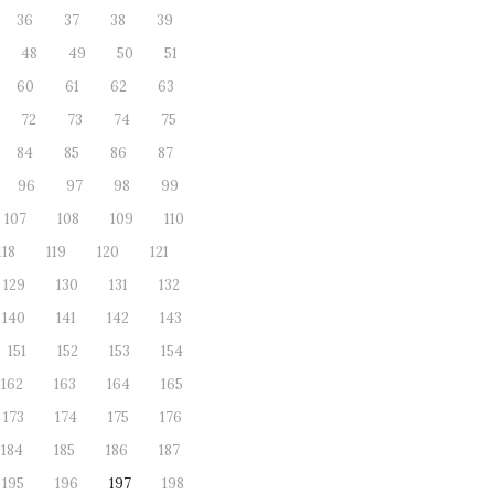
36
37
38
39
48
49
50
51
60
61
62
63
72
73
74
75
84
85
86
87
96
97
98
99
107
108
109
110
118
119
120
121
129
130
131
132
140
141
142
143
151
152
153
154
162
163
164
165
173
174
175
176
184
185
186
187
195
196
197
198