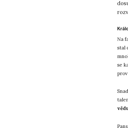
dosu
roz
Králo
Na f
stal
mnoh
se k
prov
Snad
tale
vědu
Panu