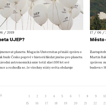
06 / 2019
17 / 06 /
neta UJEP?
Město 
ojmenovat planetu. Magazín Universitas přináší zprávu o
Zastupitel
ak bude Česko poprvé v historii hledat jméno pro planetu.
Martin Bale
rodní astronomická unie totiž slaví 100 let své
zprávou: m
nce a rozhodla se, že všechny státy světa obdaruje
budovu v H
tí otis...
investuje do
ší
1
2
3
4
5
6
7
8
9
1
15
16
17
18
19
20
21
22
2