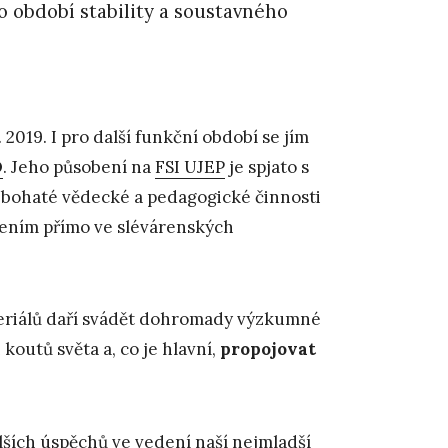
o období stability a soustavného
 2019. I pro další funkční období se jím
D
. Jeho působení na
FSI UJEP
je spjato s
 bohaté vědecké a pedagogické činnosti
bením přímo ve slévárenských
ateriálů daří svádět dohromady výzkumné
koutů světa a, co je hlavní,
propojovat
ších úspěchů ve vedení naší nejmladší