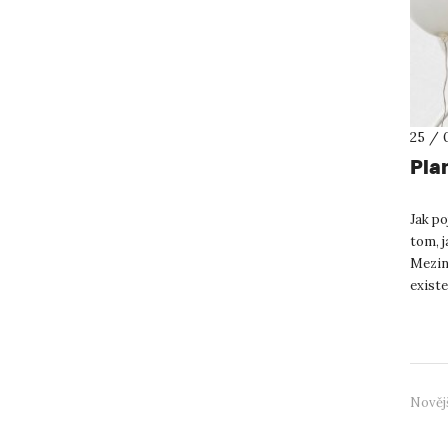
25 / 
Pla
Jak p
tom, j
Meziná
existe
možnos
Nověj