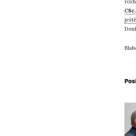
rozh
CSc.
ješt
Douf
Blah
Pos