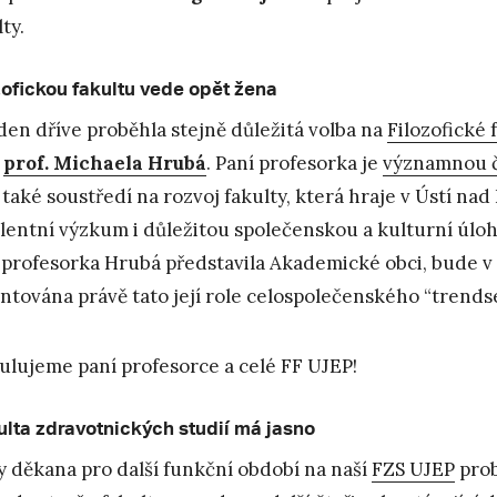
ty.
zofickou fakultu vede opět žena
den dříve proběhla stejně důležitá volba na
Filozofické 
y
prof. Michaela Hrubá
. Paní profesorka je
významnou č
 také soustředí na rozvoj fakulty, která hraje v Ústí n
lentní výzkum i důležitou společenskou a kulturní úloh
 profesorka Hrubá představila Akademické obci, bude v n
ntována právě tato její role celospolečenského “trendse
ulujeme paní profesorce a celé FF UJEP!
kulta zdravotnických studií má jasno
y děkana pro další funkční období na naší
FZS UJEP
prob