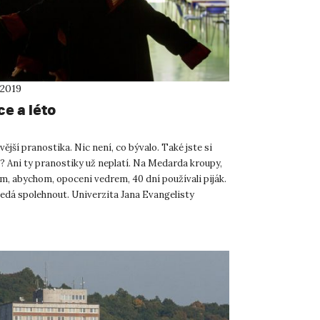
 2019
e a léto
vější pranostika. Nic není, co bývalo. Také jste si
? Ani ty pranostiky už neplatí. Na Medarda kroupy,
om, abychom, opoceni vedrem, 40 dní používali piják.
nedá spolehnout. Univerzita Jana Evangelisty