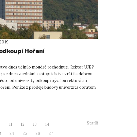
 2019
odkoupí Hoření
stvo dnes učinilo moudré rozhodnutí. Rektor UJEP
j se dnes z jednání zastupitelstva vrátil s dobrou
ěsto od univerzity odkoupí bývalou rektorátní
oření. Peníze z prodeje budovy univerzita obratem
 p...
Starší
0
11
12
13
14
3
24
25
26
27