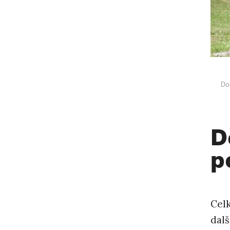
Do
D
p
Cel
dalš