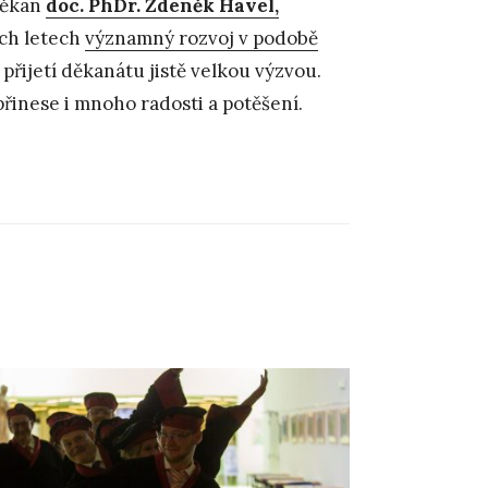
 děkan
doc. PhDr. Zdeněk Havel,
ích letech
významný rozvoj v podobě
e přijetí děkanátu jistě velkou výzvou.
inese i mnoho radosti a potěšení.