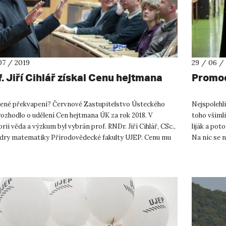
07 / 2019
29 / 06 /
. Jiří Cihlář získal Cenu hejtmana
Promoc
ené překvapení? Červnové Zastupitelstvo Ústeckého
Nejspolehli
rozhodlo o udělení Cen hejtmana ÚK za rok 2018. V
toho všimli
rii věda a výzkum byl vybrán prof. RNDr. Jiří Cihlář, CSc.,
liják a pot
edry matematiky Přírodovědecké fakulty UJEP. Cenu mu
Na nic se 
n našeho k...
Purkyně...