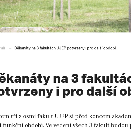
mů
Děkanáty na 3 fakultách UJEP potvrzeny i pro další období.
ěkanáty na 3 fakult
otvrzeny i pro další o
kem tři z osmi fakult UJEP si před koncem akade
í funkční období. Ve vedení všech 3 fakult budou p