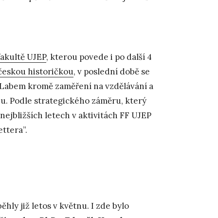
fakultě UJEP
, kterou povede i po další 4
eskou historičkou
, v poslední době se
ad Labem kromě zaměření na vzdělávání a
u. Podle strategického záměru, který
ejbližších letech v aktivitách FF UJEP
ttera”.
ěhly již letos v květnu. I zde bylo