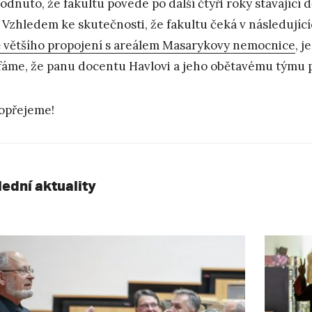
odnuto, že fakultu povede po další čtyři roky stávající
Vzhledem ke skutečnosti, že fakultu čeká v následujíc
ě většího propojení s areálem Masarykovy nemocnice
, j
áme, že panu docentu Havlovi a jeho obětavému týmu př
opřejeme!
lední aktuality