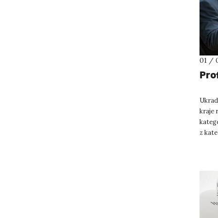
01 / 
Prof
Ukrad
kraje 
katego
z kat
hejtma