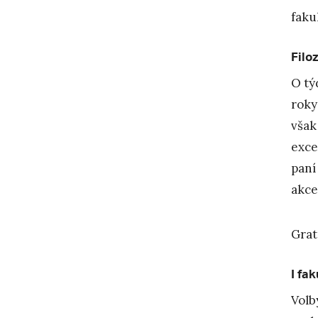
fakul
Filo
O tý
rok
však
exce
paní
akce
Grat
I fa
Volb