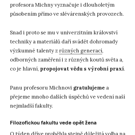
profesora Michny vyznačuje i dlouholetým
působením přímo ve slévárenských provozech.
Snad i proto se mu v univerzitním království
techniky a materiálů daří svádět dohromady
výzkumné talenty z
různých generací
,
odborných zaměření i z různých koutů světa a,
co je hlavní,
propojovat vědu s výrobní praxí
.
Panu profesoru Michnovi
gratulujeme
a
přejeme mnoho dalších úspěchů ve vedení naší
nejmladší fakulty.
Filozofickou fakultu vede opět žena
O týden dříve proběhla stejně důležitá volba na