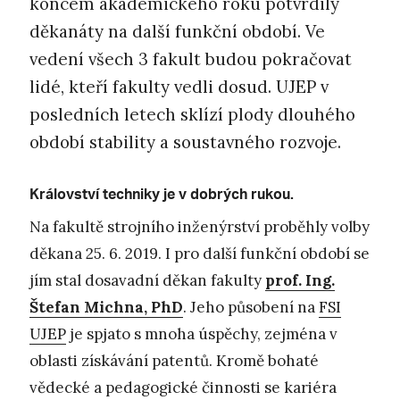
koncem akademického roku potvrdily
děkanáty na další funkční období. Ve
vedení všech 3 fakult budou pokračovat
lidé, kteří fakulty vedli dosud. UJEP v
posledních letech sklízí plody dlouhého
období stability a soustavného rozvoje.
Království techniky je v dobrých rukou.
Na fakultě strojního inženýrství proběhly volby
děkana 25. 6. 2019. I pro další funkční období se
jím stal dosavadní děkan fakulty
prof. Ing.
Štefan Michna, PhD
. Jeho působení na
FSI
UJEP
je spjato s mnoha úspěchy, zejména v
oblasti získávání patentů. Kromě bohaté
vědecké a pedagogické činnosti se kariéra