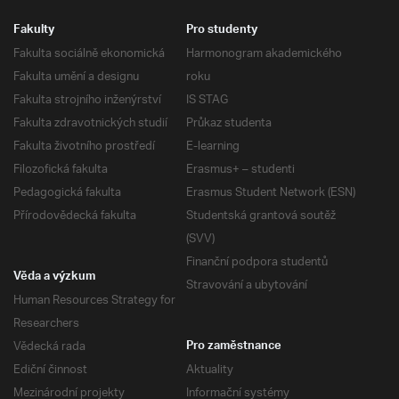
Fakulty
Pro studenty
Fakulta sociálně ekonomická
Harmonogram akademického
Fakulta umění a designu
roku
Fakulta strojního inženýrství
IS STAG
Fakulta zdravotnických studií
Průkaz studenta
Fakulta životního prostředí
E-learning
Filozofická fakulta
Erasmus+ – studenti
Pedagogická fakulta
Erasmus Student Network (ESN)
Přírodovědecká fakulta
Studentská grantová soutěž
(SVV)
Finanční podpora studentů
Věda a výzkum
Stravování a ubytování
Human Resources Strategy for
Researchers
Vědecká rada
Pro zaměstnance
Ediční činnost
Aktuality
Mezinárodní projekty
Informační systémy