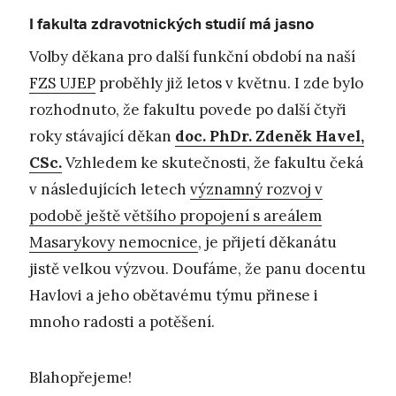
I fakulta zdravotnických studií má jasno
Volby děkana pro další funkční období na naší
FZS UJEP
proběhly již letos v květnu. I zde bylo
rozhodnuto, že fakultu povede po další čtyři
roky stávající děkan
doc. PhDr. Zdeněk Havel,
CSc.
Vzhledem ke skutečnosti, že fakultu čeká
v následujících letech
významný rozvoj v
podobě ještě většího propojení s areálem
Masarykovy nemocnice
, je přijetí děkanátu
jistě velkou výzvou. Doufáme, že panu docentu
Havlovi a jeho obětavému týmu přinese i
mnoho radosti a potěšení.
Blahopřejeme!