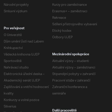
Národní projekty
Kurzy pro zaměstnance
Smluvní výzkum
Erasmus+ – zaměstnaci
Rekreace
Sdílení přístrojového vybavení
Pro veřejnost
Etický kodex
O Univerzitě
Odbory UJEP
Dům umění Ústí nad Labem
Knihkupectví
Vědecká knihovna UJEP
Mezinárodní spolupráce
Sportoviště
Aktuální výzvy – studenti
Nahrávací studio
Aktuální výzvy – zaměstnanci
Elektronická úřední deska –
Stipendijní pobyty v zahraničí
Akademický senát UJEP
Pracovní stáže v zahraničí
Zajišťování a vnitřní hodnocení
Zahraniční konference a
kvality
semináře
Konkurzy a volné pozice
Silverius
Další pracoviště