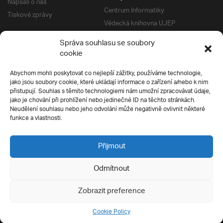
Napsali o nás
Centrum Informatiky
Tiskové zprávy
Vědecká knihovna UJEP
Správa kolejí a menz
Správa souhlasu se soubory
Univerzitní centrum podpory
Pro absolventy
cookie
Klub absolventů
Abychom mohli poskytovat co nejlepší zážitky, používáme technologie,
Silverius
jako jsou soubory cookie, které ukládají informace o zařízení a/nebo k nim
Pro uchazeče
přistupují. Souhlas s těmito technologiemi nám umožní zpracovávat údaje,
Přijímací řízení
jako je chování při prohlížení nebo jedinečné ID na těchto stránkách.
Neudělení souhlasu nebo jeho odvolání může negativně ovlivnit některé
E-prihlaska
Ochrana soukromí
funkce a vlastnosti.
Podmínky přijímacího řízení
Přípravné kurzy
Přijmout
Odmítnout
Všechna práva vyhrazena
Zobrazit preference
Cookie Policy