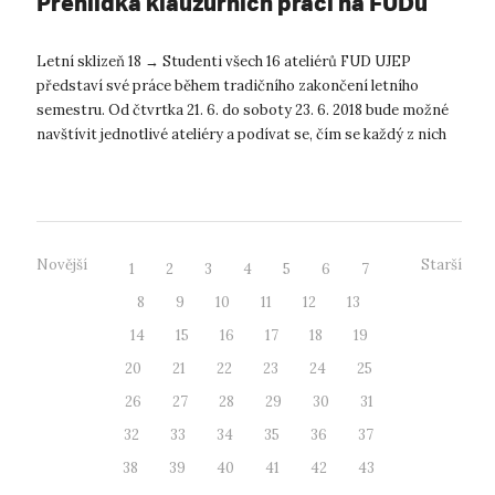
Přehlídka klauzurních prací na FUDu
Letní sklizeň 18 → Studenti všech 16 ateliérů FUD UJEP
představí své práce během tradičního zakončení letního
semestru. Od čtvrtka 21. 6. do soboty 23. 6. 2018 bude možné
navštívit jednotlivé ateliéry a podívat se, čím se každý z nich
aktuálně zabývá....
Novější
Starší
1
2
3
4
5
6
7
8
9
10
11
12
13
14
15
16
17
18
19
20
21
22
23
24
25
26
27
28
29
30
31
32
33
34
35
36
37
38
39
40
41
42
43