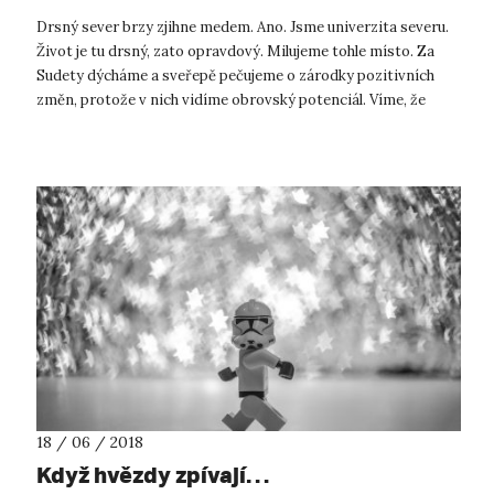
Drsný sever brzy zjihne medem. Ano. Jsme univerzita severu.
Život je tu drsný, zato opravdový. Milujeme tohle místo. Za
Sudety dýcháme a sveřepě pečujeme o zárodky pozitivních
změn, protože v nich vidíme obrovský potenciál. Víme, že
tenhle kraj má bud...
18 / 06 / 2018
Když hvězdy zpívají…