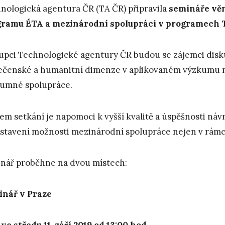
nologická agentura ČR (TA ČR) připravila
semináře věn
ramu ÉTA a mezinárodní spolupráci v programech 
upci Technologické agentury ČR budou se zájemci disku
ečenské a humanitní dimenze v aplikovaném výzkumu 
umné spolupráce.
em setkání je napomoci k vyšší kvalitě a úspěšnosti náv
stavení možnosti mezinárodní spolupráce nejen v rám
nář proběhne na dvou místech:
nář v Praze