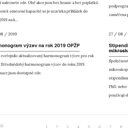
 naleznete zde. Obě akce jsou bez hranic a bez poplatků.
podprogram
em k omezené kapacitě se je uzavírka přihlášek do
zaměřena p
2019 na k...
08 / 2019
27 / 08 /
onogram výzev na rok 2019 OPŽP
Stipend
mikrosk
zveřejnilo aktualizovaný harmonogram výzev pro rok
Společnost
a Střednědobý harmonogram výzev do roku 2019.
mikroskopi
mace jsou dostupné zde.
stipendium
PhD. nebo 
používají e
ší
1
2
3
4
5
6
7
8