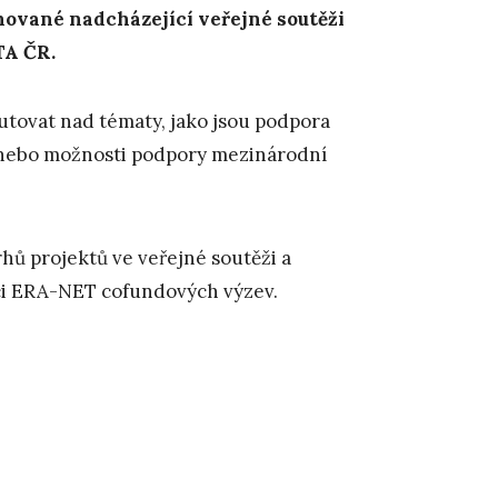
ované nadcházející veřejné soutěži
TA ČR.
tovat nad tématy, jako jsou podpora
nebo možnosti podpory mezinárodní
rhů projektů ve veřejné soutěži a
ci ERA-NET cofundových výzev.