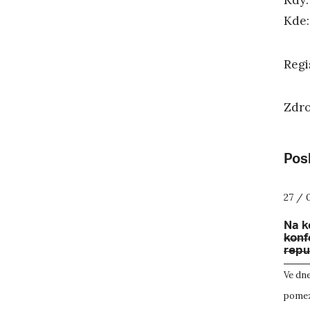
Kdy
Kde:
Regi
Zdro
Posl
27 / 
Na k
konf
repu
Ve dne
pomez