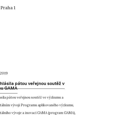
 Praha 1
 2019
lásila pátou veřejnou soutěž v
mu GAMA
sila pátou veřejnou soutěž ve výzkumu a
álním vývoji Programu aplikovaného výzkumu,
álního vývoje a inovací GAMA (program GAMA),