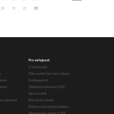
20
21
22
23
7
Pro veřejnost
O Univerzitě
y
Dům umění Ústí nad Labem
ance
Knihkupectví
tnaci
Vědecká knihovna UJEP
Sportoviště
ého vybavení
Nahrávací studio
Elektronická úřední deska –
Akademický senát UJEP