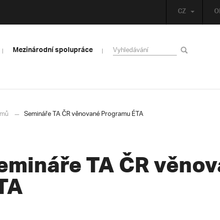
CZ
O
Mezinárodní spolupráce
mů
Semináře TA ČR věnované Programu ÉTA
emináře TA ČR věno
TA