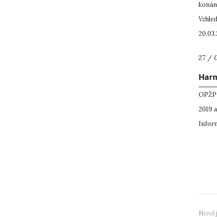
konání
Vzhled
20.03.
27 / 
Harm
OPŽP 
2019 
Infor
Nověj