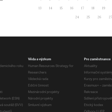
13
14
15
16
17
18
19
24
25
26
2
Věda a výzkum
Pro zaměstnance
demického roku
Human Resources Strategy for
Aktuality
Researchers
Informační systém
Vědecká rada
Kurzy pro zaměstn
Ediční činnost
Erasmus+ – zaměs
ti
Mezinárodní projekty
Rekreace
etwork (ESN)
Národní projekty
Sdílení přístrojov
vá soutěž (SVV)
Smluvní výzkum
Etický kodex
studentů
Odbory UJEP