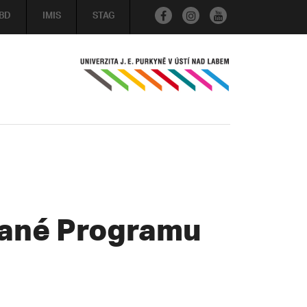
BD
IMIS
STAG
vané Programu