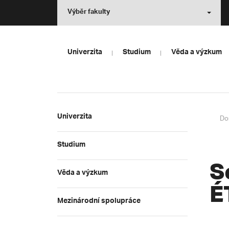
Výběr fakulty
Univerzita
Studium
Věda a výzkum
Univerzita
Do
Studium
S
Věda a výzkum
É
Mezinárodní spolupráce