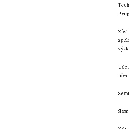
Tech
Prog
Zást
spol
výzk
Účel
před
Semi
Semi