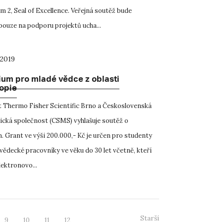
 2, Seal of Excellence. Veřejná soutěž bude
ouze na podporu projektů ucha...
 2019
ium pro mladé vědce z oblasti
opie
 Thermo Fisher Scientific Brno a Československá
cká společnost (CSMS) vyhlašuje soutěž o
. Grant ve výši 200.000,- Kč je určen pro studenty
vědecké pracovníky ve věku do 30 let včetně, kteří
lektronovo...
Starší
9
10
11
12