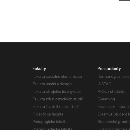
Fakulty
Pro studenty
Fakulta sociálně ekonomická
Harmonogram aka
Fakulta umění a designu
IS STAG
Fakulta strojního inženýrství
Průkaz studenta
Fakulta zdravotnických studií
E-learning
Fakulta životního prostředí
Erasmus+ – studen
Filozofická fakulta
Erasmus Student N
Pedagogická fakulta
Studentská granto
Přírodovědecká fakulta
Finanční podpora 