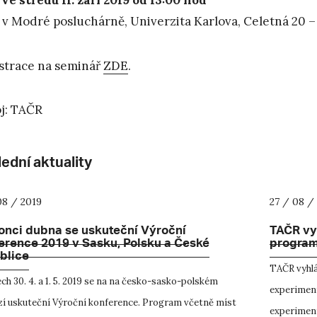
:
ve středu 11. září 2019 od 13:00 hod
 v Modré posluchárně, Univerzita Karlova, Celetná 20 –
strace na seminář
ZDE
.
j: TAČR
ední aktuality
08 / 2019
27 / 08 /
onci dubna se uskuteční Výroční
TAČR vyh
erence 2019 v Sasku, Polsku a České
progra
blice
TAČR vyhlá
ch 30. 4. a 1. 5. 2019 se na na česko-sasko-polském
experiment
í uskuteční Výroční konference. Program včetně míst
experiment