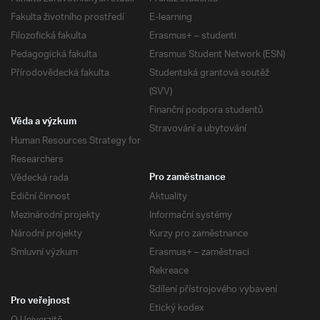
Fakulta životního prostředí
E-learning
Filozofická fakulta
Erasmus+ – studenti
Pedagogická fakulta
Erasmus Student Network (ESN)
Přírodovědecká fakulta
Studentská grantová soutěž
(SVV)
Finanční podpora studentů
Věda a výzkum
Stravování a ubytování
Human Resources Strategy for
Researchers
Vědecká rada
Pro zaměstnance
Ediční činnost
Aktuality
Mezinárodní projekty
Informační systémy
Národní projekty
Kurzy pro zaměstnance
Smluvní výzkum
Erasmus+ – zaměstnaci
Rekreace
Sdílení přístrojového vybavení
Pro veřejnost
Etický kodex