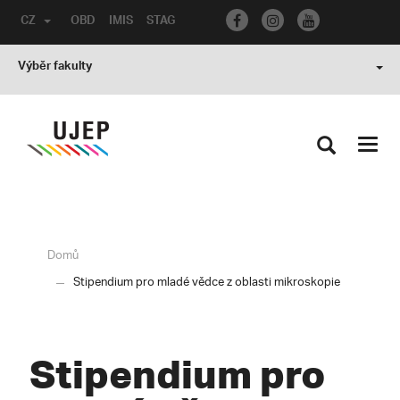
CZ
OBD
IMIS
STAG
Výběr fakulty
Toggl
navig
Domů
Stipendium pro mladé vědce z oblasti mikroskopie
Stipendium pro