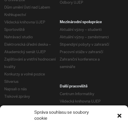
O Univerzitě
Odbory UJEP
Dům umění Ústí nad Labem
Knihkupectví
Vědecká knihovna UJEP
Mezinárodní spolupráce
Sportoviště
Aktuální výzvy – studenti
Nahrávací studio
Aktuální výzvy – zaměstnanci
Elektronická úřední deska –
Stipendijní pobyty v zahraničí
Akademický senát UJEP
Pracovní stáže v zahraničí
Zajišťování a vnitřní hodnocení
Zahraniční konference a
kvality
semináře
Konkurzy a volné pozice
Silverius
Další pracoviště
Napsali o nás
Centrum Informatiky
Tiskové zprávy
Vědecká knihovna UJEP
Správa kolejí a menz
Správa souhlasu se soubory
Univerzitní centrum podpory
Pro absolventy
cookie
Klub absolventů