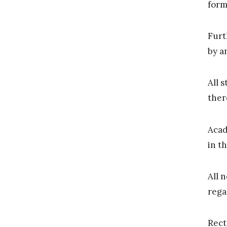
form
Furt
by a
All 
ther
Acad
in t
All 
rega
Rect