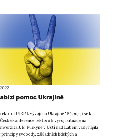
 2022
abízí pomoc Ukrajině
rektora UJEP k vývoji na Ukrajině "Připojuji se k
 České konference rektorů k vývoji situace na
niverzita J. E. Purkyně v Ústí nad Labem vždy hájila
t principy svobody, základních lidských a