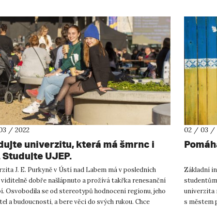
03 / 2022
02 / 03 /
dujte univerzitu, která má šmrnc i
Pomáhá
. Studujte UJEP.
zita J. E. Purkyně v Ústí nad Labem má v posledních
Základní i
 viditelně dobře našlápnuto a prožívá takřka renesanční
studentům 
í. Osvobodila se od stereotypů hodnocení regionu, jeho
univerzita
el a budoucnosti, a bere věci do svých rukou. Chce
s městem p
t, vést a...
zapojuje do 