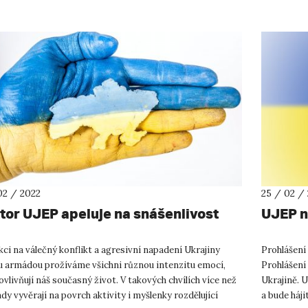
02 / 2022
25 / 02 /
tor UJEP apeluje na snášenlivost
UJEP n
kci na válečný konflikt a agresivní napadení Ukrajiny
Prohlášení 
u armádou prožíváme všichni různou intenzitu emocí,
Prohlášení
ovlivňují náš současný život. V takových chvílích více než
Ukrajině. U
ndy vyvěrají na povrch aktivity i myšlenky rozdělující
a bude háji