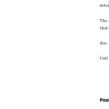
inte
The 
that 
doc.
Ústí
Pos