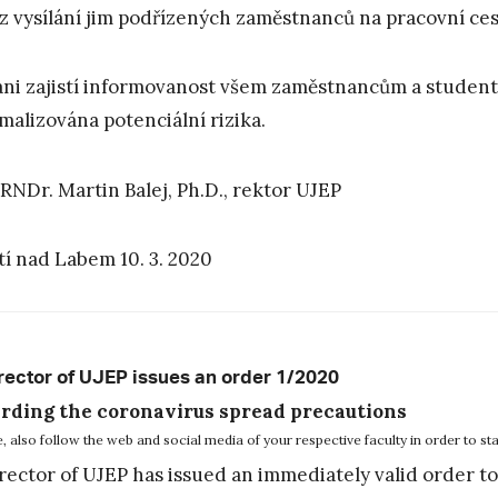
z vysílání jim podřízených zaměstnanců na pracovní ces
ni zajistí informovanost všem zaměstnancům a studentů
malizována potenciální rizika.
 RNDr. Martin Balej, Ph.D., rektor UJEP
tí nad Labem 10. 3. 2020
rector of UJEP issues an order 1/2020
rding the coronavirus spread precautions
e, also follow the web and social media of your respective faculty in order to st
rector of UJEP has issued an immediately valid order to 