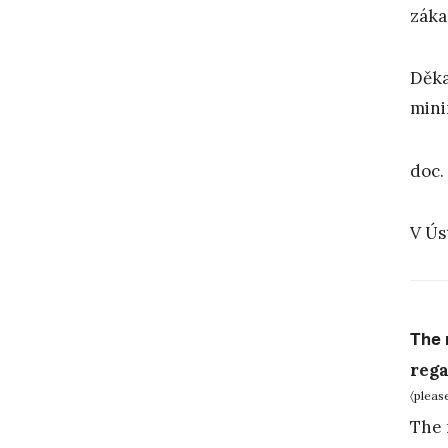
záka
Děka
mini
doc.
V Ús
The 
rega
〈pleas
The 