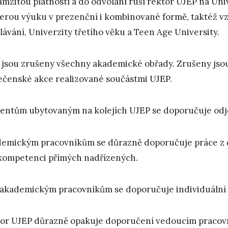
amžitou platností a do odvolání ruší rektor UJEP na Uni
erou výuku v prezenční i kombinované formě, taktéž vz
lávání, Univerzity třetího věku a Teen Age University.
 jsou zrušeny všechny akademické obřady. Zrušeny jsou
ečenské akce realizované součástmi UJEP.
entům ubytovaným na kolejích UJEP se doporučuje odj
emickým pracovníkům se důrazně doporučuje práce z d
 kompetenci přímých nadřízených.
akademickým pracovníkům se doporučuje individuální 
or UJEP důrazně opakuje doporučení vedoucím pracov