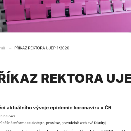
mů
PŘÍKAZ REKTORA UJEP 1/2020
ŘÍKAZ REKTORA UJE
ěci aktuálního vývoje epidemie koronaviru v ČR
sh below〉
růběžné informace sledujte, prosíme, pravidelně web své fakulty〉