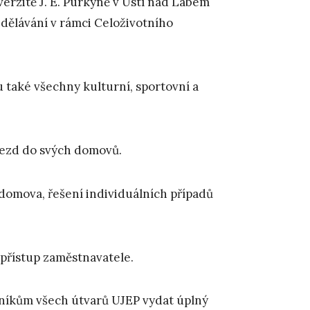
verzitě J. E. Purkyně v Ústí nad Labem
dělávání v rámci Celoživotního
 také všechny kulturní, sportovní a
ezd do svých domovů.
omova, řešení individuálních případů
přístup zaměstnavatele.
níkům všech útvarů UJEP vydat úplný