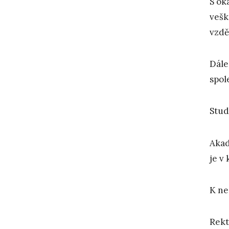
S ok
vešk
vzdě
Dále
spol
Stud
Akad
je v
K ne
Rekt