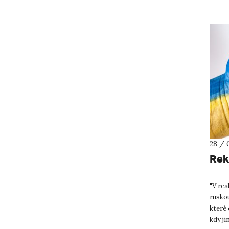
28 / 
Rek
"V rea
rusko
které 
kdy ji