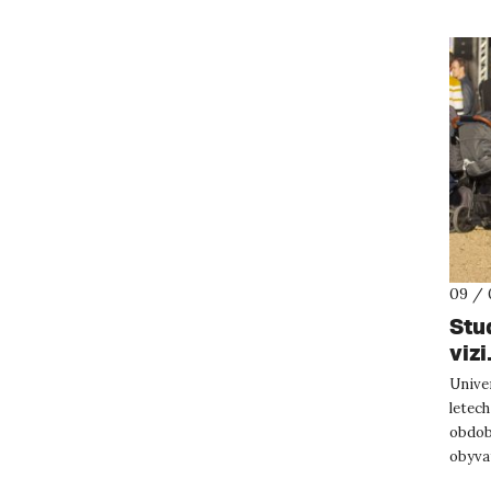
09 / 
Stu
vizi
Univer
letech
obdob
obyvat
pomáha