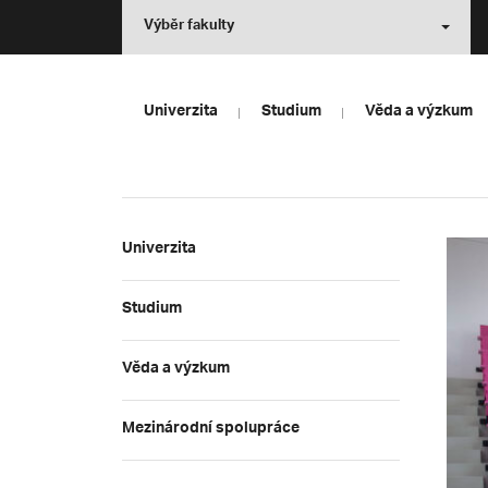
Výběr fakulty
Univerzita
Studium
Věda a výzkum
Univerzita
Studium
Věda a výzkum
Mezinárodní spolupráce