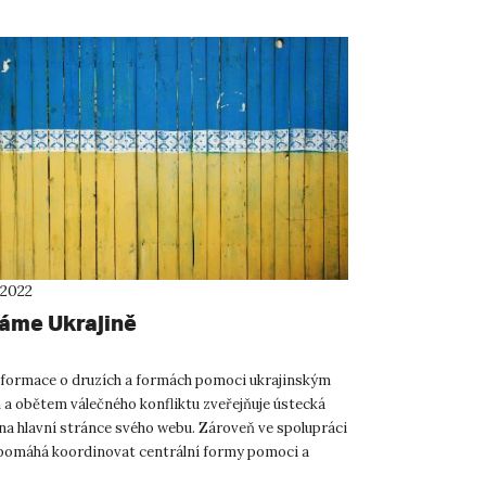
 2022
me Ukrajině
nformace o druzích a formách pomoci ukrajinským
a obětem válečného konfliktu zveřejňuje ústecká
 na hlavní stránce svého webu. Zároveň ve spolupráci
omáhá koordinovat centrální formy pomoci a
nich své...