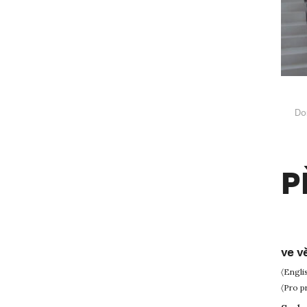
Do
P
ve v
〈Engli
〈Pro p