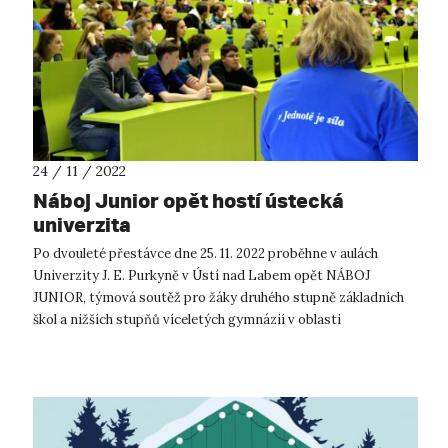
24 / 11 / 2022
Náboj Junior opět hostí ústecká
univerzita
Po dvouleté přestávce dne 25. 11. 2022 proběhne v aulách
Univerzity J. E. Purkyně v Ústí nad Labem opět NÁBOJ
JUNIOR, týmová soutěž pro žáky druhého stupně základních
škol a nižších stupňů víceletých gymnázií v oblasti
matematiky a fyziky. Registr...