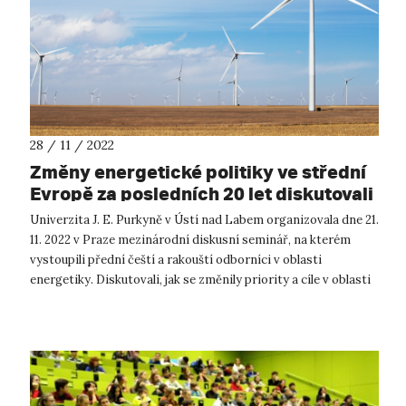
28 / 11 / 2022
Změny energetické politiky ve střední
Evropě za posledních 20 let diskutovali
experti z Česka a Rakouska
Univerzita J. E. Purkyně v Ústí nad Labem organizovala dne 21.
11. 2022 v Praze mezinárodní diskusní seminář, na kterém
vystoupili přední čeští a rakouští odborníci v oblasti
energetiky. Diskutovali, jak se změnily priority a cíle v oblasti
energetické...