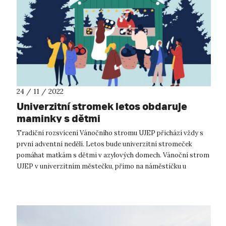
24 / 11 / 2022
Univerzitní stromek letos obdaruje
maminky s dětmi
Tradiční rozsvícení Vánočního stromu UJEP přichází vždy s
první adventní nedělí. Letos bude univerzitní stromeček
pomáhat matkám s dětmi v azylových domech. Vánoční strom
UJEP v univerzitním městečku, přímo na náměstíčku u
rektorátu, se letos rozsvítí ...