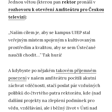
Jednou větou (kterou pan
rektor
pronáší v
rozhovoru k otevření Amfiteátru pro Českou
televizi
):
„Naším cílem je, aby se kampus UJEP stal
veřejným místem spojeným s kultivovaným
prostředím a kvalitou, aby se sem Ústečané
naučili chodit…” Tak hurá!
A kdybyste po nějakém
takovém příjemném
posezení
v našem amfiteátru pocítili akutní
záchvat vděčnosti, stačí poslat pár vzdušných
polibků do čtvrtého patra rektorátu, kde (nad
dalšími projekty na zlepšení podmínek pro
vědu, vzdělávání, ale i běžný život v Ústí nad