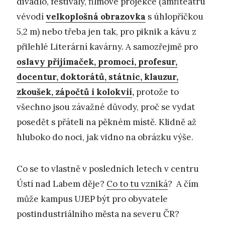
divadlo, festivaly, filmové projekce (amfiteátru
vévodí
velkoplošná obrazovka
s úhlopříčkou
5,2 m) nebo třeba jen tak, pro piknik a kávu z
přilehlé Literární kavárny. A samozřejmě pro
oslavy přijímaček, promocí, profesur,
docentur, doktorátů, státnic, klauzur,
zkoušek, zápočtů i kolokvií
,
protože to
všechno jsou závažné důvody, proč se vydat
posedět s přáteli na pěkném místě. Klidně až
hluboko do noci, jak vidno na obrázku výše.
Co se to vlastně v posledních letech v centru
Ústí nad Labem děje?
Co to tu vzniká
? A čím
může kampus UJEP být pro obyvatele
postindustriálního města na severu ČR?