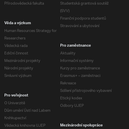
Přírodovědecká fakulta
Studentská grantová soutěž
(SVV)
Finanční podpora studentů
Věda a výzkum
Stravování a ubytování
Human Resources Strategy for
Researchers
Vědecká rada
Pro zaměstnance
Ediční činnost
Aktuality
Mezinárodní projekty
Informační systémy
Národní projekty
Kurzy pro zaměstnance
Smluvní výzkum
Erasmus+ – zaměstnaci
Rekreace
Sdílení přístrojového vybavení
Pro veřejnost
Etický kodex
O Univerzitě
Odbory UJEP
Dům umění Ústí nad Labem
Knihkupectví
Vědecká knihovna UJEP
Mezinárodní spolupráce