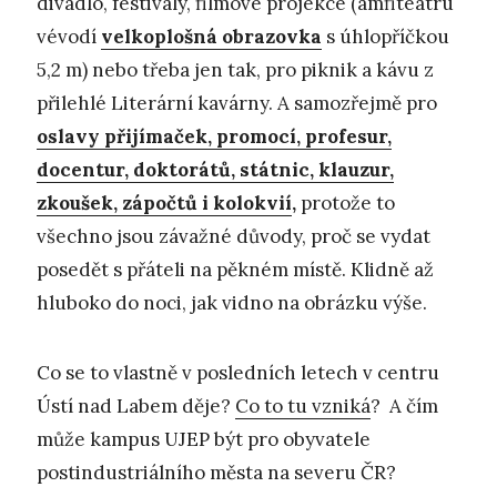
divadlo, festivaly, filmové projekce (amfiteátru
vévodí
velkoplošná obrazovka
s úhlopříčkou
5,2 m) nebo třeba jen tak, pro piknik a kávu z
přilehlé Literární kavárny. A samozřejmě pro
oslavy přijímaček, promocí, profesur,
docentur, doktorátů, státnic, klauzur,
zkoušek, zápočtů i kolokvií
,
protože to
všechno jsou závažné důvody, proč se vydat
posedět s přáteli na pěkném místě. Klidně až
hluboko do noci, jak vidno na obrázku výše.
Co se to vlastně v posledních letech v centru
Ústí nad Labem děje?
Co to tu vzniká
? A čím
může kampus UJEP být pro obyvatele
postindustriálního města na severu ČR?