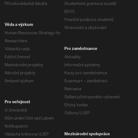
Přírodovědecká fakulta
Studentská grantová soutěž
(SVV)
Finanční podpora studentů
Věda a výzkum
Stravování a ubytování
Human Resources Strategy for
Researchers
Vědecká rada
Pro zaměstnance
Ediční činnost
Aktuality
Mezinárodní projekty
Informační systémy
Národní projekty
Kurzy pro zaměstnance
Smluvní výzkum
Erasmus+ – zaměstnaci
Rekreace
Sdílení přístrojového vybavení
Pro veřejnost
Etický kodex
O Univerzitě
Odbory UJEP
Dům umění Ústí nad Labem
Knihkupectví
Vědecká knihovna UJEP
Mezinárodní spolupráce