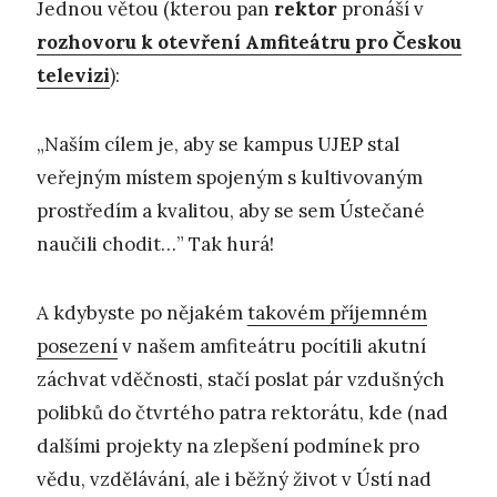
Jednou větou (kterou pan
rektor
pronáší v
rozhovoru k otevření Amfiteátru pro Českou
televizi
):
„Naším cílem je, aby se kampus UJEP stal
veřejným místem spojeným s kultivovaným
prostředím a kvalitou, aby se sem Ústečané
naučili chodit…” Tak hurá!
A kdybyste po nějakém
takovém příjemném
posezení
v našem amfiteátru pocítili akutní
záchvat vděčnosti, stačí poslat pár vzdušných
polibků do čtvrtého patra rektorátu, kde (nad
dalšími projekty na zlepšení podmínek pro
vědu, vzdělávání, ale i běžný život v Ústí nad