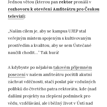
Jednou větou (kterou pan
rektor
pronáší v
rozhovoru k otevření Amfiteátru pro Českou
televizi
):
„Naším cílem je, aby se kampus UJEP stal
veřejným místem spojeným s kultivovaným
prostředím a kvalitou, aby se sem Ústečané
naučili chodit…” Tak hurá!
A kdybyste po nějakém
takovém příjemném
posezení
v našem amfiteátru pocítili akutní
záchvat vděčnosti, stačí poslat pár vzdušných
polibků do čtvrtého patra rektorátu, kde (nad
dalšími projekty na zlepšení podmínek pro
vědu, vzdělávání, ale i běžný život v Ústí nad