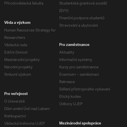
Přírodovědecká fakulta
Studentská grantová soutěž
(SVV)
Finanční podpora studentů
Věda a výzkum
Stravování a ubytování
Human Resources Strategy for
Researchers
Vědecká rada
Pro zaměstnance
Ediční činnost
Aktuality
Mezinárodní projekty
Informační systémy
Národní projekty
Kurzy pro zaměstnance
Smluvní výzkum
Erasmus+ – zaměstnaci
Rekreace
Sdílení přístrojového vybavení
Pro veřejnost
Etický kodex
O Univerzitě
Odbory UJEP
Dům umění Ústí nad Labem
Knihkupectví
Vědecká knihovna UJEP
Mezinárodní spolupráce