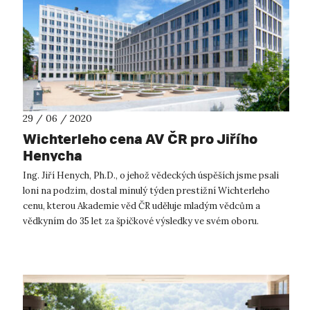
29 / 06 / 2020
Wichterleho cena AV ČR pro Jiřího
Henycha
Ing. Jiří Henych, Ph.D., o jehož vědeckých úspěších jsme psali
loni na podzim, dostal minulý týden prestižní Wichterleho
cenu, kterou Akademie věd ČR uděluje mladým vědcům a
vědkyním do 35 let za špičkové výsledky ve svém oboru.
Objevit látku, která...