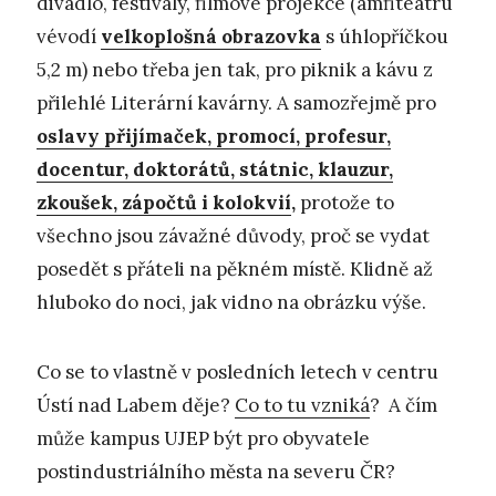
divadlo, festivaly, filmové projekce (amfiteátru
vévodí
velkoplošná obrazovka
s úhlopříčkou
5,2 m) nebo třeba jen tak, pro piknik a kávu z
přilehlé Literární kavárny. A samozřejmě pro
oslavy přijímaček, promocí, profesur,
docentur, doktorátů, státnic, klauzur,
zkoušek, zápočtů i kolokvií
,
protože to
všechno jsou závažné důvody, proč se vydat
posedět s přáteli na pěkném místě. Klidně až
hluboko do noci, jak vidno na obrázku výše.
Co se to vlastně v posledních letech v centru
Ústí nad Labem děje?
Co to tu vzniká
? A čím
může kampus UJEP být pro obyvatele
postindustriálního města na severu ČR?