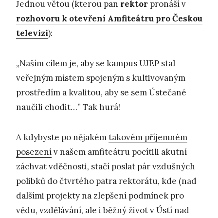
Jednou větou (kterou pan
rektor
pronáší v
rozhovoru k otevření Amfiteátru pro Českou
televizi
):
„Naším cílem je, aby se kampus UJEP stal
veřejným místem spojeným s kultivovaným
prostředím a kvalitou, aby se sem Ústečané
naučili chodit…” Tak hurá!
A kdybyste po nějakém
takovém příjemném
posezení
v našem amfiteátru pocítili akutní
záchvat vděčnosti, stačí poslat pár vzdušných
polibků do čtvrtého patra rektorátu, kde (nad
dalšími projekty na zlepšení podmínek pro
vědu, vzdělávání, ale i běžný život v Ústí nad