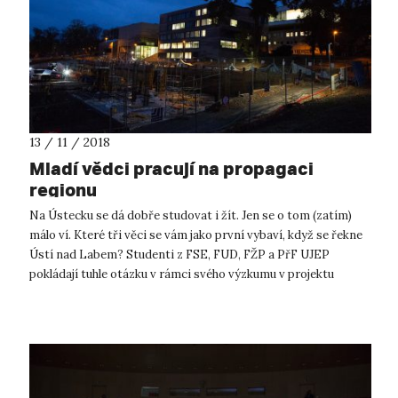
13 / 11 / 2018
Mladí vědci pracují na propagaci
regionu
Na Ústecku se dá dobře studovat i žít. Jen se o tom (zatím)
málo ví. Které tři věci se vám jako první vybaví, když se řekne
Ústí nad Labem? Studenti z FSE, FUD, FŽP a PřF UJEP
pokládají tuhle otázku v rámci svého výzkumu v projektu
SMART mnoha lidem z...