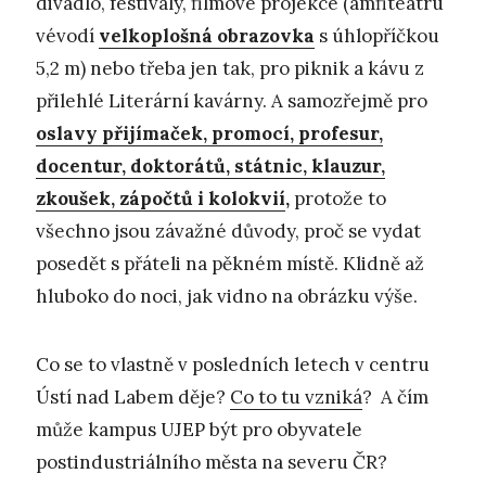
divadlo, festivaly, filmové projekce (amfiteátru
vévodí
velkoplošná obrazovka
s úhlopříčkou
5,2 m) nebo třeba jen tak, pro piknik a kávu z
přilehlé Literární kavárny. A samozřejmě pro
oslavy přijímaček, promocí, profesur,
docentur, doktorátů, státnic, klauzur,
zkoušek, zápočtů i kolokvií
,
protože to
všechno jsou závažné důvody, proč se vydat
posedět s přáteli na pěkném místě. Klidně až
hluboko do noci, jak vidno na obrázku výše.
Co se to vlastně v posledních letech v centru
Ústí nad Labem děje?
Co to tu vzniká
? A čím
může kampus UJEP být pro obyvatele
postindustriálního města na severu ČR?