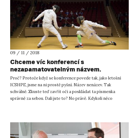
09 / 11 / 2018
Chceme víc konferencí s
nezapamatovatelným názvem.
Proč? Protože když se konference povede tak, jako letošní
ICSHPE, jsme na ni prostě pyšní. Název nenázev. Tak
schválně. Zkuste teď zavřít oči a poskládat ta písmenka
správně za sebou. Dali jste to? No právě. Kdykoli něco
organizují naši kolegové z ...