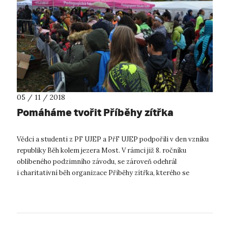
05 / 11 / 2018
Pomáháme tvořit Příběhy zítřka
Vědci a studenti z PF UJEP a PřF UJEP podpořili v den vzniku
republiky Běh kolem jezera Most. V rámci již 8. ročníku
oblíbeného podzimního závodu, se zároveň odehrál
i charitativní běh organizace Příběhy zítřka, kterého se
účastnilo 20 dětí z celkem...