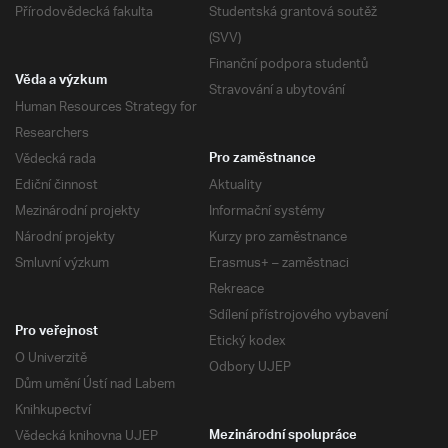
Přírodovědecká fakulta
Studentská grantová soutěž
(SVV)
Finanční podpora studentů
Věda a výzkum
Stravování a ubytování
Human Resources Strategy for
Researchers
Vědecká rada
Pro zaměstnance
Ediční činnost
Aktuality
Mezinárodní projekty
Informační systémy
Národní projekty
Kurzy pro zaměstnance
Smluvní výzkum
Erasmus+ – zaměstnaci
Rekreace
Sdílení přístrojového vybavení
Pro veřejnost
Etický kodex
O Univerzitě
Odbory UJEP
Dům umění Ústí nad Labem
Knihkupectví
Vědecká knihovna UJEP
Mezinárodní spolupráce