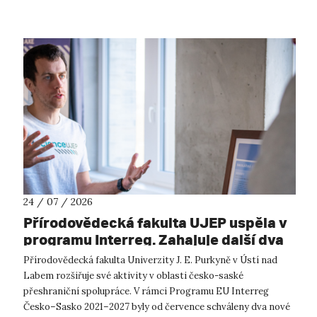
24 / 07 / 2026
Přírodovědecká fakulta UJEP uspěla v
programu Interreg. Zahajuje další dva
přeshraniční projekty se saskými
Přírodovědecká fakulta Univerzity J. E. Purkyně v Ústí nad
partnery
Labem rozšiřuje své aktivity v oblasti česko-saské
přeshraniční spolupráce. V rámci Programu EU Interreg
Česko–Sasko 2021–2027 byly od července schváleny dva nové