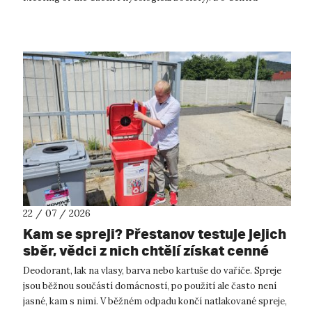
přírodovědných a technickýc...
22 / 07 / 2026
Kam se spreji? Přestanov testuje jejich
sběr, vědci z nich chtějí získat cenné
kovy
Deodorant, lak na vlasy, barva nebo kartuše do vařiče. Spreje
jsou běžnou součástí domácností, po použití ale často není
jasné, kam s nimi. V běžném odpadu končí natlakované spreje,