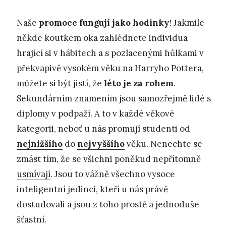
Naše
promoce fungují jako hodinky
! Jakmile
někde koutkem oka zahlédnete individua
hrající si v hábitech a s pozlacenými hůlkami v
překvapivě vysokém věku na Harryho Pottera,
můžete si být jistí, že
léto je za rohem
.
Sekundárním znamením jsou samozřejmě lidé s
diplomy v podpaží. A to v každé věkové
kategorii, neboť u nás promují studenti od
nejnižšího
do
nejvyššího
věku. Nenechte se
zmást tím, že se všichni poněkud nepřítomně
usmívají
. Jsou to vážně všechno vysoce
inteligentní jedinci, kteří u nás právě
dostudovali a jsou z toho prostě a jednoduše
šťastní.