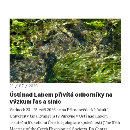
projekty, které propojí české ...
23 / 07 / 2026
Ústí nad Labem přivítá odborníky na
výzkum řas a sinic
Ve dnech 23.–25. září 2026 se na Přírodovědecké fakultě
Univerzity Jana Evangelisty Purkyně v Ústí nad Labem
uskuteční 67. setkání České algologické společnosti (The 67th
Meeting of the Czech Phycological Society). Do Centra