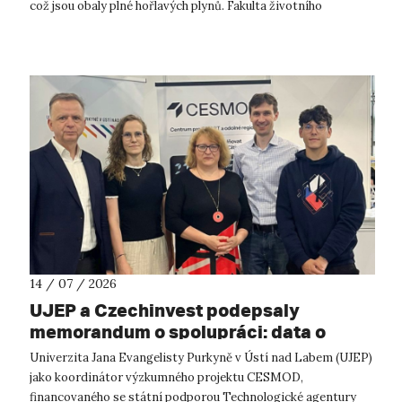
což jsou obaly plné hořlavých plynů. Fakulta životního
prostředí UJ...
14 / 07 / 2026
UJEP a Czechinvest podepsaly
memorandum o spolupráci: data o
podnikatelském prostředí posílí
Univerzita Jana Evangelisty Purkyně v Ústí nad Labem (UJEP)
výzkum CESMOD
jako koordinátor výzkumného projektu CESMOD,
financovaného se státní podporou Technologické agentury