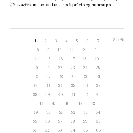
ČR, uzavřela memorandum o spolupráci s Agenturou pro
podporu podnikání a investic CzechInve...
Starší
1
2
3
4
5
6
7
8
9
10
11
12
13
14
15
16
17
18
19
20
21
22
23
24
25
26
27
28
29
30
31
32
33
34
35
36
37
38
39
40
41
42
43
44
45
46
47
48
49
50
51
52
53
54
55
56
57
58
59
60
61
62
63
64
65
66