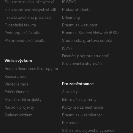
Fakulta strojního inženýrství
IS STAG
Fakulta zdravotnických studií
Průkaz studenta
Fakulta životního prostředí
E-learning
Filozofická fakulta
Erasmus+ – studenti
Pedagogická fakulta
Erasmus Student Network (ESN)
Přírodovědecká fakulta
Studentská grantová soutěž
(SVV)
Finanční podpora studentů
Věda a výzkum
Stravování a ubytování
Human Resources Strategy for
Researchers
Vědecká rada
Pro zaměstnance
Ediční činnost
Aktuality
Mezinárodní projekty
Informační systémy
Národní projekty
Kurzy pro zaměstnance
Smluvní výzkum
Erasmus+ – zaměstnaci
Rekreace
Sdílení přístrojového vybavení