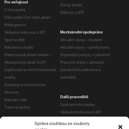
Pro veřejnost
Etický kodex
O Univerzitě
Odbory UJEP
Dům umění Ústí nad Labem
Knihkupectví
Vědecká knihovna UJEP
Mezinárodní spolupráce
Sportoviště
Aktuální výzvy – studenti
Nahrávací studio
Aktuální výzvy – zaměstnanci
Elektronická úřední deska –
Stipendijní pobyty v zahraničí
Akademický senát UJEP
Pracovní stáže v zahraničí
Zajišťování a vnitřní hodnocení
Zahraniční konference a
kvality
semináře
Konkurzy a volné pozice
Silverius
Další pracoviště
Napsali o nás
Centrum Informatiky
Tiskové zprávy
Vědecká knihovna UJEP
Správa kolejí a menz
Správa souhlasu se soubory
Univerzitní centrum podpory
Pro absolventy