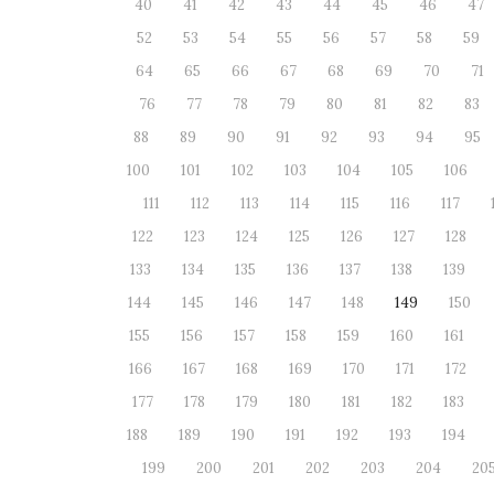
40
41
42
43
44
45
46
47
52
53
54
55
56
57
58
59
64
65
66
67
68
69
70
71
76
77
78
79
80
81
82
83
88
89
90
91
92
93
94
95
100
101
102
103
104
105
106
111
112
113
114
115
116
117
122
123
124
125
126
127
128
133
134
135
136
137
138
139
144
145
146
147
148
149
150
155
156
157
158
159
160
161
166
167
168
169
170
171
172
177
178
179
180
181
182
183
188
189
190
191
192
193
194
199
200
201
202
203
204
20