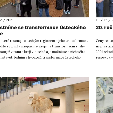
12 / 2021
15 / 12 / 
stníme se transformace Ústeckého
20. ro
je
 které rezonuje ústeckým regionem – jeho transformace.
Ceny rektor
ilo se z nuly, naopak navazuje na transformační snahy,
nejprestižn
jsou již v tomto kraji viditelné a je možné se z nich učit i
2001 rektoř
ch stavět. Jedním z hybatelů transformace ústeckého
respekt k 