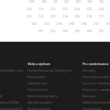
209
210
211
212
213
214
215
220
221
222
223
224
225
226
231
232
233
234
235
236
237
242
243
244
245
246
247
24
252
253
254
255
256
257
Věda a výzkum
Pro zaměstnance
demického roku
Human Resources Strategy for
Aktuality
Researchers
Informační systém
Vědecká rada
Kurzy pro zaměstn
Ediční činnost
Erasmus+ – zaměs
ti
Mezinárodní projekty
Rekreace
etwork (ESN)
Národní projekty
Sdílení přístrojov
vá soutěž (SVV)
Smluvní výzkum
Etický kodex