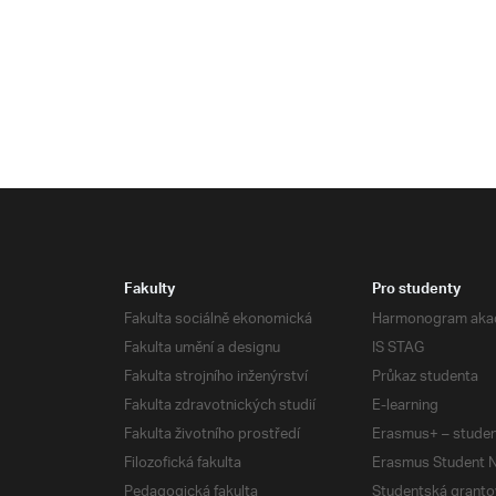
Fakulty
Pro studenty
Fakulta sociálně ekonomická
Harmonogram aka
Fakulta umění a designu
IS STAG
Fakulta strojního inženýrství
Průkaz studenta
Fakulta zdravotnických studií
E-learning
Fakulta životního prostředí
Erasmus+ – studen
Filozofická fakulta
Erasmus Student N
Pedagogická fakulta
Studentská granto