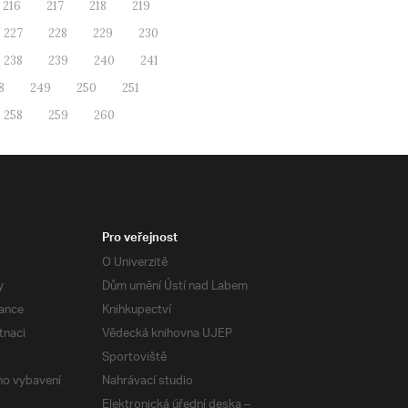
216
217
218
219
227
228
229
230
238
239
240
241
8
249
250
251
258
259
260
Pro veřejnost
O Univerzitě
y
Dům umění Ústí nad Labem
ance
Knihkupectví
tnaci
Vědecká knihovna UJEP
Sportoviště
ého vybavení
Nahrávací studio
Elektronická úřední deska –