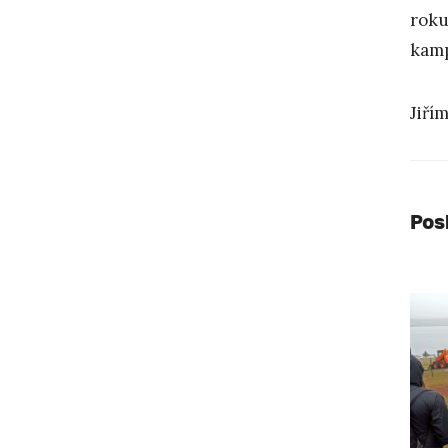
roku
kamp
Jiří
Pos