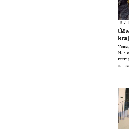
16 / 
Úča
kra
Téma,
Nezrod
které 
na ni
reg...