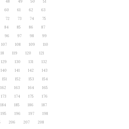
48
49
50
51
60
61
62
63
72
73
74
75
84
85
86
87
96
97
98
99
107
108
109
110
118
119
120
121
129
130
131
132
140
141
142
143
151
152
153
154
162
163
164
165
173
174
175
176
184
185
186
187
195
196
197
198
5
206
207
208