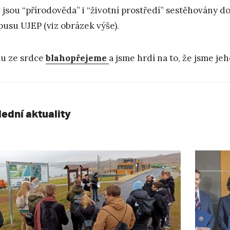
 jsou “přírodověda” i “životní prostředí” sestěhovány d
usu UJEP (viz obrázek výše).
mu ze srdce
blahopřejeme
a jsme hrdí na to, že jsme je
lední aktuality