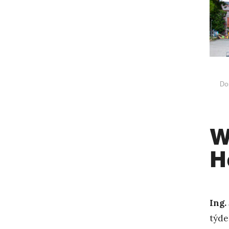
Do
W
H
Ing.
týd