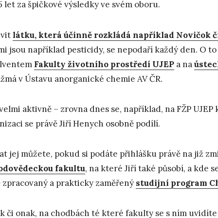
5 let za špičkové výsledky ve svém oboru.
vit
látku, která účinně rozkládá například Novičok č
mi jsou například pesticidy, se nepodaří každý den. O to v
olventem
Fakulty životního prostředí UJEP
a na
ústec
žmá v Ústavu anorganické chemie AV ČR.
 velmi aktivně – zrovna dnes se, například, na FŽP UJEP
nizaci se právě Jiří Henych osobně podílí.
at jej můžete, pokud si podáte přihlášku právě na již 
odovědeckou fakultu
, na které Jiří také působí, a kd
 zpracovaný a prakticky zaměřený
studijní program C
ak či onak, na chodbách té které fakulty se s ním uvidíte