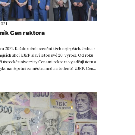
2021
čník Cen rektora
a 2021. Každoroční ocenění těch nejlepších. Jedna z
ějších akcí UJEP slaví letos své 20. výročí. Od roku
i ústecké univerzity Cenami rektora vyjadřují úctu a
vykonané práci zaměstnanců a studentů UJEP. Cen...