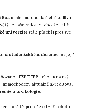
i Sarin
, ale i mnoho dalších škodlivin,
ětší je naše radost z toho, že je Jiří
ké univerzitě
stále působí i přes své
 koná
studentská konference
, na jejíž
zmiňovanou
FŽP UJEP
nebo na na naši
e se, mimochodem, aktuálně akreditoval
hemie a toxikologie
.
 zcela určitě, protože od září tohoto