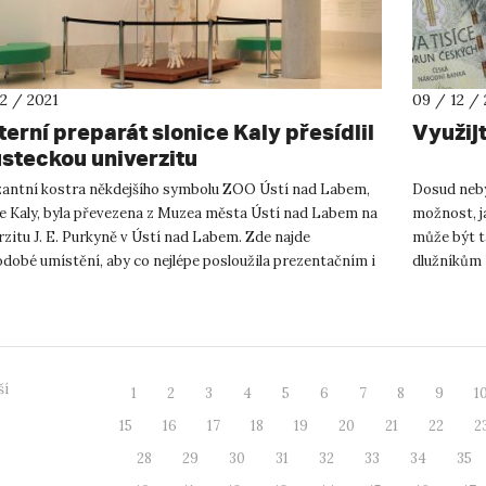
12 / 2021
09 / 12 / 
terní preparát slonice Kaly přesídlil
Využijt
ústeckou univerzitu
antní kostra někdejšího symbolu ZOO Ústí nad Labem,
Dosud neby
ce Kaly, byla převezena z Muzea města Ústí nad Labem na
možnost, ja
zitu J. E. Purkyně v Ústí nad Labem. Zde najde
může být t
dobé umístění, aby co nejlépe posloužila prezentačním i
dlužníkům 
lským účelům....
Podstata „m
ší
1
2
3
4
5
6
7
8
9
1
15
16
17
18
19
20
21
22
2
28
29
30
31
32
33
34
35