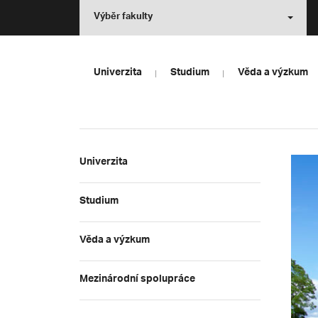
Výběr fakulty
Univerzita
Studium
Věda a výzkum
Univerzita
Studium
Věda a výzkum
Mezinárodní spolupráce