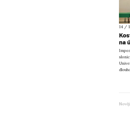
14 / 
Kos
na 
Impoz
sloni
Univer
dlouho
badate
Nověj