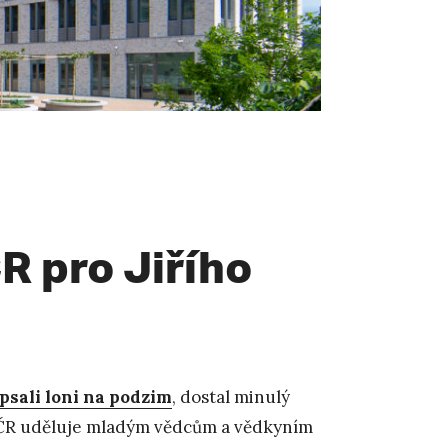
R pro Jiřího
psali loni na podzim
, dostal minulý
 ČR uděluje mladým vědcům a vědkyním