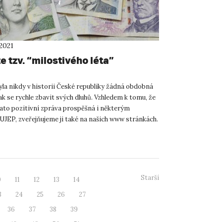
2021
e tzv. “milostivého léta”
la nikdy v historii České republiky žádná obdobná
k se rychle zbavit svých dluhů. Vzhledem k tomu, že
ato pozitivní zpráva prospěšná i některým
UJEP, zveřejňujeme ji také na našich www stránkách.
i...
Starší
0
11
12
13
14
3
24
25
26
27
36
37
38
39