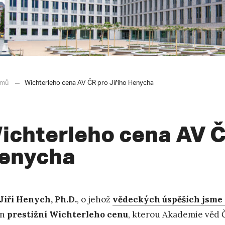
mů
Wichterleho cena AV ČR pro Jiřího Henycha
ichterleho cena AV Č
enycha
 Jiří Henych, Ph.D.
, o jehož
vědeckých úspěších jsme 
en
prestižní Wichterleho cenu
, kterou Akademie věd