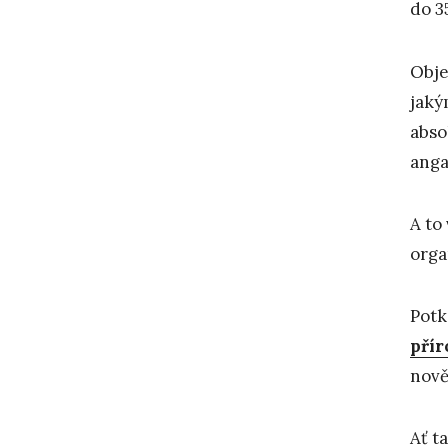
do 3
Obje
jaký
abs
anga
A to
orga
Potk
přír
nově
Ať t