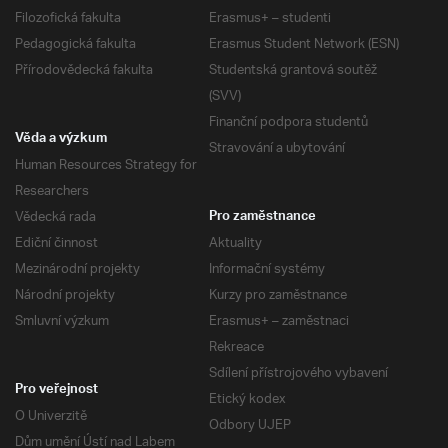
Filozofická fakulta
Erasmus+ – studenti
Pedagogická fakulta
Erasmus Student Network (ESN)
Přírodovědecká fakulta
Studentská grantová soutěž
(SVV)
Finanční podpora studentů
Věda a výzkum
Stravování a ubytování
Human Resources Strategy for
Researchers
Vědecká rada
Pro zaměstnance
Ediční činnost
Aktuality
Mezinárodní projekty
Informační systémy
Národní projekty
Kurzy pro zaměstnance
Smluvní výzkum
Erasmus+ – zaměstnaci
Rekreace
Sdílení přístrojového vybavení
Pro veřejnost
Etický kodex
O Univerzitě
Odbory UJEP
Dům umění Ústí nad Labem