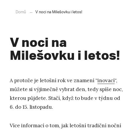
Domů
V noci na Milešovku i letos!
V noci na
Milešovku i letos!
A protože je letošní rok ve znamení “
inovací
“,
můžete si výjimečně vybrat den, tedy spíše noc,
kterou půjdete. Stačí, když to bude v týdnu od
6. do 15. listopadu.
Více informací o tom, jak letošní tradiční noční