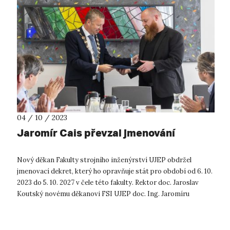
04 / 10 / 2023
Jaromír Cais převzal jmenování
Nový děkan Fakulty strojního inženýrství UJEP obdržel
jmenovací dekret, který ho opravňuje stát pro období od 6. 10.
2023 do 5. 10. 2027 v čele této fakulty. Rektor doc. Jaroslav
Koutský novému děkanovi FSI UJEP doc. Ing. Jaromíru
Caisovi, Ph.D., jm...