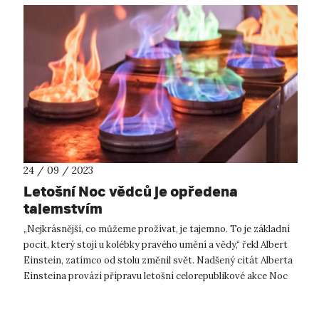
24 / 09 / 2023
Letošní Noc vědců je opředena
tajemstvím
„Nejkrásnější, co můžeme prožívat, je tajemno. To je základní
pocit, který stojí u kolébky pravého umění a vědy,“ řekl Albert
Einstein, zatímco od stolu změnil svět. Nadšený citát Alberta
Einsteina provází přípravu letošní celorepublikové akce Noc
v...