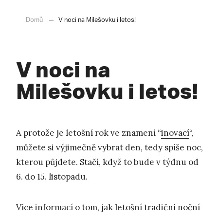
Domů
V noci na Milešovku i letos!
V noci na
Milešovku i letos!
A protože je letošní rok ve znamení “
inovací
“,
můžete si výjimečně vybrat den, tedy spíše noc,
kterou půjdete. Stačí, když to bude v týdnu od
6. do 15. listopadu.
Více informací o tom, jak letošní tradiční noční