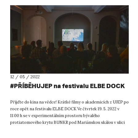
12 / 05 / 2022
#PŘÍBĚHUJEP na festivalu ELBE DOCK
Příjďte do kina na vědce! Krátké filmy o akademicích z UJEP po
roce opět na festivalu ELBE DOCK Ve čtvrtek 19. 5. 2022 v
11:00 h se v experimentálním prostoru bývalého
protiatomového krytu BUNKR pod Mariánskou skálou v ulici
Důlce budou promítat krátk...