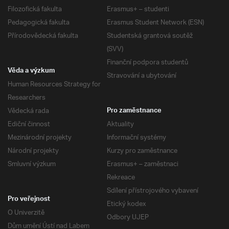
Filozofická fakulta
Erasmus+ – studenti
Pedagogická fakulta
Erasmus Student Network (ESN)
Přírodovědecká fakulta
Studentská grantová soutěž
(SVV)
Finanční podpora studentů
Věda a výzkum
Stravování a ubytování
Human Resources Strategy for
Researchers
Vědecká rada
Pro zaměstnance
Ediční činnost
Aktuality
Mezinárodní projekty
Informační systémy
Národní projekty
Kurzy pro zaměstnance
Smluvní výzkum
Erasmus+ – zaměstnaci
Rekreace
Sdílení přístrojového vybavení
Pro veřejnost
Etický kodex
O Univerzitě
Odbory UJEP
Dům umění Ústí nad Labem