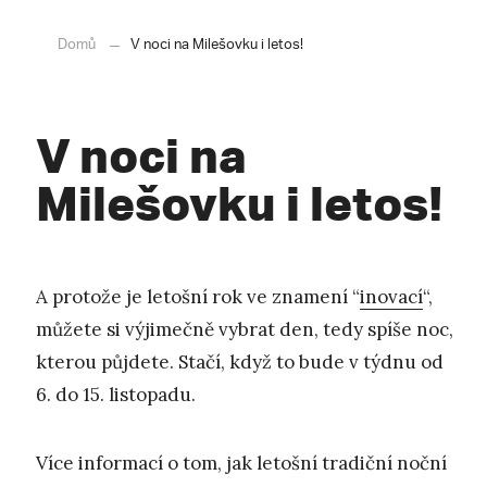
Domů
V noci na Milešovku i letos!
V noci na
Milešovku i letos!
A protože je letošní rok ve znamení “
inovací
“,
můžete si výjimečně vybrat den, tedy spíše noc,
kterou půjdete. Stačí, když to bude v týdnu od
6. do 15. listopadu.
Více informací o tom, jak letošní tradiční noční