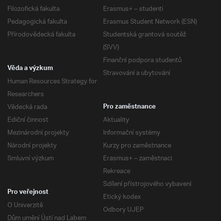
Filozofická fakulta
Erasmus+ – studenti
Pedagogická fakulta
Erasmus Student Network (ESN)
Přírodovědecká fakulta
Studentská grantová soutěž
(SVV)
Finanční podpora studentů
Věda a výzkum
Stravování a ubytování
Human Resources Strategy for
Researchers
Vědecká rada
Pro zaměstnance
Ediční činnost
Aktuality
Mezinárodní projekty
Informační systémy
Národní projekty
Kurzy pro zaměstnance
Smluvní výzkum
Erasmus+ – zaměstnaci
Rekreace
Sdílení přístrojového vybavení
Pro veřejnost
Etický kodex
O Univerzitě
Odbory UJEP
Dům umění Ústí nad Labem