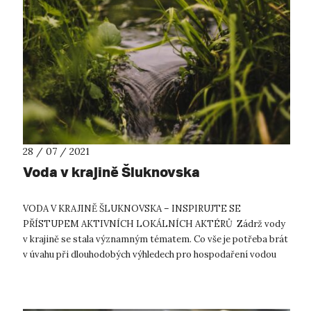
28 / 07 / 2021
Voda v krajině Šluknovska
VODA V KRAJINĚ ŠLUKNOVSKA – INSPIRUJTE SE
PŘÍSTUPEM AKTIVNÍCH LOKÁLNÍCH AKTÉRŮ Zádrž vody
v krajině se stala významným tématem. Co vše je potřeba brát
v úvahu při dlouhodobých výhledech pro hospodaření vodou
v krajině, o jakých opatřeních uvažovat,...