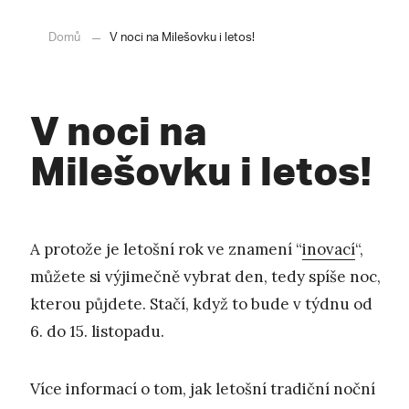
Domů
V noci na Milešovku i letos!
V noci na
Milešovku i letos!
A protože je letošní rok ve znamení “
inovací
“,
můžete si výjimečně vybrat den, tedy spíše noc,
kterou půjdete. Stačí, když to bude v týdnu od
6. do 15. listopadu.
Více informací o tom, jak letošní tradiční noční