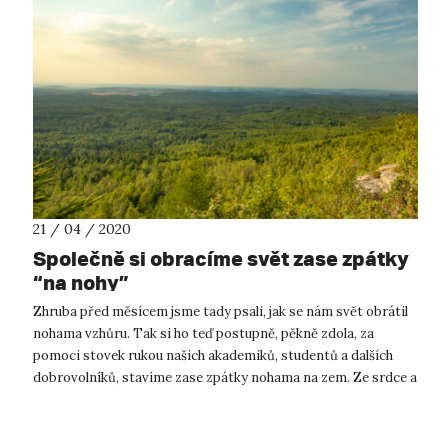
21 / 04 / 2020
Společně si obracíme svět zase zpátky
“na nohy”
Zhruba před měsícem jsme tady psali, jak se nám svět obrátil
nohama vzhůru. Tak si ho teď postupně, pěkně zdola, za
pomoci stovek rukou našich akademiků, studentů a dalších
dobrovolníků, stavíme zase zpátky nohama na zem. Ze srdce a
s velkou poklono...