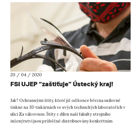
20 / 04 / 2020
FSI UJEP “zaštiťuje” Ústecký kraj!
Jak? Ochrannými štíty, které již od konce března usilovně
tiskne na 3D tiskárnách ve svých technických laboratořích v
ulici Za válcovnou. Štíty z dílen naší fakulty strojního
inženýrství jsou průběžně distribuovány konkrétním
zájemcům na konkrétní odd...