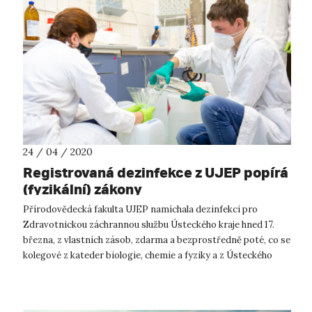
24 / 04 / 2020
Registrovaná dezinfekce z UJEP popírá
(fyzikální) zákony
Přírodovědecká fakulta UJEP namíchala dezinfekci pro
Zdravotnickou záchrannou službu Ústeckého kraje hned 17.
března, z vlastních zásob, zdarma a bezprostředně poté, co se
kolegové z kateder biologie, chemie a fyziky a z Ústeckého
materiálového centra ...