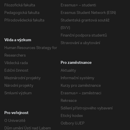
Filozofická fakulta
Erasmus+ – studenti
Pedagogická fakulta
Erasmus Student Network (ESN)
Přírodovědecká fakulta
Studentská grantová soutěž
(SVV)
Finanční podpora studentů
Věda a výzkum
Stravování a ubytování
Human Resources Strategy for
Researchers
Vědecká rada
Pro zaměstnance
Ediční činnost
Aktuality
Mezinárodní projekty
Informační systémy
Národní projekty
Kurzy pro zaměstnance
Smluvní výzkum
Erasmus+ – zaměstnaci
Rekreace
Sdílení přístrojového vybavení
Pro veřejnost
Etický kodex
O Univerzitě
Odbory UJEP
Dům umění Ústí nad Labem