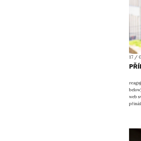
17 / 
PŘÍ
reaguj
below〉
web sv
přiná
studen