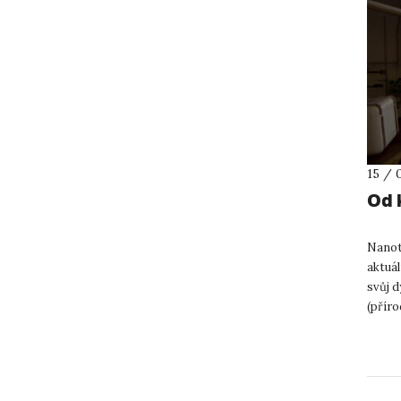
15 / 
Od 
Nanot
aktuál
svůj d
(přír
říci. A