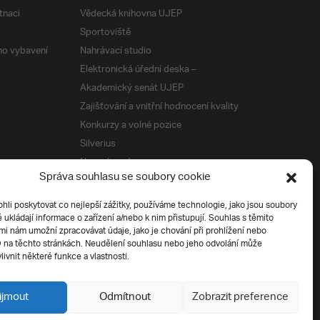
tnaci
Vědecká knihovna UJEP
Sportoviště
ého vybavení
Nahrávací studio
Elektronická úřední deska –
Akademický senát UJEP
Zajišťování a vnitřní hodnocení kvality
Konkurzy a volné pozice
Silverius
Napsali o nás
Správa souhlasu se soubory cookie
Tiskové zprávy
i poskytovat co nejlepší zážitky, používáme technologie, jako jsou soubory
é ukládají informace o zařízení a/nebo k nim přistupují. Souhlas s těmito
í
i nám umožní zpracovávat údaje, jako je chování při prohlížení nebo
D na těchto stránkách. Neudělení souhlasu nebo jeho odvolání může
livnit některé funkce a vlastnosti.
ijmout
Odmítnout
Zobrazit preference