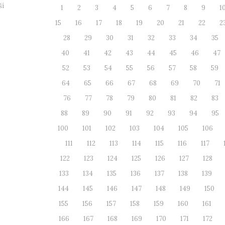
ší
1
2
3
4
5
6
7
8
9
1
15
16
17
18
19
20
21
22
2
28
29
30
31
32
33
34
35
40
41
42
43
44
45
46
47
52
53
54
55
56
57
58
59
64
65
66
67
68
69
70
71
76
77
78
79
80
81
82
83
88
89
90
91
92
93
94
95
100
101
102
103
104
105
106
111
112
113
114
115
116
117
122
123
124
125
126
127
128
133
134
135
136
137
138
139
144
145
146
147
148
149
150
155
156
157
158
159
160
161
166
167
168
169
170
171
172