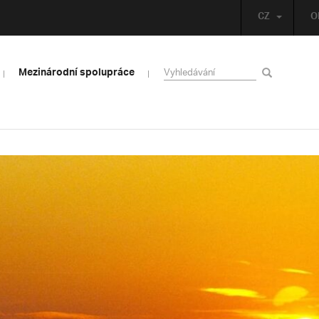
CZ
O
Mezinárodní spolupráce