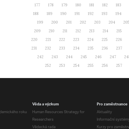
177
178
179
180
181
182
183
188
189
190
191
192
193
194
199
200
201
202
203
204
20
209
210
211
212
213
214
215
220
221
222
223
224
225
226
231
232
233
234
235
236
237
242
243
244
245
246
247
24
252
253
254
255
256
257
Věda a výzkum
Pro zaměstnance
demického roku
Human Resources Strategy for
Aktuality
Researchers
Informační systém
Vědecká rada
Kurzy pro zaměstn