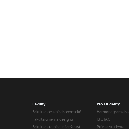
Fakulty
Pro studenty
Fakulta sociálně ekonomická
Harmonogram aka
Fakulta umění a designu
IS STAG
Fakulta strojního inženýrství
Průkaz studenta