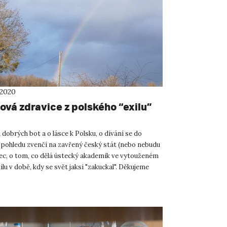
 2020
ová zdravice z polského “exilu”
obrých bot a o lásce k Polsku, o dívání se do
o pohledu zvenčí na zavřený český stát (nebo nebudu
bec, o tom, co dělá ústecký akademik ve vytouženém
lu v době, kdy se svět jaksi "zakuckal". Děkujeme
.