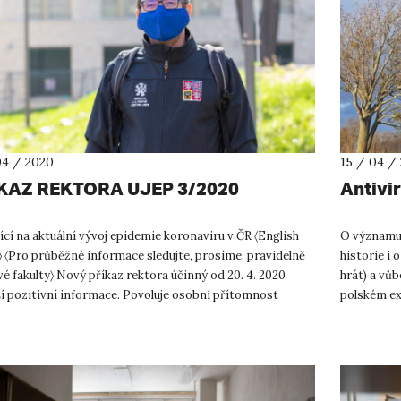
04 / 2020
15 / 04 /
KAZ REKTORA UJEP 3/2020
Antivir
ící na aktuální vývoj epidemie koronaviru v ČR 〈English
O významu d
 〈Pro průběžné informace sledujte, prosíme, pravidelně
historie i 
é fakulty〉 Nový příkaz rektora účinný od 20. 4. 2020
hrát) a vů
ší pozitivní informace. Povoluje osobní přítomnost
polském exi
tů UJ...
Mgr. Davi..