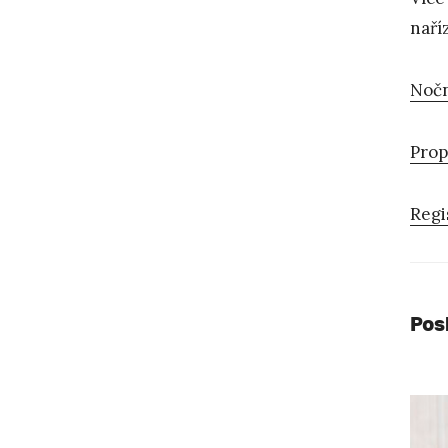
naří
Nočn
Prop
Regi
Pos