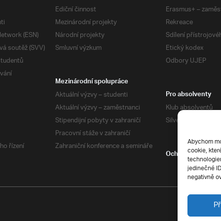
Ediční činnost
Erasmus+ – zaměs
ti
Mezinárodní projekty
Rekreace
etwork (ESN)
Národní projekty
Sdílení přístrojov
vá soutěž (SVV)
Smluvní výzkum
Etický kodex
studentů
Odbory UJEP
vání
Mezinárodní spolupráce
Aktuální výzvy – studenti
Pro absolventy
Aktuální výzvy – zaměstnanci
Klub absolventů
Stipendijní pobyty v zahraničí
Silverius
Pracovní stáže v zahraničí
Abychom mohl
ho řízení
Zahraniční konference a semináře
cookie, kter
Ochrana soukrom
technologiem
jedinečné I
negativně ov
Př