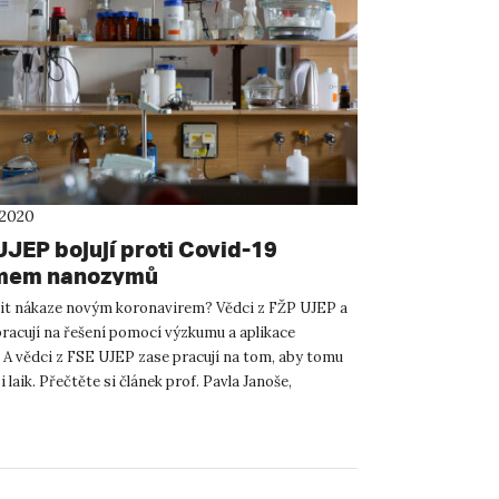
 2020
UJEP bojují proti Covid-19
mem nanozymů
nit nákaze novým koronavirem? Vědci z FŽP UJEP a
racují na řešení pomocí výzkumu a aplikace
A vědci z FSE UJEP zase pracují na tom, aby tomu
 laik. Přečtěte si článek prof. Pavla Janoše,
do laikům ...