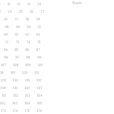
Starší
0
11
12
13
14
3
24
25
26
27
36
37
38
39
48
49
50
51
60
61
62
63
72
73
74
75
84
85
86
87
96
97
98
99
107
108
109
110
118
119
120
121
129
130
131
132
140
141
142
143
151
152
153
154
162
163
164
165
173
174
175
176