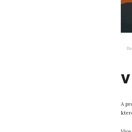
Do
V
A pr
kter
Více