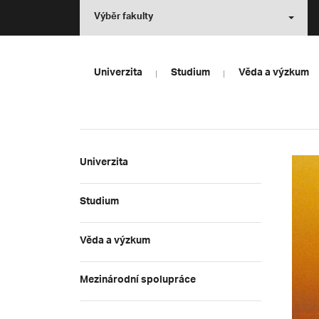
Výběr fakulty
Univerzita
Studium
Věda a výzkum
Univerzita
Studium
Věda a výzkum
Mezinárodní spolupráce