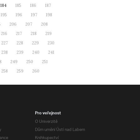
184
185
186
187
195
196
197
198
5
206
207
208
216
217
218
219
227
228
229
230
238
239
240
241
8
249
250
251
258
259
260
Pro veřejnost
O Univerzitě
y
Dům umění Ústí nad Labem
ance
Knihkupectví