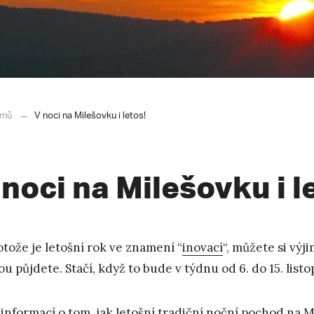
mů
V noci na Milešovku i letos!
 noci na Milešovku i l
otože je letošní rok ve znamení “
inovací
“, můžete si výj
ou půjdete. Stačí, když to bude v týdnu od 6. do 15. list
 informací o tom, jak letošní tradiční noční pochod na 