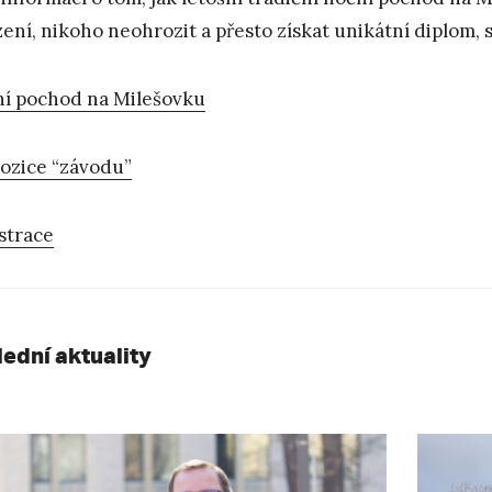
zení, nikoho neohrozit a přesto získat unikátní diplom, 
í pochod na Milešovku
ozice “závodu”
strace
lední aktuality