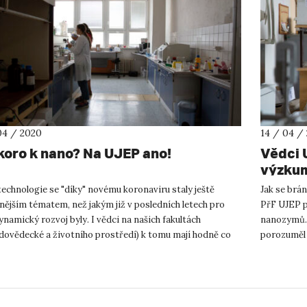
04 / 2020
14 / 04 /
koro k nano? Na UJEP ano!
Vědci 
výzku
echnologie se "díky" novému koronaviru staly ještě
Jak se brá
nějším tématem, než jakým již v posledních letech pro
PřF UJEP p
ynamický rozvoj byly. I vědci na našich fakultách
nanozymů. 
odovědecké a životního prostředí) k tomu mají hodně co
porozuměl i
 hlavně co dě...
zpracovaný 