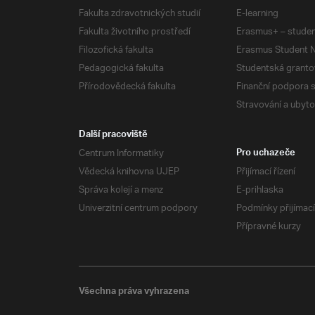
Fakulta zdravotnických studií
E-learning
Fakulta životního prostředí
Erasmus+ – studen
Filozofická fakulta
Erasmus Student N
Pedagogická fakulta
Studentská granto
Přírodovědecká fakulta
Finanční podpora 
Stravování a ubyto
Další pracoviště
Centrum Informatiky
Pro uchazeče
Vědecká knihovna UJEP
Přijímací řízení
Správa kolejí a menz
E-prihlaska
Univerzitní centrum podpory
Podmínky přijímací
Přípravné kurzy
Všechna práva vyhrazena