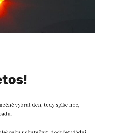
etos!
imečně vybrat den, tedy spíše noc,
opadu.
Milešovku uskutečnit, dodržet vládní