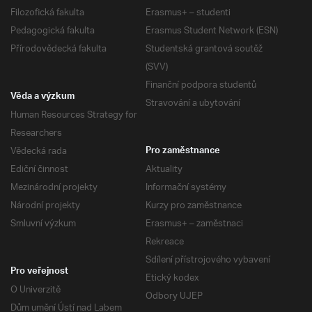
Filozofická fakulta
Erasmus+ – studenti
Pedagogická fakulta
Erasmus Student Network (ESN)
Přírodovědecká fakulta
Studentská grantová soutěž
(SVV)
Finanční podpora studentů
Věda a výzkum
Stravování a ubytování
Human Resources Strategy for
Researchers
Vědecká rada
Pro zaměstnance
Ediční činnost
Aktuality
Mezinárodní projekty
Informační systémy
Národní projekty
Kurzy pro zaměstnance
Smluvní výzkum
Erasmus+ – zaměstnaci
Rekreace
Sdílení přístrojového vybavení
Pro veřejnost
Etický kodex
O Univerzitě
Odbory UJEP
Dům umění Ústí nad Labem