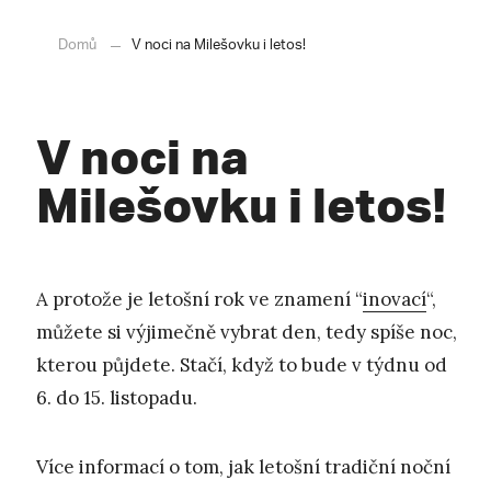
Domů
V noci na Milešovku i letos!
V noci na
Milešovku i letos!
A protože je letošní rok ve znamení “
inovací
“,
můžete si výjimečně vybrat den, tedy spíše noc,
kterou půjdete. Stačí, když to bude v týdnu od
6. do 15. listopadu.
Více informací o tom, jak letošní tradiční noční