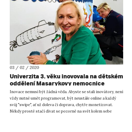
03 / 02 / 2020
Univerzita 3. věku inovovala na dětském
oddělení Masarykovy nemocnice
Inovace nemusí být žádná věda. Abyste se stali inovátory, není
vždy nutné umět programovat, být neustále online a každý
svůj "swipe", ať už doleva či doprava, chytře monetizovat.
Někdy prostě stačí dívat se pozorně na svět kolem sebe
(místo do chytrého...