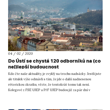
04 / 02 / 2020
Do Ústí se chystá 120 odborníků na (co
nej)lepší budoucnost
Kdo čte naše aktuality, je zvyklý na trochu nadsázky. Jestli jste
ale titulek výše odmávli s tím, že jde o další nadnesenou
rétorickou zkratku, vězte, že tentokrát tomu tak není.
Kolegové z FSE UJEP a PřF UJEP budou již za pár dní v
prostorách Multi...