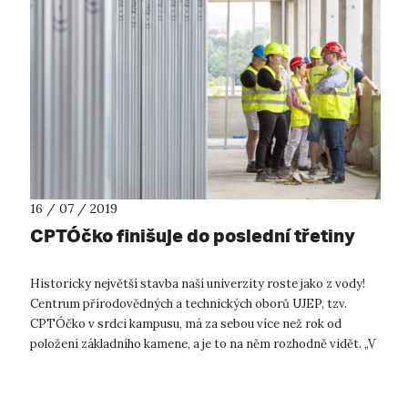
16 / 07 / 2019
CPTÓčko finišuje do poslední třetiny
Historicky největší stavba naší univerzity roste jako z vody!
Centrum přírodovědných a technických oborů UJEP, tzv.
CPTÓčko v srdci kampusu, má za sebou více než rok od
položení základního kamene, a je to na něm rozhodně vidět. „V
současné době je v...