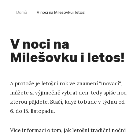
Domů
V noci na Milešovku i letos!
V noci na
Milešovku i letos!
A protože je letošní rok ve znamení “
inovací
“,
můžete si výjimečně vybrat den, tedy spíše noc,
kterou půjdete. Stačí, když to bude v týdnu od
6. do 15. listopadu.
Více informací o tom, jak letošní tradiční noční