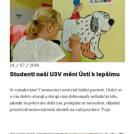
24 / 07 / 2019
Studenti naší U3V mění Ústí k lepšímu
Je vymalováno! V nemocnici není rád žádný pacient. I když se
o vás dobře starají a dávají vám dohromady nefunkční tělo,
jakmile tu pobýváte delší čas, podepíše se neosobní, chladné
prostředí nemocničních chodeb na vaší psychice. Ta je
přitom, jak už d...