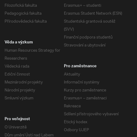
Filozofická fakulta
Erasmus+ – studenti
Pedagogická fakulta
Erasmus Student Network (ESN)
Přírodovědecká fakulta
Studentská grantová soutěž
(SVV)
Finanční podpora studentů
Věda a výzkum
Stravování a ubytování
Human Resources Strategy for
Researchers
Vědecká rada
Pro zaměstnance
Ediční činnost
Aktuality
Mezinárodní projekty
Informační systémy
Národní projekty
Kurzy pro zaměstnance
Smluvní výzkum
Erasmus+ – zaměstnaci
Rekreace
Sdílení přístrojového vybavení
Pro veřejnost
Etický kodex
O Univerzitě
Odbory UJEP
Dům umění Ústí nad Labem