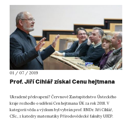
01 / 07 / 2019
Prof. Jiří Cihlář získal Cenu hejtmana
Ukradené překvapení? Červnové Zastupitelstvo Ústeckého
kraje rozhodlo o udělení Cen hejtmana ÚK za rok 2018. V
kategorii věda a výzkum byl vybrán prof. RNDr. Jiří Cihlář,
CSc., z katedry matematiky Přírodovědecké fakulty UJEP.
Cenu mu hejtman našeho k...