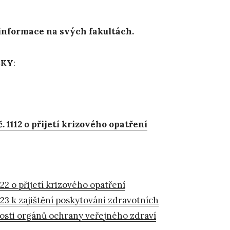
í informace na svých fakultách.
CKY
:
 1112 o přijetí krizového opatření
22 o přijetí krizového opatření
023 k zajištění poskytování zdravotních
nnosti orgánů ochrany veřejného zdraví