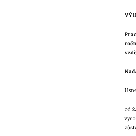
VÝU
P
ra
roč
vzdě
Nadá
Usne
od
2
vyso
zůst