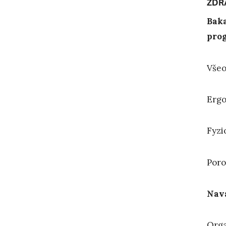
ZDR
Baka
pro
Všeo
Ergo
Fyzi
Poro
Nava
Orga