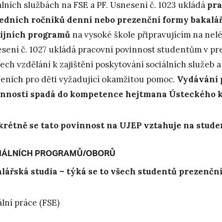
álních službách na FSE a PF. Usnesení č. 1023 ukládá
pra
edních ročníků denní nebo prezenční formy bakalá
ijních programů
na vysoké škole připravujícím na nel
sení č. 1027 ukládá pracovní povinnost studentům v pr
ech vzdělání k zajištění poskytování sociálních služeb a
zeních pro děti vyžadující okamžitou pomoc.
Vydávání 
nnosti spadá do kompetence hejtmana Ústeckého k
rétně se tato povinnost na UJEP vztahuje na stude
IÁLNÍCH PROGRAMŮ/OBORŮ
lářská studia – týká se to všech studentů prezenč
ální práce (FSE)