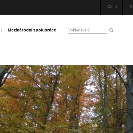
CZ
O
Mezinárodní spolupráce