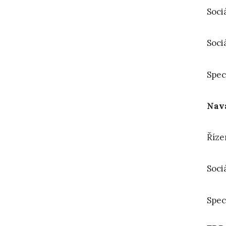
Sociá
Soci
Spec
Nava
Řízen
Soci
Spec