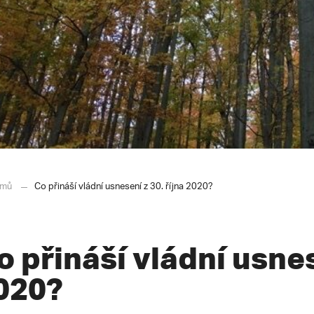
mů
Co přináší vládní usnesení z 30. října 2020?
o přináší vládní usnes
020?