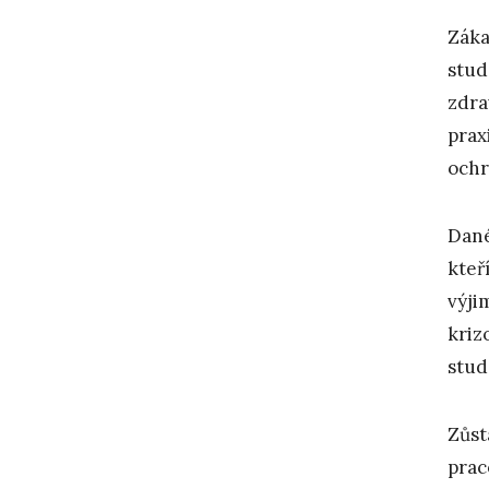
Záka
stud
zdra
prax
ochr
Dané
kteř
výji
kriz
stud
Zůst
prac