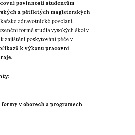
covní povinnosti studentům
řských a pětiletých magisterských
ékařské zdravotnické povolání.
ezenční formě studia vysokých škol v
 k zajištění poskytování péče v
příkazů k výkonu pracovní
raje.
nty:
ní formy v oborech a programech