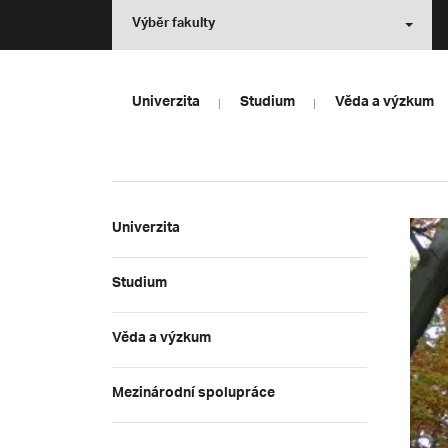
Výběr fakulty
Univerzita
Studium
Věda a výzkum
Univerzita
Studium
Věda a výzkum
Mezinárodní spolupráce