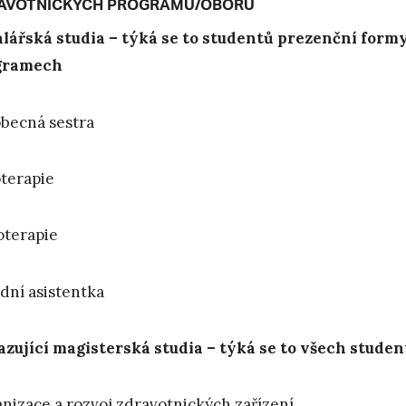
AVOTNICKÝCH PROGRAMŮ/OBORŮ
lářská studia – týká se to studentů prezenční formy
gramech
becná sestra
terapie
oterapie
dní asistentka
zující magisterská studia – týká se to všech stude
nizace a rozvoj zdravotnických zařízení