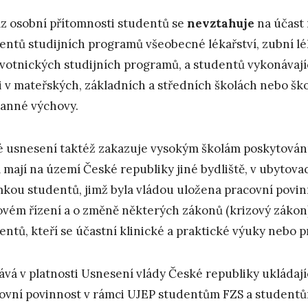
z osobní přítomnosti studentů se
nevztahuje
na účast 
entů studijních programů všeobecné lékařství, zubní lék
votnických studijních programů, a studentů vykonávaj
i v mateřských, základních a středních školách nebo šk
anné výchovy.
 usnesení taktéž zakazuje vysokým školám poskytování
í mají na území České republiky jiné bydliště, v ubytova
mkou studentů, jimž byla vládou uložena pracovní povin
ovém řízení a o změně některých zákonů (krizový zákon),
entů, kteří se účastní klinické a praktické výuky nebo p
ává v platnosti Usnesení vlády České republiky ukládaj
ovní povinnost v rámci UJEP studentům FZS a studentů