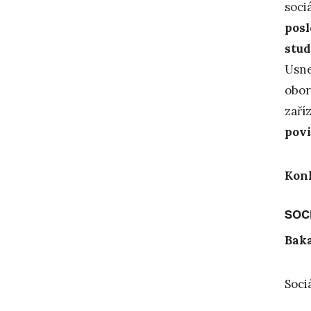
soci
posl
stud
Usne
obor
zaří
povi
Konk
SOC
Baka
Soci