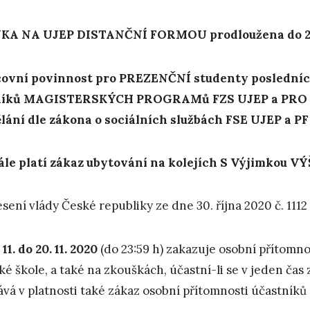
KA NA UJEP DISTANČNÍ FORMOU prodloužena do 20.
covní povinnost pro PREZENČNÍ studenty posledn
níků MAGISTERSKÝCH PROGRAMů FZS UJEP a PRO P
lání dle zákona o sociálních službách FSE UJEP a P
le platí zákaz ubytování na kolejích S Výjimkou
sení vlády České republiky ze dne 30. října 2020 č. 1112 
. 11. do 20. 11. 2020
(do 23:59 h) zakazuje osobní přítomno
ké škole, a také na zkouškách, účastní-li se v jeden čas
ává v platnosti také zákaz osobní přítomnosti účastníků