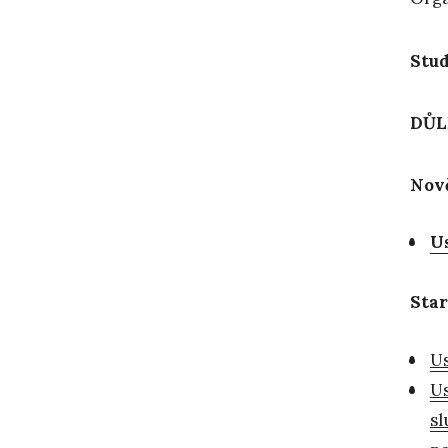
Stud
DŮL
Nov
Us
Star
Us
Us
sl