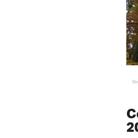
Do
C
2