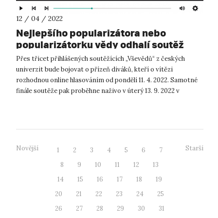
12 / 04 / 2022
Nejlepšího popularizátora nebo
popularizátorku vědy odhalí soutěž
Český Vševěd
Přes třicet přihlášených soutěžících „Vševědů“ z českých
univerzit bude bojovat o přízeň diváků, kteří o vítězi
rozhodnou online hlasováním od pondělí 11. 4. 2022. Samotné
finále soutěže pak proběhne naživo v úterý 13. 9. 2022 v
Univerzitním kině Scala...
Novější
Starší
1
2
3
4
5
6
7
8
9
10
11
12
13
14
15
16
17
18
19
20
21
22
23
24
25
26
27
28
29
30
31