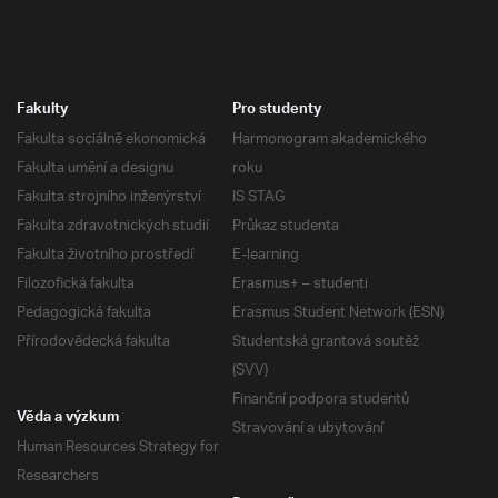
Fakulty
Pro studenty
Fakulta sociálně ekonomická
Harmonogram akademického
Fakulta umění a designu
roku
Fakulta strojního inženýrství
IS STAG
Fakulta zdravotnických studií
Průkaz studenta
Fakulta životního prostředí
E-learning
Filozofická fakulta
Erasmus+ – studenti
Pedagogická fakulta
Erasmus Student Network (ESN)
Přírodovědecká fakulta
Studentská grantová soutěž
(SVV)
Finanční podpora studentů
Věda a výzkum
Stravování a ubytování
Human Resources Strategy for
Researchers