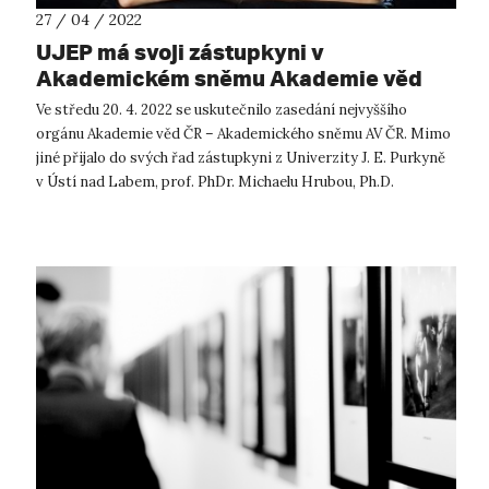
27 / 04 / 2022
UJEP má svoji zástupkyni v
Akademickém sněmu Akademie věd
ČR
Ve středu 20. 4. 2022 se uskutečnilo zasedání nejvyššího
orgánu Akademie věd ČR – Akademického sněmu AV ČR. Mimo
jiné přijalo do svých řad zástupkyni z Univerzity J. E. Purkyně
v Ústí nad Labem, prof. PhDr. Michaelu Hrubou, Ph.D.
Akademický sněm Aka...