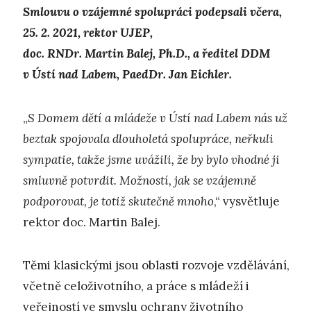
Smlouvu o vzájemné spolupráci podepsali včera,
25. 2. 2021, rektor UJEP,
doc. RNDr. Martin Balej, Ph.D., a ředitel DDM
v Ústí nad Labem, PaedDr. Jan Eichler.
„
S Domem dětí a mládeže v Ústí nad Labem nás už
beztak spojovala dlouholetá spolupráce, neřkuli
sympatie, takže jsme uvážili, že by bylo vhodné ji
smluvně potvrdit. Možností, jak se vzájemně
podporovat, je totiž skutečně mnoho
,“ vysvětluje
rektor doc. Martin Balej.
Těmi klasickými jsou oblasti rozvoje vzdělávání,
včetně celoživotního, a práce s mládeží i
veřejností ve smyslu ochrany životního