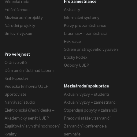
Vědecká rada
Pro zaměstnance
Ediční činnost
Aktuality
Mezinárodní projekty
Informační systémy
Národní projekty
Kurzy pro zaměstnance
Smluvní výzkum
Erasmus+ – zaměstnaci
Rekreace
Sdílení přístrojového vybavení
Pro veřejnost
Etický kodex
O Univerzitě
Odbory UJEP
Dům umění Ústí nad Labem
Knihkupectví
Vědecká knihovna UJEP
Mezinárodní spolupráce
Sportoviště
Aktuální výzvy – studenti
Nahrávací studio
Aktuální výzvy – zaměstnanci
Elektronická úřední deska –
Stipendijní pobyty v zahraničí
Akademický senát UJEP
Pracovní stáže v zahraničí
Zajišťování a vnitřní hodnocení
Zahraniční konference a
kvality
semináře