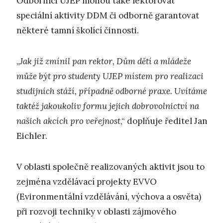
Odborníci UJEP mohou také lektorovat
speciální aktivity DDM či odborně garantovat
některé tamní školící činnosti.
„
Jak již zmínil pan rektor, Dům dětí a mládeže
může být pro studenty UJEP místem pro realizaci
studijních stáží, případně odborné praxe. Uvítáme
taktéž jakoukoliv formu jejich dobrovolnictví na
našich akcích pro veřejnost
,“ doplňuje ředitel Jan
Eichler.
V oblasti společně realizovaných aktivit jsou to
zejména vzdělávací projekty EVVO
(Evironmentální vzdělávání, výchova a osvěta)
při rozvoji techniky v oblasti zájmového