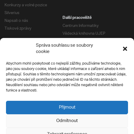
Konkurzy a volné pozice
Silverius
Další pracoviště
Napsali o nás
Centrum Informatiky
Tiskové zprávy
Vědecká knihovna UJEP
Správa kolejí a menz
Správa souhlasu se soubory
Univerzitní centrum podpory
Pro absolventy
cookie
Klub absolventů
Abychom mohli poskytovat co nejlepší zážitky, používáme technologie,
Silverius
jako jsou soubory cookie, které ukládají informace o zařízení a/nebo k nim
Pro uchazeče
přistupují. Souhlas s těmito technologiemi nám umožní zpracovávat údaje,
Přijímací řízení
jako je chování při prohlížení nebo jedinečné ID na těchto stránkách.
Neudělení souhlasu nebo jeho odvolání může negativně ovlivnit některé
E-prihlaska
Ochrana soukromí
funkce a vlastnosti.
Podmínky přijímacího řízení
Přípravné kurzy
Přijmout
Odmítnout
Všechna práva vyhrazena