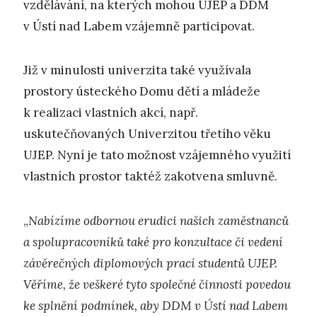
vzdělávání, na kterých mohou UJEP a DDM
v Ústí nad Labem vzájemně participovat.
Již v minulosti univerzita také využívala
prostory ústeckého Domu dětí a mládeže
k realizaci vlastních akcí, např.
uskutečňovaných Univerzitou třetího věku
UJEP. Nyní je tato možnost vzájemného využití
vlastních prostor taktéž zakotvena smluvně.
„
Nabízíme odbornou erudici našich
zaměstnanců
a spolupracovníků také pro konzultace či vedení
závěrečných diplomových prací studentů UJEP.
Věříme, že veškeré tyto společné činnosti povedou
ke splnění podmínek, aby DDM v Ústí nad Labem