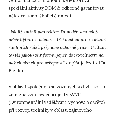
Odborníci UJEP mohou také lektorovat
speciální aktivity DDM či odborně garantovat
některé tamní školící činnosti.
„
Jak již zmínil pan rektor, Dům dětí a mládeže
může být pro studenty UJEP místem pro realizaci
studijních stáží, případně odborné praxe. Uvítáme
taktéž jakoukoliv formu jejich dobrovolnictví na
našich akcích pro veřejnost
,“ doplňuje ředitel Jan
Eichler.
V oblasti společně realizovaných aktivit jsou to
zejména vzdělávací projekty EVVO
(Evironmentální vzdělávání, výchova a osvěta)
při rozvoji techniky v oblasti zájmového