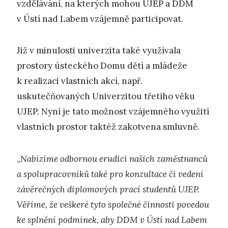
vzdělávání, na kterých mohou UJEP a DDM
v Ústí nad Labem vzájemně participovat.
Již v minulosti univerzita také využívala
prostory ústeckého Domu dětí a mládeže
k realizaci vlastních akcí, např.
uskutečňovaných Univerzitou třetího věku
UJEP. Nyní je tato možnost vzájemného využití
vlastních prostor taktéž zakotvena smluvně.
„
Nabízíme odbornou erudici našich
zaměstnanců
a spolupracovníků také pro konzultace či vedení
závěrečných diplomových prací studentů UJEP.
Věříme, že veškeré tyto společné činnosti povedou
ke splnění podmínek, aby DDM v Ústí nad Labem