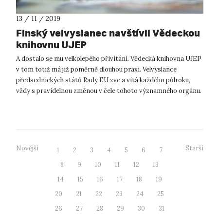
13 / 11 / 2019
Finský velvyslanec navštívil Vědeckou
knihovnu UJEP
A dostalo se mu velkolepého přivítání. Vědecká knihovna UJEP
v tom totiž má již poměrně dlouhou praxi. Velvyslance
předsednických států Rady EU zve a vítá každého půlroku,
vždy s pravidelnou změnou v čele tohoto významného orgánu.
Jeho excelence,...
Novější
Starší
1
2
3
4
5
6
7
8
9
10
11
12
13
14
15
16
17
18
19
20
21
22
23
24
25
26
27
28
29
30
31