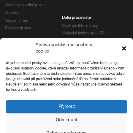
Konkurzy a volné pozice
Silverius
Další pracoviště
Napsali o nás
Centrum Informatiky
Tiskové zprávy
Vědecká knihovna UJEP
Správa kolejí a menz
Správa souhlasu se soubory
Univerzitní centrum podpory
Pro absolventy
cookie
Klub absolventů
Abychom mohli poskytovat co nejlepší zážitky, používáme technologie,
Silverius
jako jsou soubory cookie, které ukládají informace o zařízení a/nebo k nim
Pro uchazeče
přistupují. Souhlas s těmito technologiemi nám umožní zpracovávat údaje,
Přijímací řízení
jako je chování při prohlížení nebo jedinečné ID na těchto stránkách.
Neudělení souhlasu nebo jeho odvolání může negativně ovlivnit některé
E-prihlaska
Ochrana soukromí
funkce a vlastnosti.
Podmínky přijímacího řízení
Přípravné kurzy
Přijmout
Odmítnout
Všechna práva vyhrazena