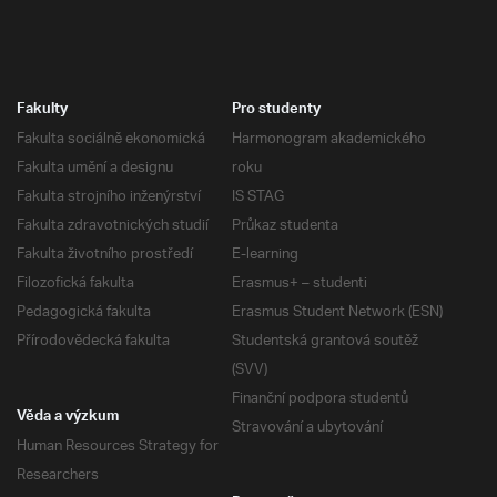
Fakulty
Pro studenty
Fakulta sociálně ekonomická
Harmonogram akademického
Fakulta umění a designu
roku
Fakulta strojního inženýrství
IS STAG
Fakulta zdravotnických studií
Průkaz studenta
Fakulta životního prostředí
E-learning
Filozofická fakulta
Erasmus+ – studenti
Pedagogická fakulta
Erasmus Student Network (ESN)
Přírodovědecká fakulta
Studentská grantová soutěž
(SVV)
Finanční podpora studentů
Věda a výzkum
Stravování a ubytování
Human Resources Strategy for
Researchers