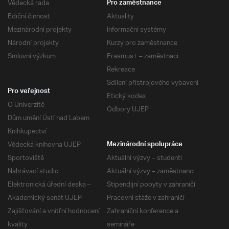
Vědecká rada
Pro zaměstnance
Ediční činnost
Aktuality
Mezinárodní projekty
Informační systémy
Národní projekty
Kurzy pro zaměstnance
Smluvní výzkum
Erasmus+ – zaměstnaci
Rekreace
Sdílení přístrojového vybavení
Pro veřejnost
Etický kodex
O Univerzitě
Odbory UJEP
Dům umění Ústí nad Labem
Knihkupectví
Vědecká knihovna UJEP
Mezinárodní spolupráce
Sportoviště
Aktuální výzvy – studenti
Nahrávací studio
Aktuální výzvy – zaměstnanci
Elektronická úřední deska –
Stipendijní pobyty v zahraničí
Akademický senát UJEP
Pracovní stáže v zahraničí
Zajišťování a vnitřní hodnocení
Zahraniční konference a
kvality
semináře