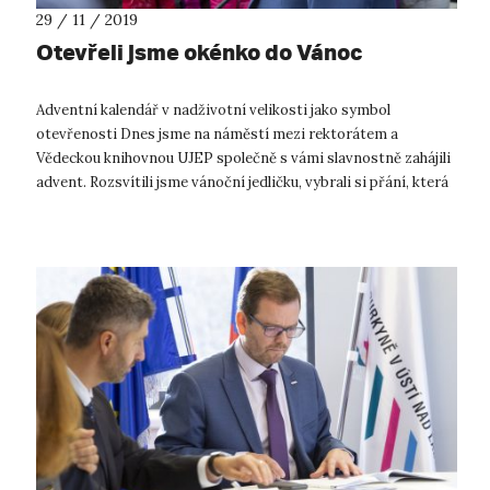
29 / 11 / 2019
Otevřeli jsme okénko do Vánoc
Adventní kalendář v nadživotní velikosti jako symbol
otevřenosti Dnes jsme na náměstí mezi rektorátem a
Vědeckou knihovnou UJEP společně s vámi slavnostně zahájili
advent. Rozsvítili jsme vánoční jedličku, vybrali si přání, která
splníme dětem z dětsk...