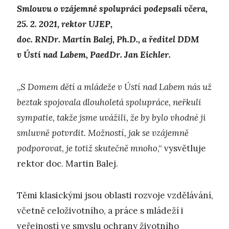
Smlouvu o vzájemné spolupráci podepsali včera,
25. 2. 2021, rektor UJEP,
doc. RNDr. Martin Balej, Ph.D., a ředitel DDM
v Ústí nad Labem, PaedDr. Jan Eichler.
„
S Domem dětí a mládeže v Ústí nad Labem nás už
beztak spojovala dlouholetá spolupráce, neřkuli
sympatie, takže jsme uvážili, že by bylo vhodné ji
smluvně potvrdit. Možností, jak se vzájemně
podporovat, je totiž skutečně mnoho
,“ vysvětluje
rektor doc. Martin Balej.
Těmi klasickými jsou oblasti rozvoje vzdělávání,
včetně celoživotního, a práce s mládeží i
veřejností ve smyslu ochrany životního