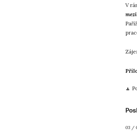
V rá
mezi
Paří
prac
Záje
Příl
P
Posl
03 / 