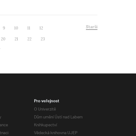
Starší
9
10
11
12
20
21
22
23
7
Pro veřejnost
O Univerzitě
y
Dům umění Ústí nad Labem
ance
Knihkupectví
tnaci
Vědecká knihovna UJEP