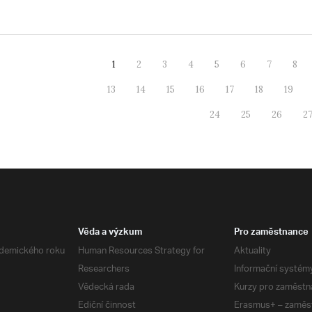
1
2
3
4
5
6
7
8
13
14
15
16
17
18
19
24
25
26
2
Věda a výzkum
Pro zaměstnance
demického roku
Human Resources Strategy for
Aktuality
Researchers
Informační systém
Vědecká rada
Kurzy pro zaměstn
Ediční činnost
Erasmus+ – zaměs