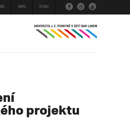
BD
IMIS
STAG
ení
ého projektu