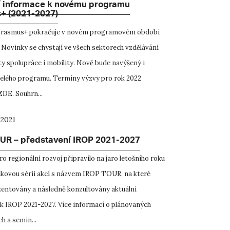
í informace k novému programu
+ (2021-2027)
rasmus+ pokračuje v novém programovém období
 Novinky se chystají ve všech sektorech vzdělávání
ty spolupráce i mobility. Nově bude navýšený i
elého programu. Termíny výzvy pro rok 2022
ZDE. Souhrn...
 2021
UR – představení IROP 2021-2027
o regionální rozvoj připravilo na jaro letošního roku
ikovou sérii akcí s názvem IROP TOUR, na které
entovány a následně konzultovány aktuální
k IROP 2021-2027. Více informací o plánovaných
h a semin...