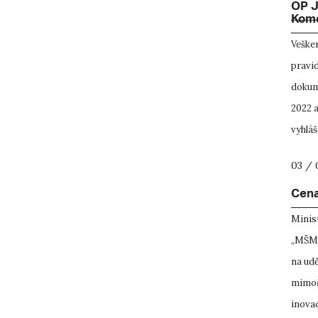
OP J
Kom
Veške
pravid
dokum
2022 
vyhláš
03 / 
Cen
Minist
„MŠMT“
na udě
mimoř
inovac