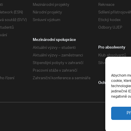
ti
Mezinárodní projekty
Rekreace
etwork (ESN)
Národní projekty
Sdílení přístrojov
vá soutěž (SVV)
Smluvní výzkum
Etický kodex
studentů
Odbory UJEP
vání
Mezinárodní spolupráce
Aktuální výzvy – studenti
Pro absolventy
Aktuální výzvy – zaměstnanci
Klub absolventů
Stipendijní pobyty v zahraničí
Silverius
Pracovní stáže v zahraničí
Abychom mohl
ho řízení
Zahraniční konference a semináře
cookie, kter
Ochrana soukrom
technologiem
jedinečné I
negativně ov
Př