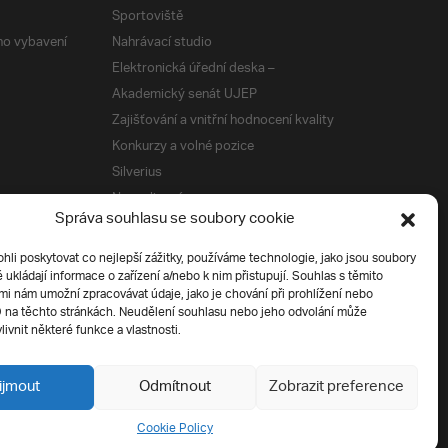
Sportoviště
ého vybavení
Nahrávací studio
Elektronická úřední deska –
Akademický senát UJEP
Zajišťování a vnitřní hodnocení kvality
Konkurzy a volné pozice
Silverius
Napsali o nás
Správa souhlasu se soubory cookie
Tiskové zprávy
i poskytovat co nejlepší zážitky, používáme technologie, jako jsou soubory
é ukládají informace o zařízení a/nebo k nim přistupují. Souhlas s těmito
í
i nám umožní zpracovávat údaje, jako je chování při prohlížení nebo
D na těchto stránkách. Neudělení souhlasu nebo jeho odvolání může
livnit některé funkce a vlastnosti.
ijmout
Odmítnout
Zobrazit preference
Cookie Policy