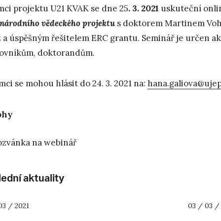
mci projektu U21 KVAK se dne 25
. 3. 2021
uskuteční onl
národního vědeckého projektu
s doktorem Martinem Voh
ž a úspěšným řešitelem ERC grantu. Seminář je určen
ovníkům, doktorandům.
mci se mohou hlásit do 24. 3. 2021 na:
hana.galiova@ujep
ohy
ozvánka na webinář
ední aktuality
03 / 2021
03 / 03 /