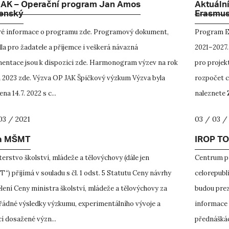
AK – Operační program Jan Amos
Aktuáln
enský
Erasmus
ré informace o programu zde. Programový dokument,
Program E
la pro žadatele a příjemce i veškerá návazná
2021–2027.
entace jsou k dispozici zde. Harmonogram výzev na rok
pro projek
a 2023 zde. Výzva OP JAK Špičkový výzkum Výzva byla
rozpočet c
ena 14.7. 2022 s c...
naleznete 
03 / 2021
03 / 03 /
a MŠMT
IROP TO
erstvo školství, mládeže a tělovýchovy (dále jen
Centrum pr
) přijímá v souladu s čl. 1 odst. 5 Statutu Ceny návrhy
celorepubl
lení Ceny ministra školství, mládeže a tělovýchovy za
budou prez
ádné výsledky výzkumu, experimentálního vývoje a
informace 
í dosažené význ...
přednáškác