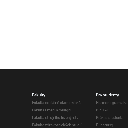
Fakulty
Pro studenty
Fakulta sociálně ekonomická
Harmonogram aka
Fakulta umění a designu
IS STAG
Fakulta strojního inženýrství
Průkaz studenta
Fakulta zdravotnických studií
E-learning