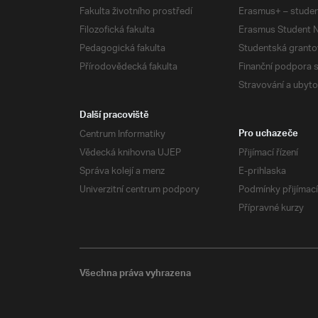
Fakulta životního prostředí
Erasmus+ – studen
Filozofická fakulta
Erasmus Student N
Pedagogická fakulta
Studentská granto
Přírodovědecká fakulta
Finanční podpora 
Stravování a ubyto
Další pracoviště
Centrum Informatiky
Pro uchazeče
Vědecká knihovna UJEP
Přijímací řízení
Správa kolejí a menz
E-prihlaska
Univerzitní centrum podpory
Podmínky přijímací
Přípravné kurzy
Všechna práva vyhrazena