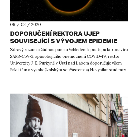
06 / 03 / 2020
DOPORUČENÍ REKTORA UJEP
SOUVISEJÍCÍ S VÝVOJEM EPIDEMIE
KORONAVIRU
Zdravý rozum a žádnou paniku Vzhledem k postupu koronaviru
SARS-CoV-2, způsobujícího onemocnění COVID-19, rektor
Univerzity J. E. Purkyně v Ústí nad Labem doporučuje všem:
Fakultám a vysokoškolským součástem: a) Nevysílat studenty
na studijní pobyty...