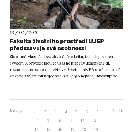
18 / 02 / 2020
Fakulta životního prostředí UJEP
představuje své osobnosti
Skromně, vkusně a bez zbytečného křiku, tak, jak je u nich
zvykem. A protože jsou to úžasné příběhy úžasných lidí,
rozhodli jsme se to do světa vykřičet za ně. Přestože se totiž
ve vědě a výzkumu nejjednodušeji (ergo nejvíce) investuje do
vybavení, ...
Novější
Starší
1
2
3
4
5
6
7
8
9
10
11
12
13
14
15
16
17
18
19