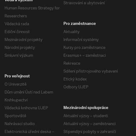
Věda a výzkum
Stravování a ubytování
Human Resources Strategy for
Researchers
Vědecká rada
Pro zaměstnance
Ediční činnost
Aktuality
Mezinárodní projekty
Informační systémy
Národní projekty
Kurzy pro zaměstnance
Smluvní výzkum
Erasmus+ – zaměstnaci
Rekreace
Sdílení přístrojového vybavení
Pro veřejnost
Etický kodex
O Univerzitě
Odbory UJEP
Dům umění Ústí nad Labem
Knihkupectví
Vědecká knihovna UJEP
Mezinárodní spolupráce
Sportoviště
Aktuální výzvy – studenti
Nahrávací studio
Aktuální výzvy – zaměstnanci
Elektronická úřední deska –
Stipendijní pobyty v zahraničí