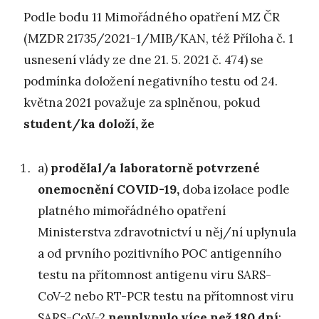
Podle bodu 11 Mimořádného opatření MZ ČR
(MZDR 21735/2021-1/MIB/KAN, též Příloha č. 1
usnesení vlády ze dne 21. 5. 2021 č. 474) se
podmínka doložení negativního testu od 24.
května 2021 považuje za splněnou, pokud
student/ka doloží, že
a)
prodělal/a laboratorně potvrzené
onemocnění
COVID-19,
doba izolace podle
platného mimořádného opatření
Ministerstva zdravotnictví u něj/ní uplynula
a od prvního pozitivního POC antigenního
testu na přítomnost antigenu viru SARS-
CoV-2 nebo RT-PCR testu na přítomnost viru
SARS-CoV-2
neuplynulo více než 180 dní
;