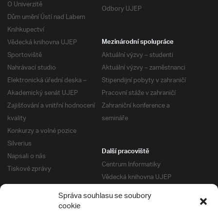
O Univerzitě
Odbory UJEP
Dům umění Ústí nad Labem
Knihkupectví
Vědecká knihovna UJEP
Mezinárodní spolupráce
Sportoviště
Aktuální výzvy – studenti
Nahrávací studio
Aktuální výzvy – zaměstnanci
Elektronická úřední deska –
Stipendijní pobyty v zahraničí
Akademický senát UJEP
Pracovní stáže v zahraničí
Zajišťování a vnitřní hodnocení
Zahraniční konference a
kvality
semináře
Konkurzy a volné pozice
Silverius
Další pracoviště
Napsali o nás
Centrum Informatiky
Tiskové zprávy
Vědecká knihovna UJEP
Správa kolejí a menz
Správa souhlasu se soubory
Univerzitní centrum podpory
Pro absolventy
cookie
Klub absolventů