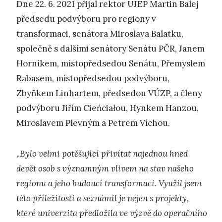
Dne 22. 6. 2021 přijal rektor UJEP Martin Balej
předsedu podvýboru pro regiony v
transformaci, senátora Miroslava Balatku,
společně s dalšími senátory Senátu PČR, Janem
Horníkem, místopředsedou Senátu, Přemyslem
Rabasem, místopředsedou podvýboru,
Zbyňkem Linhartem, předsedou VÚZP, a členy
podvýboru Jiřím Cieńciałou, Hynkem Hanzou,
Miroslavem Plevným a Petrem Víchou.
„
Bylo velmi potěšující přivítat najednou hned
devět osob s významným vlivem na stav našeho
regionu a jeho budoucí transformaci. Využil jsem
této příležitosti a seznámil je nejen s projekty,
které univerzita předložila ve výzvě do operačního