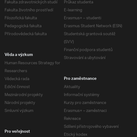
Fakulta zdravotnických studií
Průkaz studenta
Fakulta životního prostředí
E-learning
Filozofická fakulta
Erasmus+ – studenti
Pedagogická fakulta
Erasmus Student Network (ESN)
Přírodovědecká fakulta
Studentská grantová soutěž
(SVV)
Finanční podpora studentů
Věda a výzkum
Stravování a ubytování
Human Resources Strategy for
Researchers
Vědecká rada
Pro zaměstnance
Ediční činnost
Aktuality
Mezinárodní projekty
Informační systémy
Národní projekty
Kurzy pro zaměstnance
Smluvní výzkum
Erasmus+ – zaměstnaci
Rekreace
Sdílení přístrojového vybavení
Pro veřejnost
Etický kodex