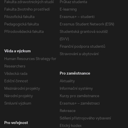
Fakulta zdravotnických studií
Průkaz studenta
Fakulta životního prostředí
E-learning
Filozofická fakulta
Erasmus+ – studenti
Pedagogická fakulta
Erasmus Student Network (ESN)
Přírodovědecká fakulta
Studentská grantová soutěž
(SVV)
Finanční podpora studentů
Věda a výzkum
Stravování a ubytování
Human Resources Strategy for
Researchers
Vědecká rada
Pro zaměstnance
Ediční činnost
Aktuality
Mezinárodní projekty
Informační systémy
Národní projekty
Kurzy pro zaměstnance
Smluvní výzkum
Erasmus+ – zaměstnaci
Rekreace
Sdílení přístrojového vybavení
Pro veřejnost
Etický kodex