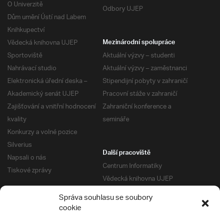
O Univerzitě
Odbory UJEP
Dům umění Ústí nad Labem
Knihkupectví
Vědecká knihovna UJEP
Mezinárodní spolupráce
Sportoviště
Aktuální výzvy – studenti
Nahrávací studio
Aktuální výzvy – zaměstnanci
Elektronická úřední deska –
Stipendijní pobyty v zahraničí
Akademický senát UJEP
Pracovní stáže v zahraničí
Zajišťování a vnitřní hodnocení
Zahraniční konference a
kvality
semináře
Konkurzy a volné pozice
Silverius
Další pracoviště
Napsali o nás
Centrum Informatiky
Tiskové zprávy
Vědecká knihovna UJEP
Správa kolejí a menz
Správa souhlasu se soubory
Univerzitní centrum podpory
Pro absolventy
cookie
Klub absolventů