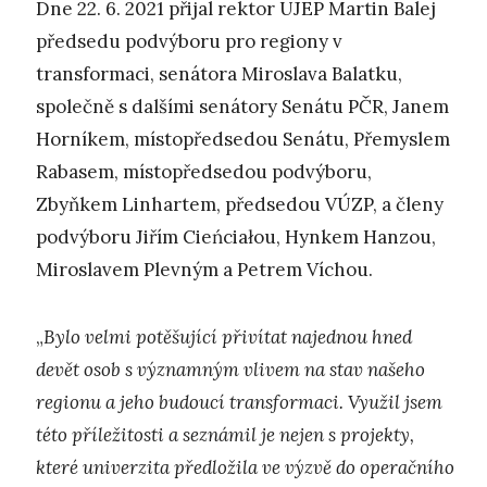
Dne 22. 6. 2021 přijal rektor UJEP Martin Balej
předsedu podvýboru pro regiony v
transformaci, senátora Miroslava Balatku,
společně s dalšími senátory Senátu PČR, Janem
Horníkem, místopředsedou Senátu, Přemyslem
Rabasem, místopředsedou podvýboru,
Zbyňkem Linhartem, předsedou VÚZP, a členy
podvýboru Jiřím Cieńciałou, Hynkem Hanzou,
Miroslavem Plevným a Petrem Víchou.
„
Bylo velmi potěšující přivítat najednou hned
devět osob s významným vlivem na stav našeho
regionu a jeho budoucí transformaci. Využil jsem
této příležitosti a seznámil je nejen s projekty,
které univerzita předložila ve výzvě do operačního