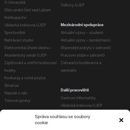
O Univerzitě
Odbory UJEP
Dům umění Ústí nad Labem
Knihkupectví
Vědecká knihovna UJEP
Mezinárodní spolupráce
Sportoviště
Aktuální výzvy – studenti
Nahrávací studio
Aktuální výzvy – zaměstnanci
Elektronická úřední deska –
Stipendijní pobyty v zahraničí
Akademický senát UJEP
Pracovní stáže v zahraničí
Zajišťování a vnitřní hodnocení
Zahraniční konference a
kvality
semináře
Konkurzy a volné pozice
Silverius
Další pracoviště
Napsali o nás
Centrum Informatiky
Tiskové zprávy
Vědecká knihovna UJEP
Správa kolejí a menz
Správa souhlasu se soubory
Univerzitní centrum podpory
Pro absolventy
cookie
Klub absolventů