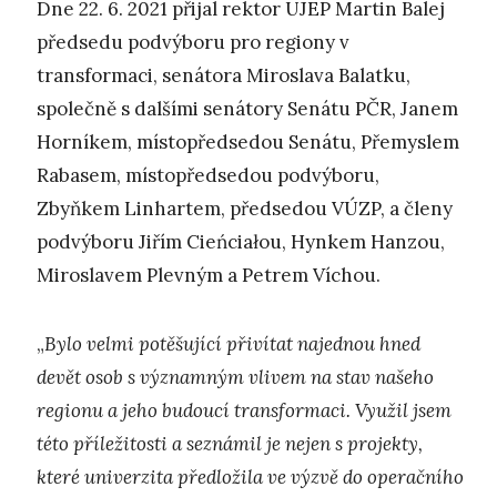
Dne 22. 6. 2021 přijal rektor UJEP Martin Balej
předsedu podvýboru pro regiony v
transformaci, senátora Miroslava Balatku,
společně s dalšími senátory Senátu PČR, Janem
Horníkem, místopředsedou Senátu, Přemyslem
Rabasem, místopředsedou podvýboru,
Zbyňkem Linhartem, předsedou VÚZP, a členy
podvýboru Jiřím Cieńciałou, Hynkem Hanzou,
Miroslavem Plevným a Petrem Víchou.
„
Bylo velmi potěšující přivítat najednou hned
devět osob s významným vlivem na stav našeho
regionu a jeho budoucí transformaci. Využil jsem
této příležitosti a seznámil je nejen s projekty,
které univerzita předložila ve výzvě do operačního