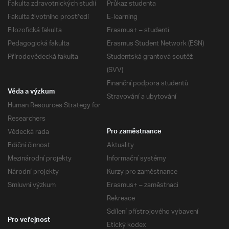
Fakulta zdravotnických studií
Průkaz studenta
Fakulta životního prostředí
E-learning
Filozofická fakulta
Erasmus+ – studenti
Pedagogická fakulta
Erasmus Student Network (ESN)
Přírodovědecká fakulta
Studentská grantová soutěž
(SVV)
Finanční podpora studentů
Věda a výzkum
Stravování a ubytování
Human Resources Strategy for
Researchers
Vědecká rada
Pro zaměstnance
Ediční činnost
Aktuality
Mezinárodní projekty
Informační systémy
Národní projekty
Kurzy pro zaměstnance
Smluvní výzkum
Erasmus+ – zaměstnaci
Rekreace
Sdílení přístrojového vybavení
Pro veřejnost
Etický kodex