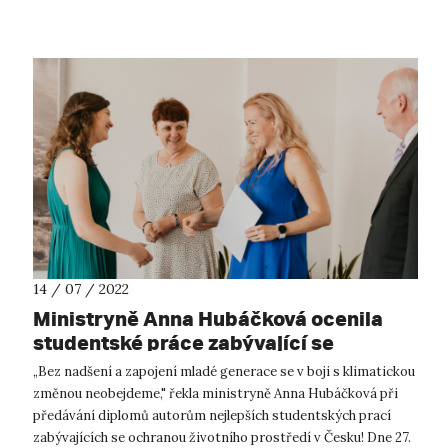
tábora ve Svatavě, nacis...
14 / 07 / 2022
Ministryně Anna Hubáčková ocenila
studentské práce zabývající se
ochranou životního prostředí
„Bez nadšení a zapojení mladé generace se v boji s klimatickou
změnou neobejdeme," řekla ministryně Anna Hubáčková při
předávání diplomů autorům nejlepších studentských prací
zabývajících se ochranou životního prostředí v Česku! Dne 27.