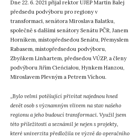
Dne 22. 6. 2021 přijal rektor UJEP Martin Balej
předsedu podvýboru pro regiony v
transformaci, senátora Miroslava Balatku,
společně s dalšími senátory Senátu PČR, Janem
Horníkem, místopředsedou Senátu, Přemyslem
Rabasem, místopředsedou podvýboru,
Zbyňkem Linhartem, předsedou VÚZP, a členy
podvýboru Jiřím Cieńciałou, Hynkem Hanzou,
Miroslavem Plevným a Petrem Víchou.
„
Bylo velmi potěšující přivítat najednou hned
devět osob s významným vlivem na stav našeho
regionu a jeho budoucí transformaci. Využil jsem
této příležitosti a seznámil je nejen s projekty,
které univerzita předložila ve výzvě do operačního