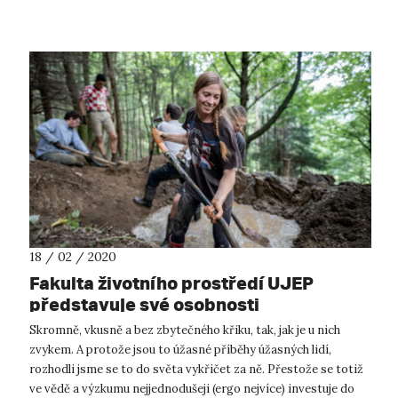
zahraničních věci a Minis...
18 / 02 / 2020
Fakulta životního prostředí UJEP
představuje své osobnosti
Skromně, vkusně a bez zbytečného křiku, tak, jak je u nich
zvykem. A protože jsou to úžasné příběhy úžasných lidí,
rozhodli jsme se to do světa vykřičet za ně. Přestože se totiž
ve vědě a výzkumu nejjednodušeji (ergo nejvíce) investuje do