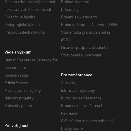
Fakulta zdravotnických studií
Průkaz studenta
Fakulta životního prostředí
E-learning
Filozofická fakulta
Erasmus+ – studenti
Pedagogická fakulta
Erasmus Student Network (ESN)
Přírodovědecká fakulta
Studentská grantová soutěž
(SVV)
Finanční podpora studentů
Věda a výzkum
Stravování a ubytování
Human Resources Strategy for
Researchers
Vědecká rada
Pro zaměstnance
Ediční činnost
Aktuality
Mezinárodní projekty
Informační systémy
Národní projekty
Kurzy pro zaměstnance
Smluvní výzkum
Erasmus+ – zaměstnaci
Rekreace
Sdílení přístrojového vybavení
Pro veřejnost
Etický kodex