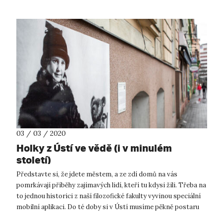
03 / 03 / 2020
Holky z Ústí ve vědě (i v minulém
století)
Představte si, že jdete městem, a ze zdí domů na vás
pomrkávají příběhy zajímavých lidí, kteří tu kdysi žili. Třeba na
to jednou historici z naší filozofické fakulty vyvinou speciální
mobilní aplikaci. Do té doby si v Ústí musíme pěkně postaru
vystačit...