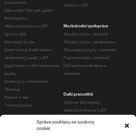
O Univerzitě
Odbory UJEP
Dům umění Ústí nad Labem
Knihkupectví
Vědecká knihovna UJEP
Mezinárodní spolupráce
Sportoviště
Aktuální výzvy – studenti
Nahrávací studio
Aktuální výzvy – zaměstnanci
Elektronická úřední deska –
Stipendijní pobyty v zahraničí
Akademický senát UJEP
Pracovní stáže v zahraničí
Zajišťování a vnitřní hodnocení
Zahraniční konference a
kvality
semináře
Konkurzy a volné pozice
Silverius
Další pracoviště
Napsali o nás
Centrum Informatiky
Tiskové zprávy
Vědecká knihovna UJEP
Správa kolejí a menz
Správa souhlasu se soubory
Univerzitní centrum podpory
Pro absolventy
cookie
Klub absolventů