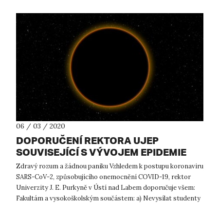
06 / 03 / 2020
DOPORUČENÍ REKTORA UJEP
SOUVISEJÍCÍ S VÝVOJEM EPIDEMIE
KORONAVIRU
Zdravý rozum a žádnou paniku Vzhledem k postupu koronaviru
SARS-CoV-2, způsobujícího onemocnění COVID-19, rektor
Univerzity J. E. Purkyně v Ústí nad Labem doporučuje všem:
Fakultám a vysokoškolským součástem: a) Nevysílat studenty
na studijní pobyty...