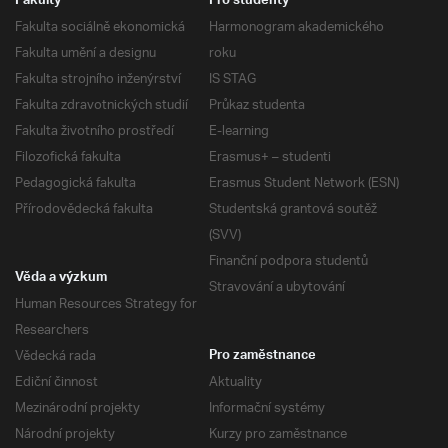
Fakulty
Pro studenty
Fakulta sociálně ekonomická
Harmonogram akademického
Fakulta umění a designu
roku
Fakulta strojního inženýrství
IS STAG
Fakulta zdravotnických studií
Průkaz studenta
Fakulta životního prostředí
E-learning
Filozofická fakulta
Erasmus+ – studenti
Pedagogická fakulta
Erasmus Student Network (ESN)
Přírodovědecká fakulta
Studentská grantová soutěž
(SVV)
Finanční podpora studentů
Věda a výzkum
Stravování a ubytování
Human Resources Strategy for
Researchers
Vědecká rada
Pro zaměstnance
Ediční činnost
Aktuality
Mezinárodní projekty
Informační systémy
Národní projekty
Kurzy pro zaměstnance