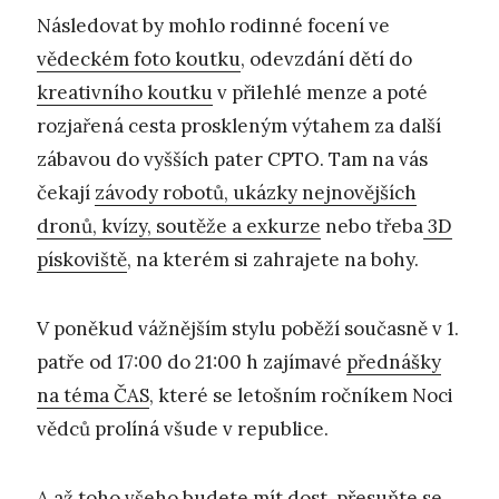
Následovat by mohlo rodinné focení ve
vědeckém foto koutku
, odevzdání dětí do
kreativního koutku
v přilehlé menze a poté
rozjařená cesta proskleným výtahem za další
zábavou do vyšších pater CPTO. Tam na vás
čekají
závody robotů, ukázky nejnovějších
dronů, kvízy, soutěže a exkurze
nebo třeba
3D
pískoviště
, na kterém si zahrajete na bohy.
V poněkud vážnějším stylu poběží současně v 1.
patře od 17:00 do 21:00 h zajímavé
přednášky
na téma ČAS
, které se letošním ročníkem Noci
vědců prolíná všude v republice.
A až toho všeho budete mít dost, přesuňte se