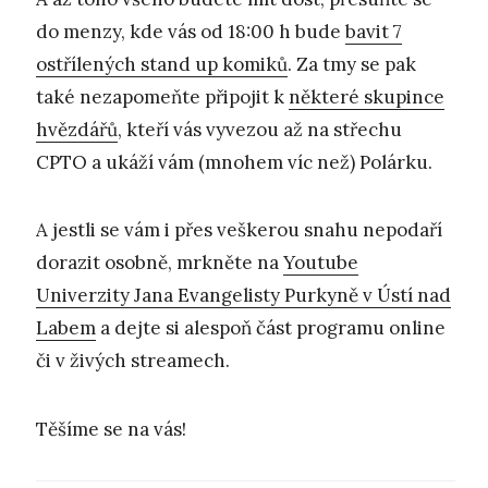
do menzy, kde vás od 18:00 h bude
bavit 7
ostřílených stand up komiků
. Za tmy se pak
také nezapomeňte připojit k
některé skupince
hvězdářů
, kteří vás vyvezou až na střechu
CPTO a ukáží vám (mnohem víc než) Polárku.
A jestli se vám i přes veškerou snahu nepodaří
dorazit osobně, mrkněte na
Youtube
Univerzity Jana Evangelisty Purkyně v Ústí nad
Labem
a dejte si alespoň část programu online
či v živých streamech.
Těšíme se na vás!