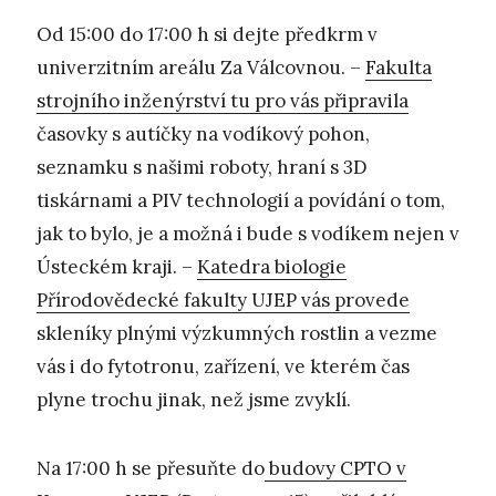
Od 15:00 do 17:00 h si dejte předkrm v
univerzitním areálu Za Válcovnou. –
Fakulta
strojního inženýrství tu pro vás připravila
časovky s autíčky na vodíkový pohon,
seznamku s našimi roboty, hraní s 3D
tiskárnami a PIV technologií a povídání o tom,
jak to bylo, je a možná i bude s vodíkem nejen v
Ústeckém kraji. –
Katedra biologie
Přírodovědecké fakulty UJEP vás provede
skleníky plnými výzkumných rostlin a vezme
vás i do fytotronu, zařízení, ve kterém čas
plyne trochu jinak, než jsme zvyklí.
Na 17:00 h se přesuňte do
budovy CPTO v