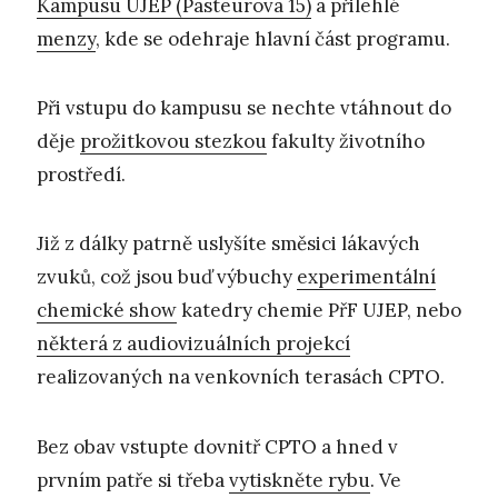
Kampusu UJEP (Pasteurova 15)
a přilehlé
menzy
, kde se odehraje hlavní část programu.
Při vstupu do kampusu se nechte vtáhnout do
děje
prožitkovou stezkou
fakulty životního
prostředí.
Již z dálky patrně uslyšíte směsici lákavých
zvuků, což jsou buď výbuchy
experimentální
chemické show
katedry chemie PřF UJEP, nebo
některá z audiovizuálních projekcí
realizovaných na venkovních terasách CPTO.
Bez obav vstupte dovnitř CPTO a hned v
prvním patře si třeba
vytiskněte rybu
. Ve