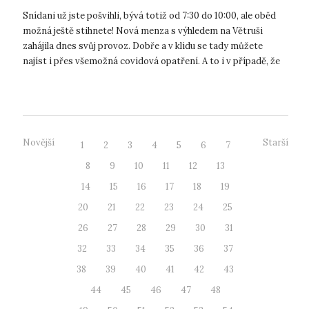
Snídani už jste pošvihli, bývá totiž od 7:30 do 10:00, ale oběd
možná ještě stihnete! Nová menza s výhledem na Větruši
zahájila dnes svůj provoz. Dobře a v klidu se tady můžete
najíst i přes všemožná covidová opatření. A to i v případě, že
na UJEP n...
Novější
Starší
1
2
3
4
5
6
7
8
9
10
11
12
13
14
15
16
17
18
19
20
21
22
23
24
25
26
27
28
29
30
31
32
33
34
35
36
37
38
39
40
41
42
43
44
45
46
47
48