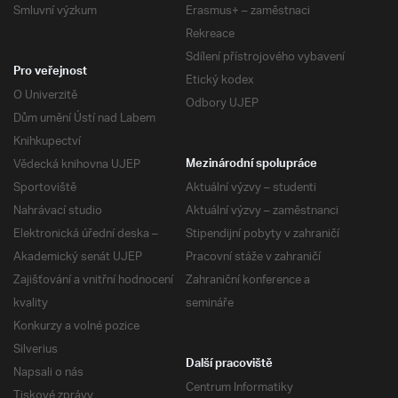
Smluvní výzkum
Erasmus+ – zaměstnaci
Rekreace
Sdílení přístrojového vybavení
Pro veřejnost
Etický kodex
O Univerzitě
Odbory UJEP
Dům umění Ústí nad Labem
Knihkupectví
Vědecká knihovna UJEP
Mezinárodní spolupráce
Sportoviště
Aktuální výzvy – studenti
Nahrávací studio
Aktuální výzvy – zaměstnanci
Elektronická úřední deska –
Stipendijní pobyty v zahraničí
Akademický senát UJEP
Pracovní stáže v zahraničí
Zajišťování a vnitřní hodnocení
Zahraniční konference a
kvality
semináře
Konkurzy a volné pozice
Silverius
Další pracoviště
Napsali o nás
Centrum Informatiky
Tiskové zprávy