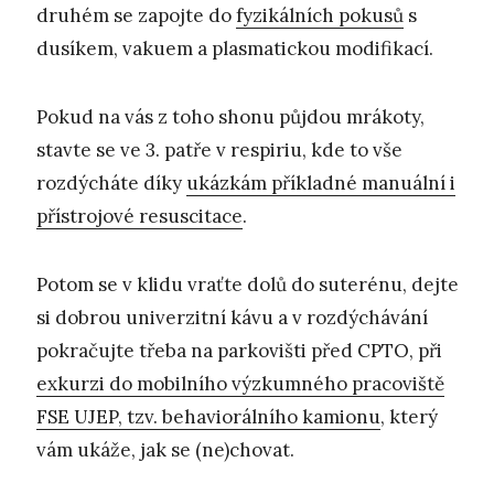
druhém se zapojte do
fyzikálních pokusů
s
dusíkem, vakuem a plasmatickou modifikací.
Pokud na vás z toho shonu půjdou mrákoty,
stavte se ve 3. patře v respiriu, kde to vše
rozdýcháte díky
ukázkám příkladné manuální i
přístrojové resuscitace
.
Potom se v klidu vraťte dolů do suterénu, dejte
si dobrou univerzitní kávu a v rozdýchávání
pokračujte třeba na parkovišti před CPTO, při
exkurzi do mobilního výzkumného pracoviště
FSE UJEP, tzv. behaviorálního kamionu
, který
vám ukáže, jak se (ne)chovat.