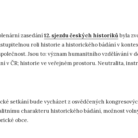
plenární zasedání
12. sjezdu českých historiků
byla zv
stupitelnou roli historie a historického bádání v kont
společnost. Jsou to: význam humanitního vzdělávání v děj
ní v ČR; historie ve veřejném prostoru. Neutralita, inst
cké setkání bude vycházet z osvědčených kongresových
alitnímu charakteru historického bádání, možnost volný
orické obce.