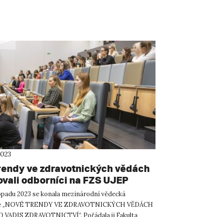
2023
rendy ve zdravotnických vědách
ovali odborníci na FZS UJEP
topadu 2023 se konala mezinárodní vědecká
ce „NOVÉ TRENDY VE ZDRAVOTNICKÝCH VĚDÁCH
 VADIS ZDRAVOTNICTVÍ“. Pořádala ji Fakulta