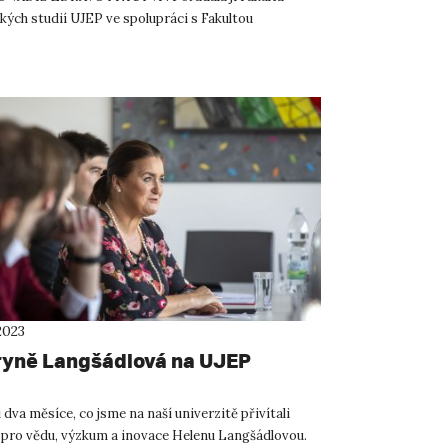
kých studií UJEP ve spolupráci s Fakultou
kych odborov Prešovskej univerzity v...
2023
ryně Langšádlová na UJEP
 dva měsíce, co jsme na naší univerzitě přivítali
 pro vědu, výzkum a inovace Helenu Langšádlovou.