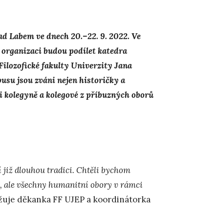
nad Labem ve dnech 20.–22. 9. 2022.
Ve
 organizaci budou podílet katedra
Filozofické fakulty Univerzity Jana
su jsou zváni nejen historičky a
 i kolegyně a kolegové z příbuzných oborů
 již dlouhou tradici. Chtěli bychom
ké, ale všechny humanitní obory v rámci
ižuje děkanka FF UJEP a koordinátorka