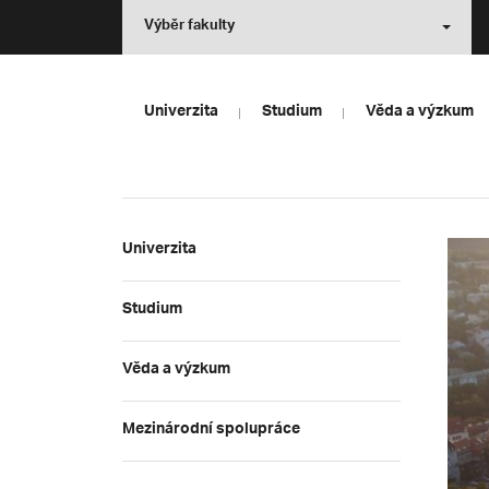
Výběr fakulty
Univerzita
Studium
Věda a výzkum
Univerzita
Studium
Věda a výzkum
Mezinárodní spolupráce