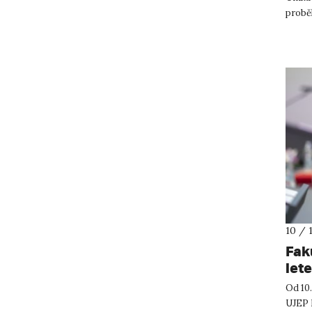
probě
stalo 
10 / 
Fak
let
Od 10.
UJEP 