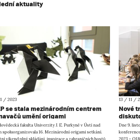
lední aktuality
11 / 2023
13 / 11 / 
P se stala mezinárodním centrem
Nové t
navačů umění origami
diskut
ovědecká fakulta Univerzity J. E. Purkyně v Ústí nad
Dne 9. lis
 spoluorganizovala 16. Mezinárodní origami setkání.
konferen
ní víkend plný skládání, inspirace a zahraničních hostů
2023 – QUO