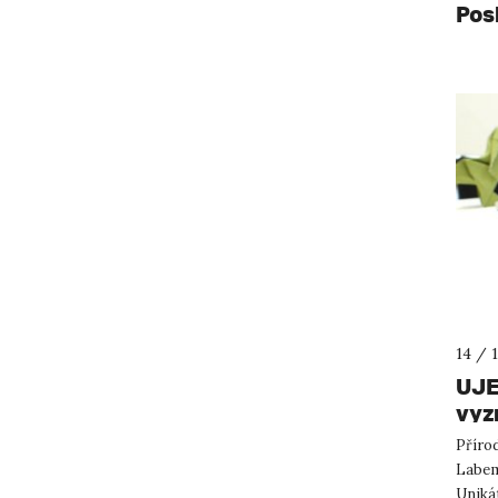
Pos
14 / 
UJE
vyz
Přírod
Labem
Unikát