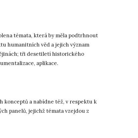
olena témata, která by měla podtrhnout
extu humanitních věd a jejich význam
inách; tři desetiletí historického
rumentalizace, aplikace.
 konceptů a nabídne též, v respektu k
ch panelů, jejichž témata vzejdou z