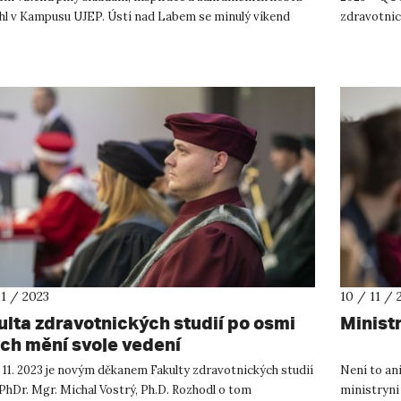
hl v Kampusu UJEP. Ústí nad Labem se minulý víkend
zdravotnic
centrem ...
zdravotníc
11 / 2023
10 / 11 / 
ulta zdravotnických studií po osmi
Minist
ech mění svoje vedení
 11. 2023 je novým děkanem Fakulty zdravotnických studií
Není to ani
PhDr. Mgr. Michal Vostrý, Ph.D. Rozhodl o tom
ministryni