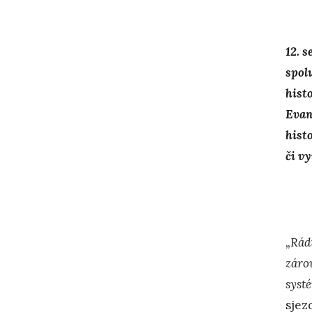
12. 
spol
hist
Evan
hist
či vy
„Rád
záro
syst
sjez