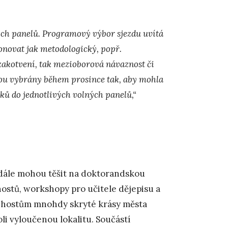
ých panelů. Programový výbor sjezdu uvítá
onovat jak metodologický, popř.
zakotvení, tak mezioborová návaznost či
ou vybrány během prosince tak, aby mohla
vků do jednotlivých volných panelů,“
i dále mohou těšit na doktorandskou
hostů, workshopy pro učitele dějepisu a
 hostům mnohdy skryté krásy města
li vyloučenou lokalitu. Součástí