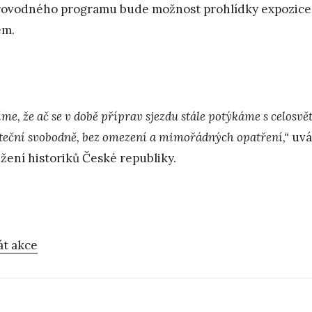
ovodného programu bude možnost prohlídky expozice 
em.
me, že ač se v době příprav sjezdu stále potýkáme s celosvě
teční svobodně, bez omezení a mimořádných opatření,“
uvád
žení historiků České republiky.
át akce