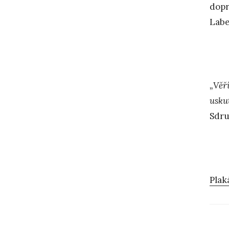
dopr
Lab
„Věří
usku
Sdru
Plak