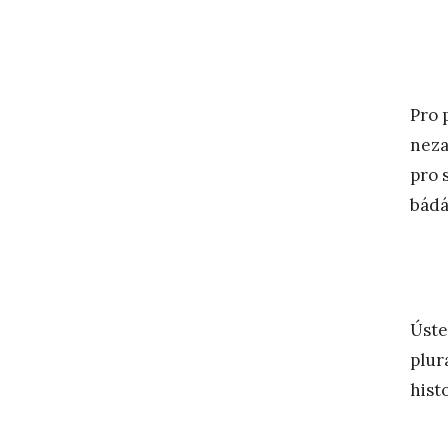
Pro 
neza
pro 
bádá
Úste
plur
hist