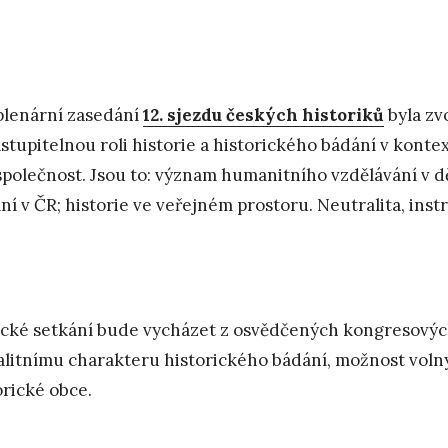
plenární zasedání
12. sjezdu českých historiků
byla zv
stupitelnou roli historie a historického bádání v kont
společnost. Jsou to: význam humanitního vzdělávání v děj
ní v ČR; historie ve veřejném prostoru. Neutralita, inst
cké setkání bude vycházet z osvědčených kongresových
alitnímu charakteru historického bádání, možnost volný
orické obce.