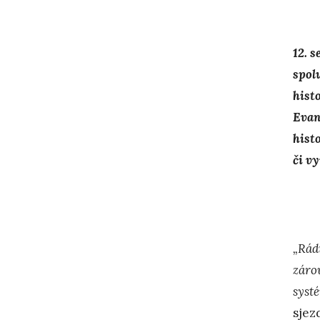
12. 
spol
hist
Evan
hist
či vy
„Rád
záro
syst
sjez