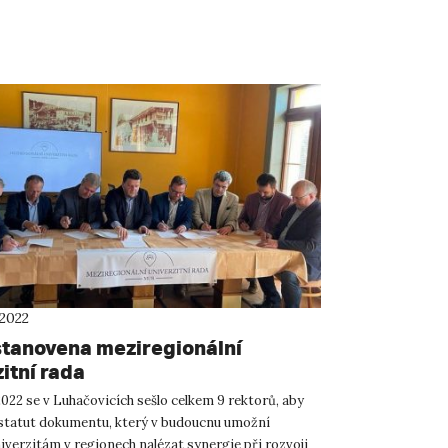
 2022
stanovena meziregionální
itní rada
2022 se v Luhačovicích sešlo celkem 9 rektorů, aby
 statut dokumentu, který v budoucnu umožní
iverzitám v regionech nalézat synergie při rozvoji