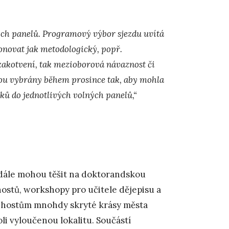
ých panelů. Programový výbor sjezdu uvítá
onovat jak metodologický, popř.
zakotvení, tak mezioborová návaznost či
ou vybrány během prosince tak, aby mohla
vků do jednotlivých volných panelů,“
i dále mohou těšit na doktorandskou
hostů, workshopy pro učitele dějepisu a
 hostům mnohdy skryté krásy města
li vyloučenou lokalitu. Součástí