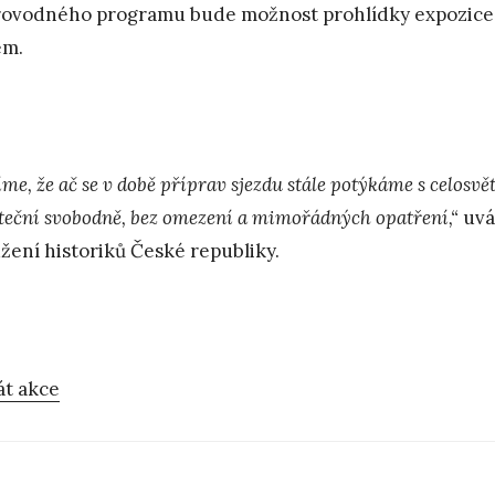
ovodného programu bude možnost prohlídky expozice 
em.
me, že ač se v době příprav sjezdu stále potýkáme s celosvě
teční svobodně, bez omezení a mimořádných opatření,“
uvád
žení historiků České republiky.
át akce