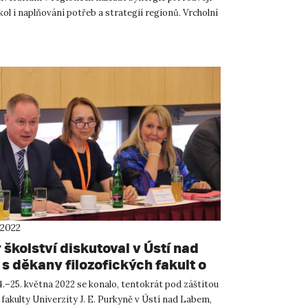
ol i naplňování potřeb a strategií regionů. Vrcholní
 2022
 školství diskutoval v Ústí nad
s děkany filozofických fakult o
nci humanitních oborů a jejich
.–25. května 2022 se konalo, tentokrát pod záštitou
ování
 fakulty Univerzity J. E. Purkyně v Ústí nad Labem,