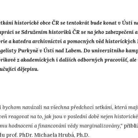
setkání historické obce ČR se tentokrát bude konat v Ústí 
upráci se Sdružením historiků ČR se na jeho zabezpečení a
orie a katedra archivnictví a pomocných věd historických 
gelisty Purkyně v Ústí nad Labem. Do univerzitního kampu
orikové z akademických i dalších odborných pracovišť, ale
učující dějepisu.
i bychom navázali na všechna předchozí setkání, která mají
veň reagovat na to, jak jsou v poslední době nejen historic
ému hodnocení a financování vědy marginalizovány,“
přibl
du prof. PhDr. Michaela Hrubá, Ph.D.