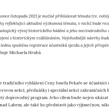
konce listopadu 2021 je možné přihlašovat témata tzv. voln
hy reflektující aktuální výzkumná témata, v nichž bude rez
nologický vývoj historického bádání a jeho mezinárodního 
ojení s historickým vzděláváním. Nejvhodnější návrhy bud
 lednu spuštěna registrace účastníků sjezdu a jejich příspě
ňuje Michaela Hrubá.
e tradičního vyhlášení Ceny Josefa Pekaře se účastníc
erovou sekci, přednášky i speciální sekci zahraničních 
tý doprovodný program. Jeho cílem bude nejen ukázat
 nad Labem, ale také ho představit jako výjimečnou, niko