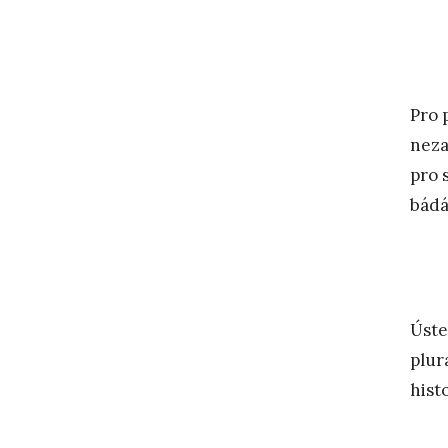
Pro 
neza
pro 
bádá
Úste
plur
hist