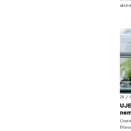
aktivn
vzdělá
26 / 
UJE
nem
Centr
Příro