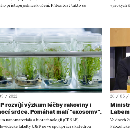
ího přístupu jedince k učení. Příležitost takto se
vysokých šk
vat je navíc ...
zástupci,...
05 / 2022
26 / 05 /
P rozvíjí výzkum léčby rakoviny i
Ministr
ocí srdce. Pomáhat mají “exosomy”.
Labem 
releva
um nanomateriálů a biotechnologií (CENAB)
Ve dnech 24
financ
dovědecké fakulty UJEP se ve spolupráci s katedrou
Filozofické