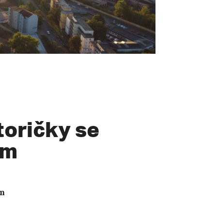
toričky se
em
em