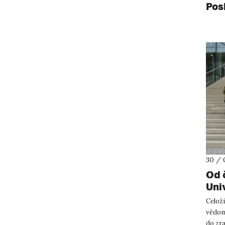
Pos
30 / 
Od 
Uni
Celoži
vědom
do zr