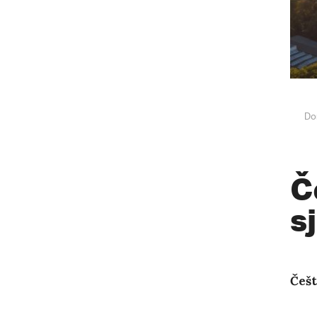
Do
Č
s
Češt