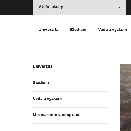
Výběr fakulty
Univerzita
Studium
Věda a výzkum
Univerzita
Studium
Věda a výzkum
Mezinárodní spolupráce