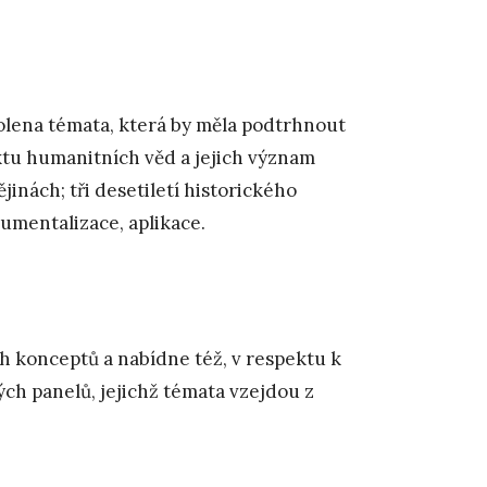
olena témata, která by měla podtrhnout
extu humanitních věd a jejich význam
inách; tři desetiletí historického
rumentalizace, aplikace.
 konceptů a nabídne též, v respektu k
ch panelů, jejichž témata vzejdou z