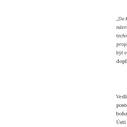
„Do 
návr
tech
prop
být v
dopl
Vedl
post
boha
Ústí