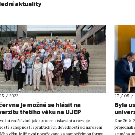
lední aktuality
05 / 2022
27 / 05 /
června je možné se hlásit na
Byla u
verzitu třetího věku na UJEP
univerz
votní vzdělávání, jako proces získávání a rozvoje
Dne 26. 5. 
ostí, schopností i praktických dovedností od narození
projednali
alého věku, je již nyní považováno za samozřejmou formu
zejména un