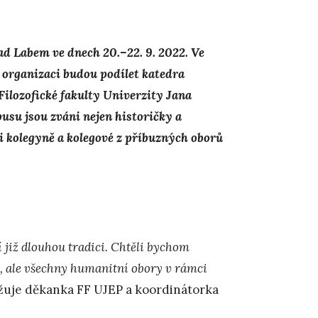
nad Labem ve dnech 20.–22. 9. 2022.
Ve
 organizaci budou podílet katedra
Filozofické fakulty Univerzity Jana
su jsou zváni nejen historičky a
 i kolegyně a kolegové z příbuzných oborů
 již dlouhou tradici. Chtěli bychom
ké, ale všechny humanitní obory v rámci
ižuje děkanka FF UJEP a koordinátorka