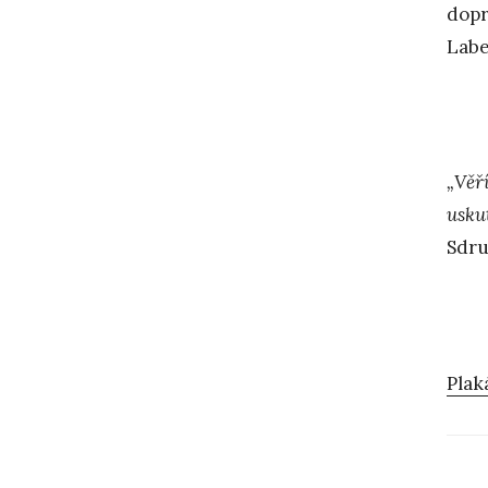
dopr
Lab
„Věří
usku
Sdru
Plak