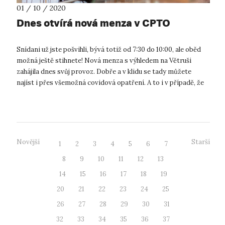
01 / 10 / 2020
Dnes otvírá nová menza v CPTO
Snídani už jste pošvihli, bývá totiž od 7:30 do 10:00, ale oběd
možná ještě stihnete! Nová menza s výhledem na Větruši
zahájila dnes svůj provoz. Dobře a v klidu se tady můžete
najíst i přes všemožná covidová opatření. A to i v případě, že
na UJEP n...
Novější
Starší
1
2
3
4
5
6
7
8
9
10
11
12
13
14
15
16
17
18
19
20
21
22
23
24
25
26
27
28
29
30
31
32
33
34
35
36
37