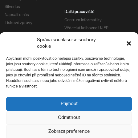
Silverius
Další pracoviště
Napsali o nás
Centrum Informatiky
Tiskové zprávy
Vědecká knihovna UJEP
Správa kolejí a menz
Správa souhlasu se soubory
Univerzitní centrum podpory
Pro absolventy
cookie
Klub absolventů
Abychom mohli poskytovat co nejlepší zážitky, používáme technologie,
Silverius
jako jsou soubory cookie, které ukládají informace o zařízení a/nebo k nim
Pro uchazeče
přistupují. Souhlas s těmito technologiemi nám umožní zpracovávat údaje,
Přijímací řízení
jako je chování při prohlížení nebo jedinečné ID na těchto stránkách.
Neudělení souhlasu nebo jeho odvolání může negativně ovlivnit některé
E-prihlaska
Ochrana soukromí
funkce a vlastnosti.
Podmínky přijímacího řízení
Přípravné kurzy
Přijmout
Odmítnout
Všechna práva vyhrazena
Zobrazit preference