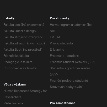
Fakulty
Pro studenty
Fakulta sociálně ekonomická
Harmonogram akademického
Fakulta umění a designu
roku
Fakulta strojního inženýrství
IS STAG
Fakulta zdravotnických studií
Průkaz studenta
Fakulta životního prostředí
E-learning
Filozofická fakulta
Erasmus+ – studenti
Pedagogická fakulta
Erasmus Student Network (ESN)
Přírodovědecká fakulta
Studentská grantová soutěž
(SVV)
Finanční podpora studentů
Věda a výzkum
Stravování a ubytování
Human Resources Strategy for
Researchers
Vědecká rada
Pro zaměstnance