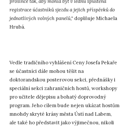
prosince tak, aby mohla být v lednu spuštěna
registrace účastníků sjezdu a jejich příspěvků do
jednotlivých volných panelů,“
doplňuje Michaela
Hrubá.
Vedle tradičního vyhlášení Ceny Josefa Pekaře
se účastníci dále mohou těšit na
doktorandskou posterovou sekci, přednášky i
speciální sekci zahraničních hostů, workshopy
pro učitele dějepisu a bohatý doprovodný
program. Jeho cílem bude nejen ukázat hostům
mnohdy skryté krásy města Ústí nad Labem,
ale také ho představit jako výjimečnou, nikoli