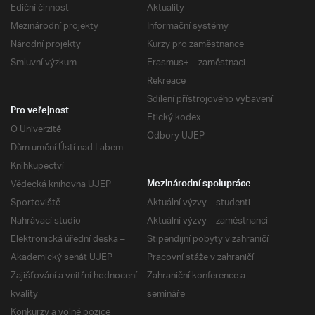
Ediční činnost
Aktuality
Mezinárodní projekty
Informační systémy
Národní projekty
Kurzy pro zaměstnance
Smluvní výzkum
Erasmus+ – zaměstnaci
Rekreace
Sdílení přístrojového vybavení
Pro veřejnost
Etický kodex
O Univerzitě
Odbory UJEP
Dům umění Ústí nad Labem
Knihkupectví
Vědecká knihovna UJEP
Mezinárodní spolupráce
Sportoviště
Aktuální výzvy – studenti
Nahrávací studio
Aktuální výzvy – zaměstnanci
Elektronická úřední deska –
Stipendijní pobyty v zahraničí
Akademický senát UJEP
Pracovní stáže v zahraničí
Zajišťování a vnitřní hodnocení
Zahraniční konference a
kvality
semináře
Konkurzy a volné pozice