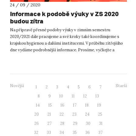
24 / 09 / 2020
Informace k podobě výuky v ZS 2020
budou zítra
Na přípravě přesné podoby výuky v zimním semestru
2020/2021 dále pracujeme a své kroky také koordinujeme s
krajskou hygienou a dalšími institucemi. V průběhu zítřejšího
dne vydáme podrobnější informace. Prosíme, vyčkejte a
sledujte weby fakult, k...
Novější
Starší
1
2
3
4
5
6
7
8
9
10
11
12
13
14
15
16
17
18
19
20
21
22
23
24
25
26
27
28
29
30
31
32
33
34
35
36
37