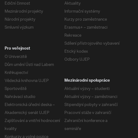
Ediční činnost
Aktuality
Mezinárodní projekty
Informační systémy
Národní projekty
Kurzy pro zaměstnance
Smluvní výzkum
Erasmus+ – zaměstnaci
Rekreace
Sdílení přístrojového vybavení
Pro veřejnost
Etický kodex
O Univerzitě
Odbory UJEP
Dům umění Ústí nad Labem
Knihkupectví
Vědecká knihovna UJEP
Mezinárodní spolupráce
Sportoviště
Aktuální výzvy – studenti
Nahrávací studio
Aktuální výzvy – zaměstnanci
Elektronická úřední deska –
Stipendijní pobyty v zahraničí
Akademický senát UJEP
Pracovní stáže v zahraničí
Zajišťování a vnitřní hodnocení
Zahraniční konference a
kvality
semináře
Konkurzy a volné pozice