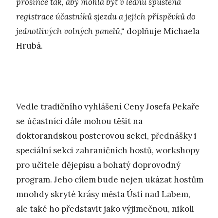
prosince tak, aby mohla být v lednu spuštěna
registrace účastníků sjezdu a jejich příspěvků do
jednotlivých volných panelů,“
doplňuje Michaela
Hrubá.
Vedle tradičního vyhlášení Ceny Josefa Pekaře
se účastníci dále mohou těšit na
doktorandskou posterovou sekci, přednášky i
speciální sekci zahraničních hostů, workshopy
pro učitele dějepisu a bohatý doprovodný
program. Jeho cílem bude nejen ukázat hostům
mnohdy skryté krásy města Ústí nad Labem,
ale také ho představit jako výjimečnou, nikoli