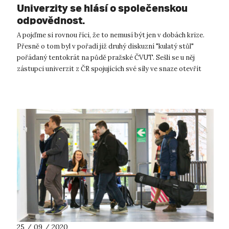
Univerzity se hlásí o společenskou
odpovědnost.
A pojďme si rovnou říci, že to nemusí být jen v dobách krize.
Přesně o tom byl v pořadí již druhý diskuzní "kulatý stůl"
pořádaný tentokrát na půdě pražské ČVUT. Sešli se u něj
zástupci univerzit z ČR spojujících své síly ve snaze otevřít
téma spole...
25 / 09 / 2020