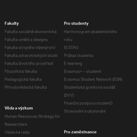
Fakulty
Pro studenty
Fakulta sociálně ekonomická
Harmonogram akademického
Fakulta umění a designu
roku
Fakulta strojního inženýrství
IS STAG
Fakulta zdravotnických studií
Průkaz studenta
Fakulta životního prostředí
E-learning
Filozofická fakulta
Erasmus+ – studenti
Pedagogická fakulta
Erasmus Student Network (ESN)
Přírodovědecká fakulta
Studentská grantová soutěž
(SVV)
Finanční podpora studentů
Věda a výzkum
Stravování a ubytování
Human Resources Strategy for
Researchers
Vědecká rada
Pro zaměstnance