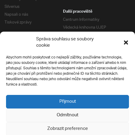
Silverius
Další pracoviště
Napsali o nás
Centrum Informatiky
Tiskové zprávy
Vědecká knihovna UJEP
Správa kolejí a menz
Správa souhlasu se soubory
Univerzitní centrum podpory
Pro absolventy
cookie
Klub absolventů
Abychom mohli poskytovat co nejlepší zážitky, používáme technologie,
Silverius
jako jsou soubory cookie, které ukládají informace o zařízení a/nebo k nim
Pro uchazeče
přistupují. Souhlas s těmito technologiemi nám umožní zpracovávat údaje,
Přijímací řízení
jako je chování při prohlížení nebo jedinečné ID na těchto stránkách.
Neudělení souhlasu nebo jeho odvolání může negativně ovlivnit některé
E-prihlaska
Ochrana soukromí
funkce a vlastnosti.
Podmínky přijímacího řízení
Přípravné kurzy
Přijmout
Odmítnout
Všechna práva vyhrazena
Zobrazit preference