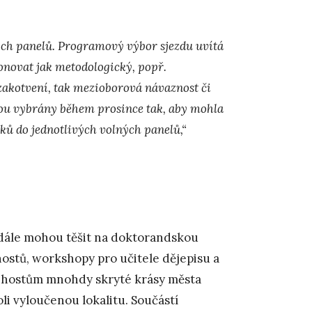
ých panelů. Programový výbor sjezdu uvítá
onovat jak metodologický, popř.
zakotvení, tak mezioborová návaznost či
ou vybrány během prosince tak, aby mohla
vků do jednotlivých volných panelů,“
i dále mohou těšit na doktorandskou
hostů, workshopy pro učitele dějepisu a
 hostům mnohdy skryté krásy města
li vyloučenou lokalitu. Součástí