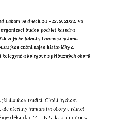
nad Labem ve dnech 20.–22. 9. 2022.
Ve
 organizaci budou podílet katedra
Filozofické fakulty Univerzity Jana
su jsou zváni nejen historičky a
 i kolegyně a kolegové z příbuzných oborů
 již dlouhou tradici. Chtěli bychom
ké, ale všechny humanitní obory v rámci
ižuje děkanka FF UJEP a koordinátorka