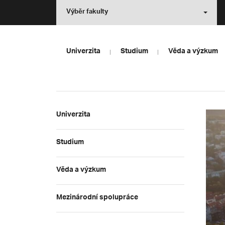
Výběr fakulty
Univerzita
Studium
Věda a výzkum
Univerzita
Studium
Věda a výzkum
Mezinárodní spolupráce