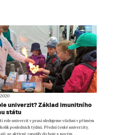
 2020
ole univerzit? Základ imunitního
u státu
í role univerzit v praxi sledujeme všichni v přímém
kolik posledních týdnů. Přední české univerzity,
aší, se aktivně zapojily do boje s novým