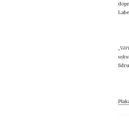
dopr
Lab
„Věří
usku
Sdru
Plak