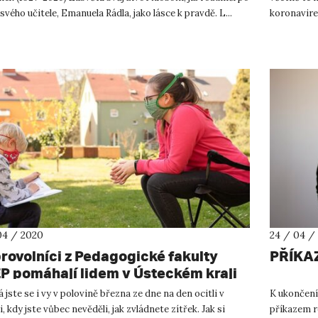
svého učitele, Emanuela Rádla, jako lásce k pravdě. L...
koronavire
nichž působ
04 / 2020
24 / 04 /
rovolníci z Pedagogické fakulty
PŘÍKA
P pomáhají lidem v Ústeckém kraji
ádnout krizi
jste se i vy v polovině března ze dne na den ocitli v
K ukončení
i, kdy jste vůbec nevěděli, jak zvládnete zítřek. Jak si
příkazem r