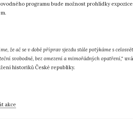
ovodného programu bude možnost prohlídky expozice 
em.
me, že ač se v době příprav sjezdu stále potýkáme s celosvě
teční svobodně, bez omezení a mimořádných opatření,“
uvád
žení historiků České republiky.
át akce