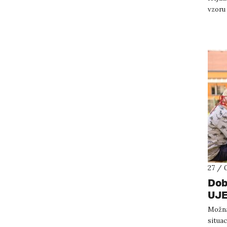
vzoru 
27 / 
Dob
UJE
zvl
Možná 
situac