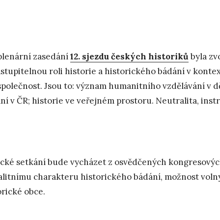
plenární zasedání
12. sjezdu českých historiků
byla zv
stupitelnou roli historie a historického bádání v kont
společnost. Jsou to: význam humanitního vzdělávání v děj
ní v ČR; historie ve veřejném prostoru. Neutralita, inst
cké setkání bude vycházet z osvědčených kongresových
alitnímu charakteru historického bádání, možnost volný
orické obce.