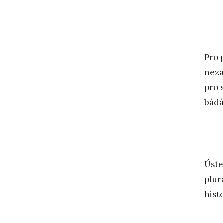
Pro 
neza
pro 
bádá
Úste
plur
hist