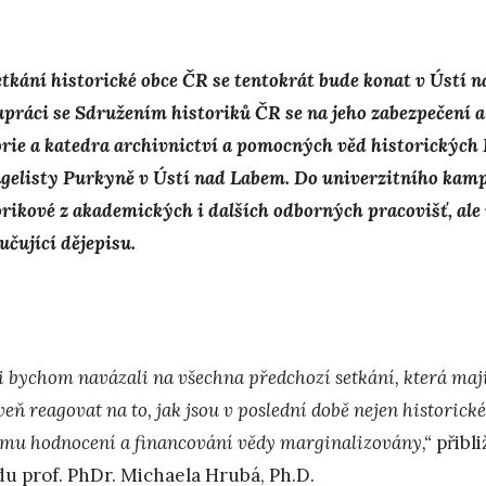
setkání historické obce ČR se tentokrát bude konat v Ústí 
upráci se Sdružením historiků ČR se na jeho zabezpečení a
orie a katedra archivnictví a pomocných věd historických 
gelisty Purkyně v Ústí nad Labem. Do univerzitního kampu
orikové z akademických i dalších odborných pracovišť, ale
učující dějepisu.
i bychom navázali na všechna předchozí setkání, která mají
veň reagovat na to, jak jsou v poslední době nejen historic
ému hodnocení a financování vědy marginalizovány,“
přibl
du prof. PhDr. Michaela Hrubá, Ph.D.