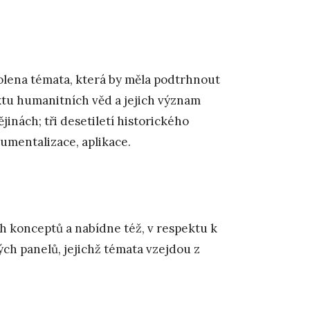
olena témata, která by měla podtrhnout
extu humanitních věd a jejich význam
inách; tři desetiletí historického
rumentalizace, aplikace.
 konceptů a nabídne též, v respektu k
ch panelů, jejichž témata vzejdou z