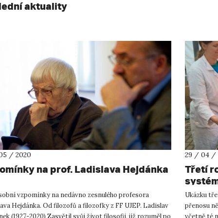
lední aktuality
05 / 2020
29 / 04 /
omínky na prof. Ladislava Hejdánka
Třetí r
systém
sobní vzpomínky na nedávno zesnulého profesora
Ukázku třet
ava Hejdánka. Od filozofů a filozofky z FF UJEP. Ladislav
přenosu ně
ek (1927-2020) Zasvětil svůj život filosofii, jíž rozuměl po
včetně té n