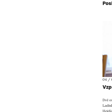
Pos
04 / 
Vzp
Dvě o
Ladisl
Hejdán