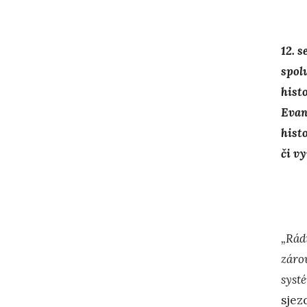
12. 
spol
hist
Evan
hist
či vy
„Rád
záro
syst
sjez