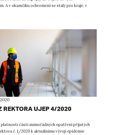
m. A v okamžiku ochromení se staly pro kraje, v
í, jakýms...
 2020
Z REKTORA UJEP 4/2020
 platnosti části mimořádných opatření přijatých
ektora č. 1/2020 k aktuálnímu vývoji epidemie