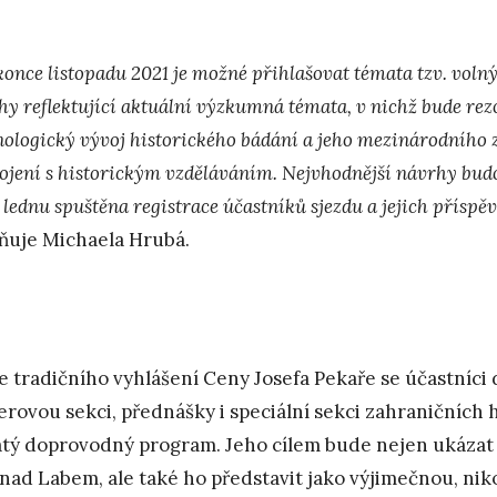
konce listopadu 2021 je možné přihlašovat témata tzv. voln
hy reflektující aktuální výzkumná témata, v nichž bude rez
nologický vývoj historického bádání a jeho mezinárodního 
ojení s historickým vzděláváním. Nejvhodnější návrhy bud
 lednu spuštěna registrace účastníků sjezdu a jejich příspě
ňuje Michaela Hrubá.
e tradičního vyhlášení Ceny Josefa Pekaře se účastníc
erovou sekci, přednášky i speciální sekci zahraničních 
tý doprovodný program. Jeho cílem bude nejen ukázat
 nad Labem, ale také ho představit jako výjimečnou, niko