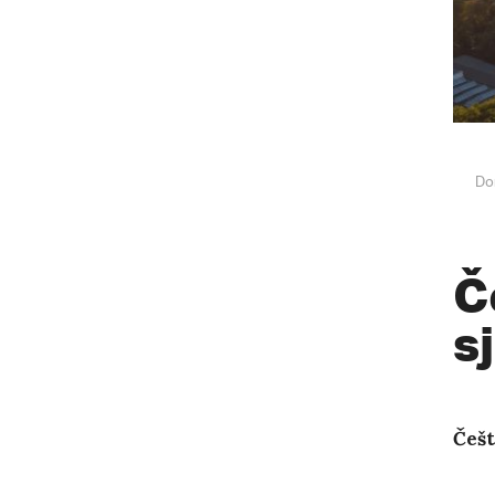
Do
Č
s
Češt