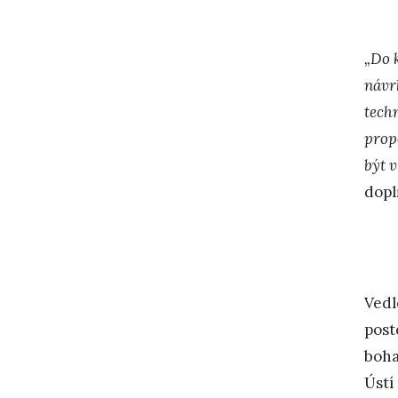
„Do 
návr
tech
prop
být v
dopl
Vedl
post
boha
Ústí