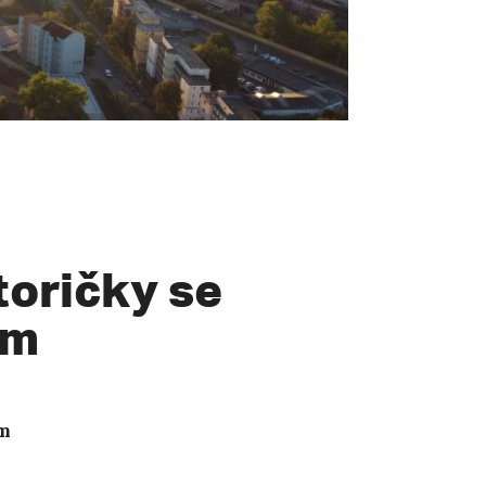
toričky se
em
em