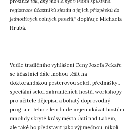
prosince tak, aby mohla být v lednu spuštěna
registrace účastníků sjezdu a jejich příspěvků do
jednotlivých volných panelů,“
doplňuje Michaela
Hrubá.
Vedle tradičního vyhlášení Ceny Josefa Pekaře
se účastníci dále mohou těšit na
doktorandskou posterovou sekci, přednášky i
speciální sekci zahraničních hostů, workshopy
pro učitele dějepisu a bohatý doprovodný
program. Jeho cílem bude nejen ukázat hostům
mnohdy skryté krásy města Ústí nad Labem,
ale také ho představit jako výjimečnou, nikoli