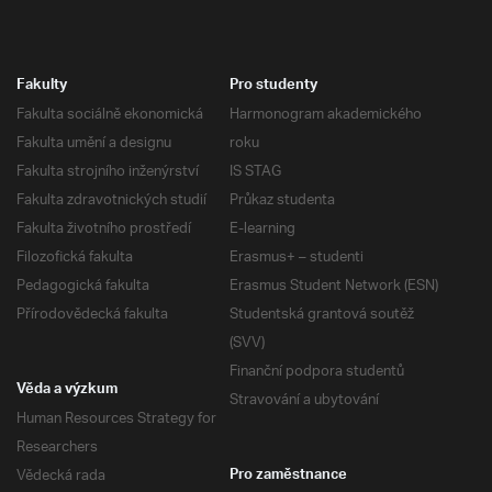
Fakulty
Pro studenty
Fakulta sociálně ekonomická
Harmonogram akademického
Fakulta umění a designu
roku
Fakulta strojního inženýrství
IS STAG
Fakulta zdravotnických studií
Průkaz studenta
Fakulta životního prostředí
E-learning
Filozofická fakulta
Erasmus+ – studenti
Pedagogická fakulta
Erasmus Student Network (ESN)
Přírodovědecká fakulta
Studentská grantová soutěž
(SVV)
Finanční podpora studentů
Věda a výzkum
Stravování a ubytování
Human Resources Strategy for
Researchers
Vědecká rada
Pro zaměstnance