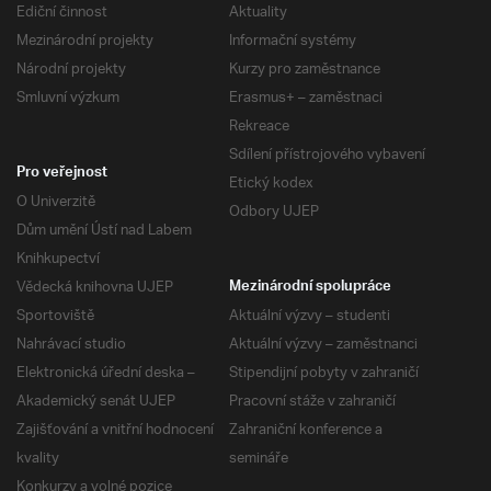
Ediční činnost
Aktuality
Mezinárodní projekty
Informační systémy
Národní projekty
Kurzy pro zaměstnance
Smluvní výzkum
Erasmus+ – zaměstnaci
Rekreace
Sdílení přístrojového vybavení
Pro veřejnost
Etický kodex
O Univerzitě
Odbory UJEP
Dům umění Ústí nad Labem
Knihkupectví
Vědecká knihovna UJEP
Mezinárodní spolupráce
Sportoviště
Aktuální výzvy – studenti
Nahrávací studio
Aktuální výzvy – zaměstnanci
Elektronická úřední deska –
Stipendijní pobyty v zahraničí
Akademický senát UJEP
Pracovní stáže v zahraničí
Zajišťování a vnitřní hodnocení
Zahraniční konference a
kvality
semináře
Konkurzy a volné pozice