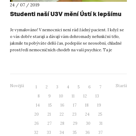
24 / 07 / 2019
Studenti naší U3V mění Ústí k lepšímu
Je vymalováno! V nemocnici není rád žádný pacient. I když se
o vás dobře starají a dávají vám dohromady nefunkční tělo,
jakmile tu pobýváte delší čas, podepíše se neosobní, chladné
prostředí nemocničních chodeb na vaší psychice. Ta je
přitom, jak už d...
Novější
Starší
1
2
3
4
5
6
7
8
9
10
11
12
13
14
15
16
17
18
19
20
21
22
23
24
25
26
27
28
29
30
31
32
33
34
35
36
37