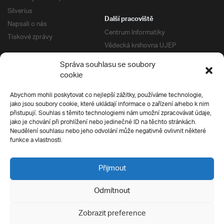
Silverius
Další pracoviště
Napsali o nás
Centrum Informatiky
Tiskové zprávy
Vědecká knihovna UJEP
Správa kolejí a menz
Správa souhlasu se soubory
Univerzitní centrum podpory
Pro absolventy
cookie
Klub absolventů
Abychom mohli poskytovat co nejlepší zážitky, používáme technologie,
Silverius
jako jsou soubory cookie, které ukládají informace o zařízení a/nebo k nim
Pro uchazeče
přistupují. Souhlas s těmito technologiemi nám umožní zpracovávat údaje,
Přijímací řízení
jako je chování při prohlížení nebo jedinečné ID na těchto stránkách.
Neudělení souhlasu nebo jeho odvolání může negativně ovlivnit některé
E-prihlaska
Ochrana soukromí
funkce a vlastnosti.
Podmínky přijímacího řízení
Přípravné kurzy
Přijmout
Odmítnout
Všechna práva vyhrazena
Zobrazit preference