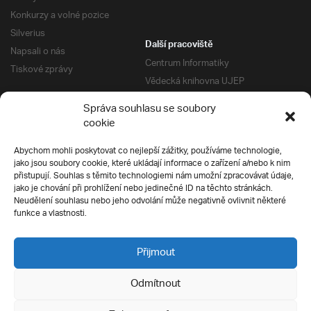
Konkurzy a volné pozice
Silverius
Další pracoviště
Napsali o nás
Centrum Informatiky
Tiskové zprávy
Vědecká knihovna UJEP
Správa kolejí a menz
Správa souhlasu se soubory
Univerzitní centrum podpory
Pro absolventy
cookie
Klub absolventů
Abychom mohli poskytovat co nejlepší zážitky, používáme technologie,
Silverius
jako jsou soubory cookie, které ukládají informace o zařízení a/nebo k nim
Pro uchazeče
přistupují. Souhlas s těmito technologiemi nám umožní zpracovávat údaje,
Přijímací řízení
jako je chování při prohlížení nebo jedinečné ID na těchto stránkách.
Neudělení souhlasu nebo jeho odvolání může negativně ovlivnit některé
E-prihlaska
Ochrana soukromí
funkce a vlastnosti.
Podmínky přijímacího řízení
Přípravné kurzy
Přijmout
Odmítnout
Všechna práva vyhrazena