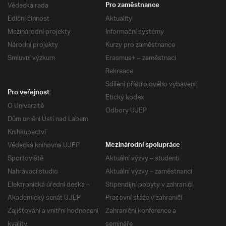
Vědecká rada
Pro zaměstnance
Ediční činnost
Aktuality
Mezinárodní projekty
Informační systémy
Národní projekty
Kurzy pro zaměstnance
Smluvní výzkum
Erasmus+ – zaměstnaci
Rekreace
Sdílení přístrojového vybavení
Pro veřejnost
Etický kodex
O Univerzitě
Odbory UJEP
Dům umění Ústí nad Labem
Knihkupectví
Vědecká knihovna UJEP
Mezinárodní spolupráce
Sportoviště
Aktuální výzvy – studenti
Nahrávací studio
Aktuální výzvy – zaměstnanci
Elektronická úřední deska –
Stipendijní pobyty v zahraničí
Akademický senát UJEP
Pracovní stáže v zahraničí
Zajišťování a vnitřní hodnocení
Zahraniční konference a
kvality
semináře