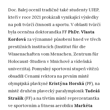
Doc. Balej ocenil tradičně také studenty UJEP,
kteří v roce 2021 prokázali vynikající výsledky
na poli tvůrčí činnosti a sportu. V oblasti tvůrčí
byla oceněna doktorandka FF
PhDr. Vlasta
Kordová
za významné působení hned ve třech
prestižních institucích (Institut für die
Wissenschaften vom Menschen, Zentrum für
Holocaust-Studien v Mnichově a vídeňská
univerzita). Pomyslný sportovní stupeň vítězů
obsadili Cenami rektora na prvním místě
olympijská plavkyně
Kristýna Horská
(PF), na
místě druhém plavecký paralympionik
Tadeáš
Strašík
(FF) a na třetím místě reprezentantka
ve sportovním a fitness aerobiku
Markéta