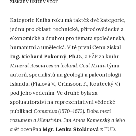
získaný užitný vzor.
Kategorie Kniha roku má taktéž dvě kategorie,
jednu pro oblasti technické, přírodovědecké a
ekonomické a druhou pro témata společenská,
humanitní a umělecká. V té první Cenu získal
Ing. Richard Pokorný, Ph.D.
, z FŽP za knihu
Mineral Resources in lceland. Coal Minin
týmu
autorů, specialistů na geologii a paleontologii
Islandu, (Fialová V., Grímsoon F., Koutecký V.)
pod jeho vedením. Ve druhé byla za
spoluautorství na reprezentativní vědecké
publikaci
Comenius (1570–1672). Doba mezi
rozumem a šílenstvím. Jan Amos Komenský a jeho
svět
oceněna
Mgr. Lenka Stolárová
z FUD.