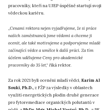
pracovníky, kteří na UJEP úspěšně startují svoji
vědeckou kariéru.
„
Cenami rektora nejen vyjadřujeme, že si práce
našich zaměstnanců jsme vědomi a chceme ji
ocenit, ale také motivujeme a podporujeme mladé
začínající vědce a umělce k další práci. Za tím
účelem udělujeme Ceny pro akademické
pracovníky do 35 let
,“ říká rektor.
Za rok 2021 byli oceněni mladí vědci,
Karim Al
Souki, Ph.D.,
z FŽP za výsledky v oblastech
využití energetických plodin druhé generace
pro fytoremediace organických polutantů v
půdě, a
PhDr. Mgr. Michal Vostrý, Ph.D.,
z PF