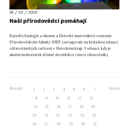
18 / 03 / 2020
Naši přírodovědci pomáhají
Katedry biologie a chemie a Ústecké materiálové centrum
Přírodovědecké fakulty UJEP zareagovaly na kritickou situaci
zdravotnických zařízení v Ústeckém kraji. V situaci, kdy je
akutní nedostatek účinné dezinfekce i mezi zdravotníky,
uvolnila přírod...
Novější
Starší
1
2
3
4
5
6
7
8
9
10
11
12
13
14
15
16
17
18
19
20
21
22
23
24
25
26
27
28
29
30
31