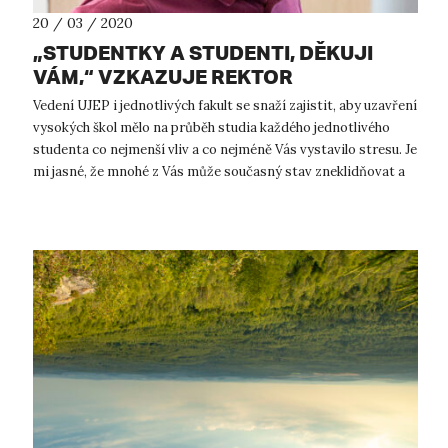
20 / 03 / 2020
„STUDENTKY A STUDENTI, DĚKUJI
VÁM,“ VZKAZUJE REKTOR
Vedení UJEP i jednotlivých fakult se snaží zajistit, aby uzavření
vysokých škol mělo na průběh studia každého jednotlivého
studenta co nejmenší vliv a co nejméně Vás vystavilo stresu. Je
mi jasné, že mnohé z Vás může současný stav zneklidňovat a
vyv...