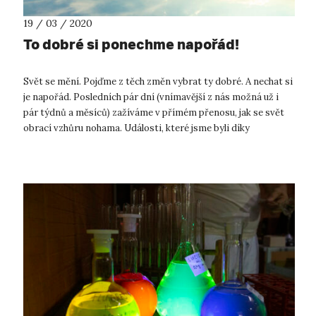
19 / 03 / 2020
To dobré si ponechme napořád!
Svět se mění. Pojďme z těch změn vybrat ty dobré. A nechat si
je napořád. Posledních pár dní (vnímavější z nás možná už i
pár týdnů a měsíců) zažíváme v přímém přenosu, jak se svět
obrací vzhůru nohama. Události, které jsme byli díky
globalizaci a vir...