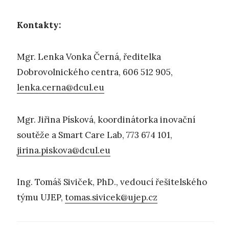
Kontakty:
Mgr. Lenka Vonka Černá, ředitelka
Dobrovolnického centra, 606 512 905,
lenka.cerna@dcul.eu
Mgr. Jiřina Písková, koordinátorka inovační
soutěže a Smart Care Lab, 773 674 101,
jirina.piskova@dcul.eu
Ing. Tomáš Siviček, PhD., vedoucí řešitelského
týmu UJEP,
tomas.sivicek@ujep.cz