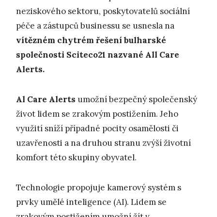
neziskového sektoru, poskytovatelů sociální
péče a zástupců businessu se usnesla na
vítězném chytrém řešení bulharské
společnosti Sciteco21 nazvané All Care
Alerts.
A
l Care Alerts
umožní bezpečný společenský
život lidem se zrakovým postižením. Jeho
využití sníží případné pocity osamělosti či
uzavřenosti a na druhou stranu zvýší životní
komfort této skupiny obyvatel.
Technologie propojuje kamerový systém s
prvky umělé inteligence (AI). Lidem se
zrakovým postižením umožní žít v