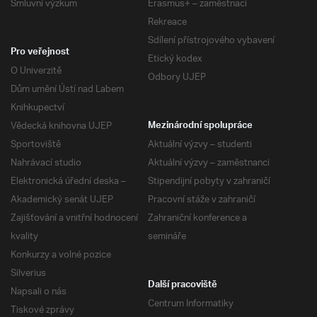
Smluvní výzkum
Erasmus+ – zaměstnaci
Rekreace
Sdílení přístrojového vybavení
Pro veřejnost
Etický kodex
O Univerzitě
Odbory UJEP
Dům umění Ústí nad Labem
Knihkupectví
Vědecká knihovna UJEP
Mezinárodní spolupráce
Sportoviště
Aktuální výzvy – studenti
Nahrávací studio
Aktuální výzvy – zaměstnanci
Elektronická úřední deska –
Stipendijní pobyty v zahraničí
Akademický senát UJEP
Pracovní stáže v zahraničí
Zajišťování a vnitřní hodnocení
Zahraniční konference a
kvality
semináře
Konkurzy a volné pozice
Silverius
Další pracoviště
Napsali o nás
Centrum Informatiky
Tiskové zprávy