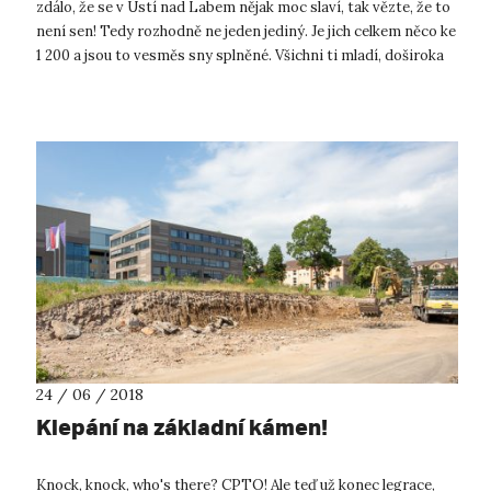
zdálo, že se v Ústí nad Labem nějak moc slaví, tak vězte, že to
není sen! Tedy rozhodně ne jeden jediný. Je jich celkem něco ke
1 200 a jsou to vesměs sny splněné. Všichni ti mladí, doširoka
r...
24 / 06 / 2018
Klepání na základní kámen!
Knock, knock, who's there? CPTO! Ale teď už konec legrace,