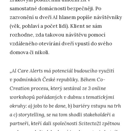
samostatné domácnosti bezpečněji. Po
zazvonění u dveří AI hlasem popíše návštěvníky
(věk, pohlaví a počet lidí). Klient se sám
rozhodne, zda takovou návštěvu pomocí
vzdáleného otevírání dveří vpustí do svého
domova či nikoli.
„Al Care Alerts má potenciál budoucího využití
v podmínkách České republiky. Během Co-
Creation procesu, který sestával ze 3 online
workshopů pořádaných v dubnu s tematickými
okruhy: a) jobs to be done, b) bariéry vstupu na trh
a c) storytelling, se na tom shodli stakeholdeři a
partneři, kteří dali společnosti Scitecto21 zpětnou