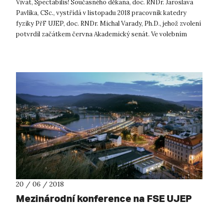
Vivat, Spectabilis! Současného děkana, doc. RNDr. Jaroslava
Pavlíka, CSc., vystřídá v listopadu 2018 pracovník katedry
fyziky PřF UJEP, doc. RNDr. Michal Varady, Ph.D., jehož zvolení
potvrdil začátkem června Akademický senát. Ve volebním
projevu poděk...
20 / 06 / 2018
Mezinárodní konference na FSE UJEP