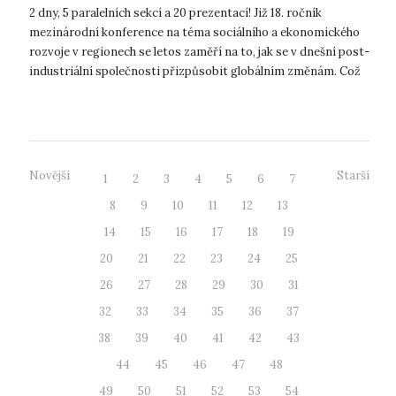
2 dny, 5 paralelních sekcí a 20 prezentací! Již 18. ročník
mezinárodní konference na téma sociálního a ekonomického
rozvoje v regionech se letos zaměří na to, jak se v dnešní post-
industriální společnosti přizpůsobit globálním změnám. Což
je v regione...
Novější
Starší
1
2
3
4
5
6
7
8
9
10
11
12
13
14
15
16
17
18
19
20
21
22
23
24
25
26
27
28
29
30
31
32
33
34
35
36
37
38
39
40
41
42
43
44
45
46
47
48
49
50
51
52
53
54