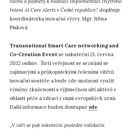
vazbu a podněty k budoucí implementaci chytrého
řešení Al Care Alerts v České republice,“
doplňuje
koordinátorka inovační výzvy, Mgr. Jiřina
Písková
Transnational Smart Care networking and
Co-Creation Event
se uskuteční 21. června
2022 online. Širší veřejnost se seznámí se
zajímavými a průkopnickými řešeními vítězů
inovační soutěže a bude zde možnost využít
výměny zkušeností s výjimečnou sítí aktérů v
oblasti péče a zdraví z osmi evropských zemí.
Další informace budou dostupné
zde
.
„V září se pak uskuteční poslední validační