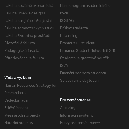
Fakulta sociálně ekonomická
Harmonogram akademického
Fakulta umění a designu
roku
Fakulta strojního inženýrství
IS STAG
Fakulta zdravotnických studií
Průkaz studenta
Fakulta životního prostředí
E-learning
Filozofická fakulta
Erasmus+ – studenti
Pedagogická fakulta
Erasmus Student Network (ESN)
Přírodovědecká fakulta
Studentská grantová soutěž
(SVV)
Finanční podpora studentů
Věda a výzkum
Stravování a ubytování
Human Resources Strategy for
Researchers
Vědecká rada
Pro zaměstnance
Ediční činnost
Aktuality
Mezinárodní projekty
Informační systémy
Národní projekty
Kurzy pro zaměstnance