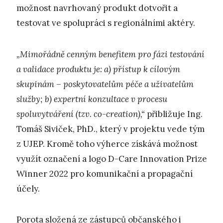
možnost navrhovaný produkt dotvořit a
testovat ve spolupráci s regionálními aktéry.
„Mimořádně cenným benefitem pro fázi testování
a validace produktu je: a) přístup k cílovým
skupinám – poskytovatelům péče a uživatelům
služby; b) expertní konzultace v procesu
spoluvytváření (tzv. co-creation),“
přibližuje Ing.
Tomáš Siviček, PhD., který v projektu vede tým
z UJEP. Kromě toho výherce získává možnost
využít označení a logo D-Care Innovation Prize
Winner 2022 pro komunikační a propagační
účely.
Porota složená ze zástupců občanského i