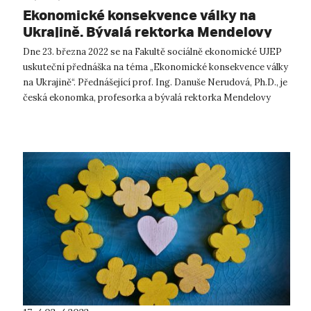
Ekonomické konsekvence války na
Ukrajině. Bývalá rektorka Mendelovy
univerzity v Brně přednáší na UJEP.
Dne 23. března 2022 se na Fakultě sociálně ekonomické UJEP
uskuteční přednáška na téma „Ekonomické konsekvence války
na Ukrajině“. Přednášející prof. Ing. Danuše Nerudová, Ph.D., je
česká ekonomka, profesorka a bývalá rektorka Mendelovy
univerzity v Br...