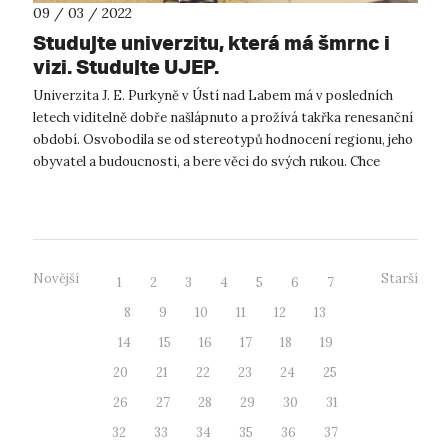
09 / 03 / 2022
Studujte univerzitu, která má šmrnc i
vizi. Studujte UJEP.
Univerzita J. E. Purkyně v Ústí nad Labem má v posledních
letech viditelně dobře našlápnuto a prožívá takřka renesanční
období. Osvobodila se od stereotypů hodnocení regionu, jeho
obyvatel a budoucnosti, a bere věci do svých rukou. Chce
pomáhat, vést a...
Novější
Starší
1
2
3
4
5
6
7
8
9
10
11
12
13
14
15
16
17
18
19
20
21
22
23
24
25
26
27
28
29
30
31
32
33
34
35
36
37