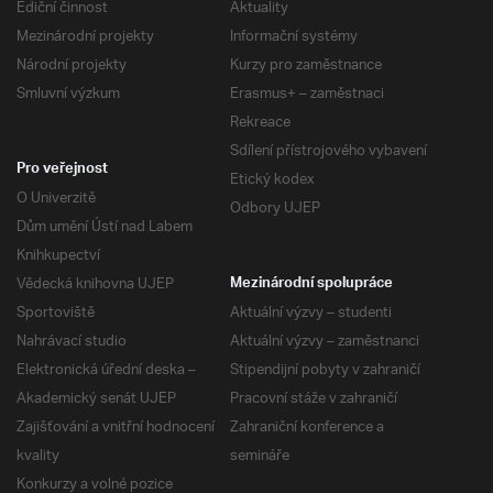
Ediční činnost
Aktuality
Mezinárodní projekty
Informační systémy
Národní projekty
Kurzy pro zaměstnance
Smluvní výzkum
Erasmus+ – zaměstnaci
Rekreace
Sdílení přístrojového vybavení
Pro veřejnost
Etický kodex
O Univerzitě
Odbory UJEP
Dům umění Ústí nad Labem
Knihkupectví
Vědecká knihovna UJEP
Mezinárodní spolupráce
Sportoviště
Aktuální výzvy – studenti
Nahrávací studio
Aktuální výzvy – zaměstnanci
Elektronická úřední deska –
Stipendijní pobyty v zahraničí
Akademický senát UJEP
Pracovní stáže v zahraničí
Zajišťování a vnitřní hodnocení
Zahraniční konference a
kvality
semináře
Konkurzy a volné pozice