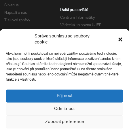
Silverius
Další pracoviště
Napsali o nás
Centrum Informatiky
Tiskové zprávy
Vědecká knihovna UJEP
Správa kolejí a menz
Správa souhlasu se soubory
Univerzitní centrum podpory
Pro absolventy
cookie
Klub absolventů
Abychom mohli poskytovat co nejlepší zážitky, používáme technologie,
Silverius
jako jsou soubory cookie, které ukládají informace o zařízení a/nebo k nim
Pro uchazeče
přistupují. Souhlas s těmito technologiemi nám umožní zpracovávat údaje,
Přijímací řízení
jako je chování při prohlížení nebo jedinečné ID na těchto stránkách.
Neudělení souhlasu nebo jeho odvolání může negativně ovlivnit některé
E-prihlaska
Ochrana soukromí
funkce a vlastnosti.
Podmínky přijímacího řízení
Přípravné kurzy
Přijmout
Odmítnout
Všechna práva vyhrazena
Zobrazit preference