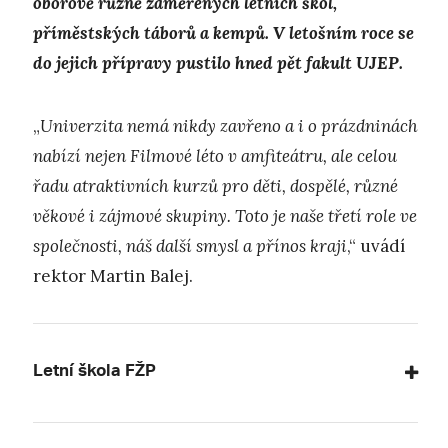
oborově různě zaměřených letních škol,
příměstských táborů a kempů. V letošním roce se
do jejich přípravy pustilo hned pět fakult UJEP.
„
Univerzita nemá nikdy zavřeno a i o prázdninách
nabízí nejen Filmové léto v amfiteátru, ale celou
řadu atraktivních kurzů pro děti, dospělé, různé
věkové i zájmové skupiny. Toto je naše třetí role ve
společnosti, náš další smysl a přínos kraji
,“ uvádí
rektor Martin Balej.
Letní škola FŽP