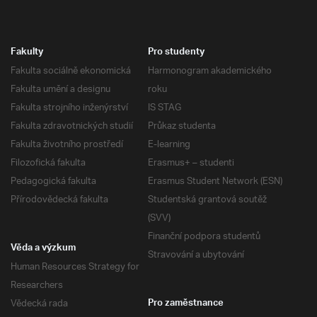
Fakulty
Pro studenty
Fakulta sociálně ekonomická
Harmonogram akademického
Fakulta umění a designu
roku
Fakulta strojního inženýrství
IS STAG
Fakulta zdravotnických studií
Průkaz studenta
Fakulta životního prostředí
E-learning
Filozofická fakulta
Erasmus+ – studenti
Pedagogická fakulta
Erasmus Student Network (ESN)
Přírodovědecká fakulta
Studentská grantová soutěž
(SVV)
Finanční podpora studentů
Věda a výzkum
Stravování a ubytování
Human Resources Strategy for
Researchers
Vědecká rada
Pro zaměstnance