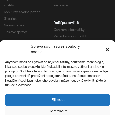
kvality
semináře
Konkurzy a volné pozice
Silverius
Další pracoviště
Napsali o nás
Centrum Informatiky
Tiskové zprávy
Vědecká knihovna UJEP
Správa kolejí a menz
Správa souhlasu se soubory
Univerzitní centrum podpory
Pro absolventy
cookie
Klub absolventů
Abychom mohli poskytovat co nejlepší zážitky, používáme technologie,
Silverius
jako jsou soubory cookie, které ukládají informace o zařízení a/nebo k nim
Pro uchazeče
přistupují. Souhlas s těmito technologiemi nám umožní zpracovávat údaje,
Přijímací řízení
jako je chování při prohlížení nebo jedinečné ID na těchto stránkách.
Neudělení souhlasu nebo jeho odvolání může negativně ovlivnit některé
E-prihlaska
Ochrana soukromí
funkce a vlastnosti.
Podmínky přijímacího řízení
Přípravné kurzy
Přijmout
Odmítnout