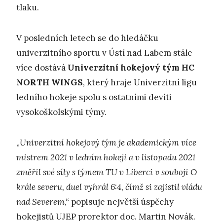
tlaku.
V posledních letech se do hledáčku
univerzitního sportu v Ústí nad Labem stále
více dostává
Univerzitní hokejový tým HC
NORTH WINGS
, který hraje Univerzitní ligu
ledního hokeje spolu s ostatními devíti
vysokoškolskými týmy.
„
Univerzitní hokejový tým je akademickým více
mistrem 2021 v ledním hokeji a v listopadu 2021
změřil své síly s týmem TU v Liberci v souboji O
krále severu, duel vyhrál 6:4, čímž si zajistil vládu
nad Severem
,“ popisuje největší úspěchy
hokejistů UJEP prorektor doc. Martin Novák.