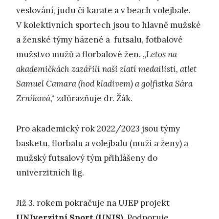
veslování, judu či karate a v beach volejbale.
V kolektivních sportech jsou to hlavně mužské
a ženské týmy házené a futsalu, fotbalové
mužstvo mužů a florbalové žen. „
Letos na
akademičkách zazářili naši zlatí medailisti, atlet
Samuel Camara (hod kladivem) a golfistka Sára
Zrníková
,“ zdůrazňuje dr. Žák.
Pro akademický rok 2022/2023 jsou týmy
basketu, florbalu a volejbalu (muži a ženy) a
mužský futsalový tým přihlášeny do
univerzitních lig.
Již 3. rokem pokračuje na UJEP projekt
UNIverzitní Sport (UNIS).
Podporuje