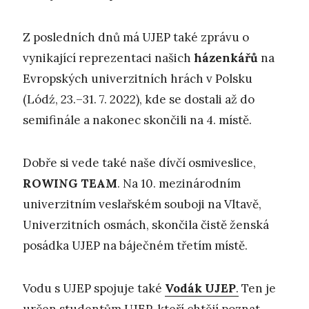
Z posledních dnů má UJEP také zprávu o
vynikající reprezentaci našich
házenkářů
na
Evropských univerzitních hrách v Polsku
(Lódź, 23.–31. 7. 2022), kde se dostali až do
semifinále a nakonec skončili na 4. místě.
Dobře si vede také naše dívčí osmiveslice,
ROWING TEAM
. Na 10. mezinárodním
univerzitním veslařském souboji na Vltavě,
Univerzitních osmách, skončila čistě ženská
posádka UJEP na báječném třetím místě.
Vodu s UJEP spojuje také
Vodák UJEP
.
Ten je