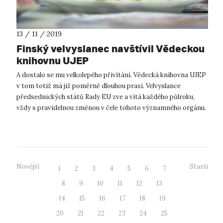
13 / 11 / 2019
Finský velvyslanec navštívil Vědeckou
knihovnu UJEP
A dostalo se mu velkolepého přivítání. Vědecká knihovna UJEP
v tom totiž má již poměrně dlouhou praxi. Velvyslance
předsednických států Rady EU zve a vítá každého půlroku,
vždy s pravidelnou změnou v čele tohoto významného orgánu.
Jeho excelence,...
Novější
Starší
1
2
3
4
5
6
7
8
9
10
11
12
13
14
15
16
17
18
19
20
21
22
23
24
25