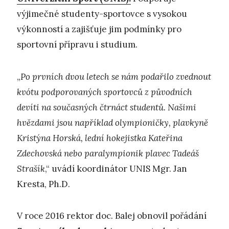
výjimečné studenty-sportovce s vysokou
výkonností a zajišťuje jim podmínky pro
sportovní přípravu i studium.
„
Po prvních dvou letech se nám podařilo zvednout
kvótu podporovaných sportovců z původních
devíti na současných čtrnáct studentů. Našimi
hvězdami jsou například olympioničky, plavkyně
Kristýna Horská, lední hokejistka Kateřina
Zdechovská nebo paralympionik plavec Tadeáš
Strašík
,“ uvádí koordinátor UNIS Mgr. Jan
Kresta, Ph.D.
V roce 2016 rektor doc. Balej obnovil pořádání