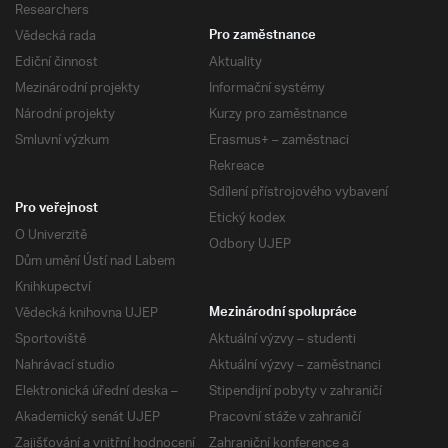
Researchers
Vědecká rada
Pro zaměstnance
Ediční činnost
Aktuality
Mezinárodní projekty
Informační systémy
Národní projekty
Kurzy pro zaměstnance
Smluvní výzkum
Erasmus+ – zaměstnaci
Rekreace
Sdílení přístrojového vybavení
Pro veřejnost
Etický kodex
O Univerzitě
Odbory UJEP
Dům umění Ústí nad Labem
Knihkupectví
Vědecká knihovna UJEP
Mezinárodní spolupráce
Sportoviště
Aktuální výzvy – studenti
Nahrávací studio
Aktuální výzvy – zaměstnanci
Elektronická úřední deska –
Stipendijní pobyty v zahraničí
Akademický senát UJEP
Pracovní stáže v zahraničí
Zajišťování a vnitřní hodnocení
Zahraniční konference a