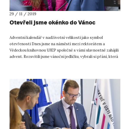
29 / 11 / 2019
Otevřeli jsme okénko do Vánoc
Adventní kalendář v nadživotní velikosti jako symbol
otevřenosti Dnes jsme na náměstí mezi rektorátem a
Vědeckou knihovnou UJEP společně s vámi slavnostně zahájili
advent. Rozsvítili jsme vánoční jedličku, vybrali si přání, která
splníme dětem z dětsk...