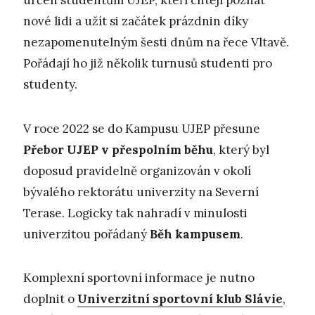
určen studentům UJEP, kteří chtějí poznat
nové lidi a užít si začátek prázdnin díky
nezapomenutelným šesti dnům na řece Vltavě.
Pořádají ho již několik turnusů studenti pro
studenty.
V roce 2022 se do Kampusu UJEP přesune
Přebor UJEP v přespolním běhu
, který byl
doposud pravidelně organizován v okolí
bývalého rektorátu univerzity na Severní
Terase. Logicky tak nahradí v minulosti
univerzitou pořádaný
Běh kampusem
.
Komplexní sportovní informace je nutno
doplnit o
Univerzitní sportovní klub Slávie
,