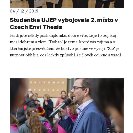
04 / 12 / 2019
Studentka UJEP vybojovala 2. místo v
Czech Envi Thesis
Jestli jste někdy psali diplomku, dobře víte, že je to boj. Boj
mezi dobrem a zlem. "Dobro" je téma, které vás zajímá a o
kterém jste přesvědčeni, že lidstvo posune ve vývoji. "Zlo" je
nutnost obhájit, což leckdy způsobí, že člověk couvne a vsadí
ra...