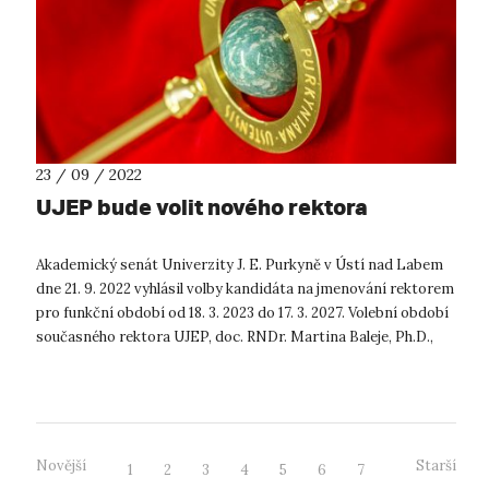
23 / 09 / 2022
UJEP bude volit nového rektora
Akademický senát Univerzity J. E. Purkyně v Ústí nad Labem
dne 21. 9. 2022 vyhlásil volby kandidáta na jmenování rektorem
pro funkční období od 18. 3. 2023 do 17. 3. 2027. Volební období
současného rektora UJEP, doc. RNDr. Martina Baleje, Ph.D.,
kon...
Novější
Starší
1
2
3
4
5
6
7