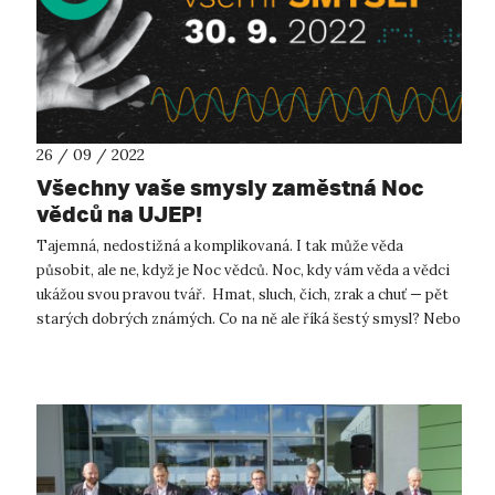
26 / 09 / 2022
Všechny vaše smysly zaměstná Noc
vědců na UJEP!
Tajemná, nedostižná a komplikovaná. I tak může věda
působit, ale ne, když je Noc vědců. Noc, kdy vám věda a vědci
ukážou svou pravou tvář. Hmat, sluch, čich, zrak a chuť — pět
starých dobrých známých. Co na ně ale říká šestý smysl? Nebo
zvířata a ...