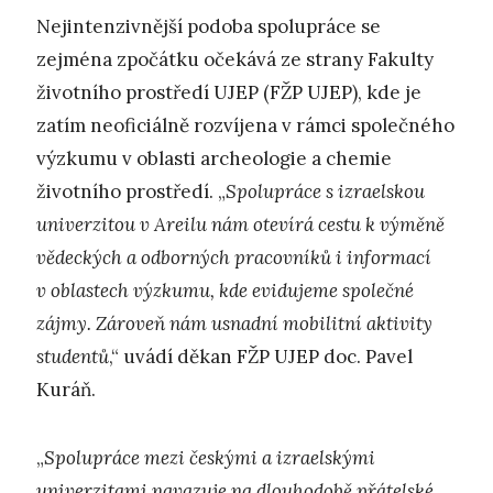
Nejintenzivnější podoba spolupráce se
zejména zpočátku očekává ze strany Fakulty
životního prostředí UJEP (FŽP UJEP), kde je
zatím neoficiálně rozvíjena v rámci společného
výzkumu v oblasti archeologie a chemie
životního prostředí. „
Spolupráce s izraelskou
univerzitou v Areilu nám otevírá cestu k výměně
vědeckých a odborných pracovníků i informací
v oblastech výzkumu, kde evidujeme společné
zájmy. Zároveň nám usnadní mobilitní aktivity
studentů
,“ uvádí děkan FŽP UJEP doc. Pavel
Kuráň.
„
Spolupráce mezi českými a izraelskými
univerzitami navazuje na dlouhodobě přátelské