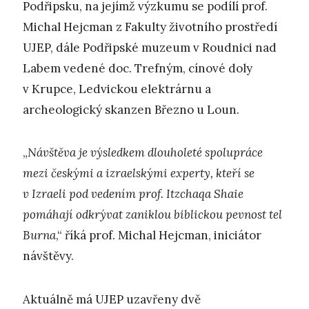
Podřipsku, na jejímž výzkumu se podílí prof.
Michal Hejcman z Fakulty životního prostředí
UJEP, dále Podřipské muzeum v Roudnici nad
Labem vedené doc. Trefným, cínové doly
v Krupce, Ledvickou elektrárnu a
archeologický skanzen Březno u Loun.
„
Návštěva je výsledkem dlouholeté spolupráce
mezi českými a izraelskými experty, kteří se
v Izraeli pod vedením prof. Itzchaqa Shaie
pomáhají odkrývat zaniklou biblickou pevnost tel
Burna
,“ říká prof. Michal Hejcman, iniciátor
návštěvy.
Aktuálně má UJEP uzavřeny dvě