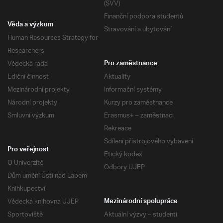
(SVV)
Finanční podpora studentů
Věda a výzkum
Stravování a ubytování
Human Resources Strategy for
Researchers
Vědecká rada
Pro zaměstnance
Ediční činnost
Aktuality
Mezinárodní projekty
Informační systémy
Národní projekty
Kurzy pro zaměstnance
Smluvní výzkum
Erasmus+ – zaměstnaci
Rekreace
Sdílení přístrojového vybavení
Pro veřejnost
Etický kodex
O Univerzitě
Odbory UJEP
Dům umění Ústí nad Labem
Knihkupectví
Vědecká knihovna UJEP
Mezinárodní spolupráce
Sportoviště
Aktuální výzvy – studenti