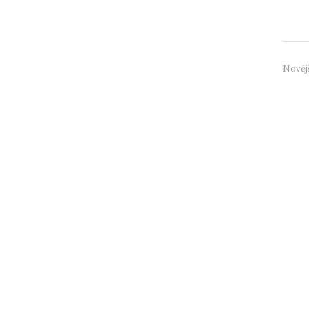
význa
Nověj