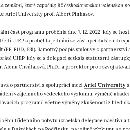
a zeměmi, které započaly již československou vojenskou pom
or Ariel University prof. Albert Pinhasov.
iální část programu proběhla dne 7. 12. 2022, kdy se hos
tředí UJEP a proběhla jednání se zástupci dalších do 
lt (FF, FUD, FSI). Samotný podpis smlouvy o partnerství 
orátě UJEP, kdy se s delegací setkala statutární zástup
. Alena Chvátalová, Ph.D., a prorektor pro rozvoj a kval
uva o partnerství a spolupráci mezi
Ariel University
a
ádění vzájemného vědeckého výzkumu, výměně akademi
lávacích programů včetně výměny zkušeností z hlediska
ůběhu třídenního pobytu izraelská delegace navštívila
lu v Dušníkách na Podřipsku, na jejímž výzkumu se podí