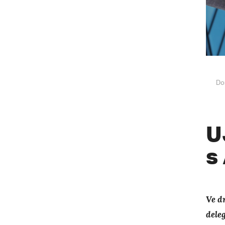
Do
U
s
Ve d
dele