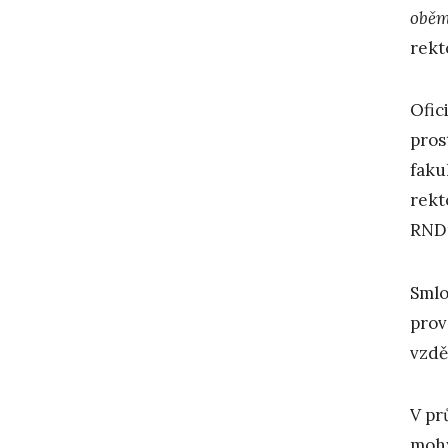
oběm
rekt
Ofic
pros
faku
rekt
RNDr
Smlo
prov
vzdě
V pr
mohy