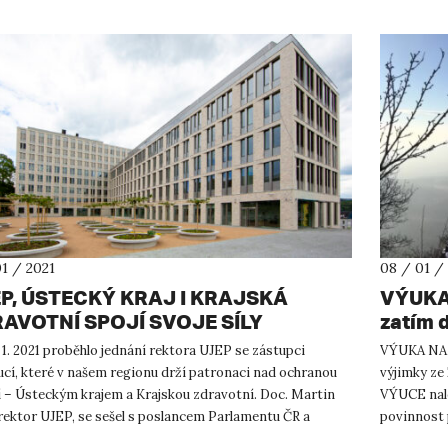
01 / 2021
08 / 01 /
P, ÚSTECKÝ KRAJ I KRAJSKÁ
VÝUKA
AVOTNÍ SPOJÍ SVOJE SÍLY
zatím d
 1. 2021 proběhlo jednání rektora UJEP se zástupci
VÝUKA NA 
ucí, které v našem regionu drží patronaci nad ochranou
výjimky 
í – Ústeckým krajem a Krajskou zdravotní. Doc. Martin
VÝUCE nale
 rektor UJEP, se sešel s poslancem Parlamentu ČR a
povinnost 
cem novéh...
kolejích, AV