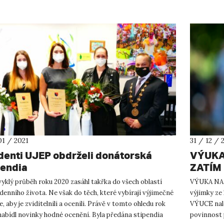
01 / 2021
31 / 12 / 
denti UJEP obdrželi donátorská
VÝUKA
pendia
ZATÍM 
yklý průběh roku 2020 zasáhl takřka do všech oblastí
VÝUKA NA 
enního života. Ne však do těch, které vybírají výjimečné
výjimky 
e, aby je zviditelnili a ocenili. Právě v tomto ohledu rok
VÝUCE nale
nabídl novinky hodné ocenění. Byla předána stipendia
povinnost 