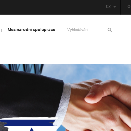
CZ
O
Mezinárodní spolupráce