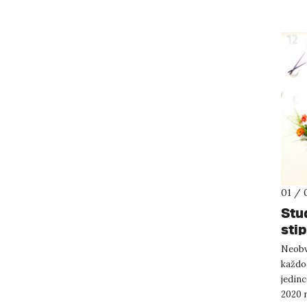
01 / 
Stu
sti
Neobv
každod
jedinc
2020 