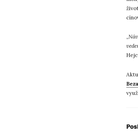
živo
cíno
„
Návš
vede
Hejc
Aktu
Beza
využ
Pos