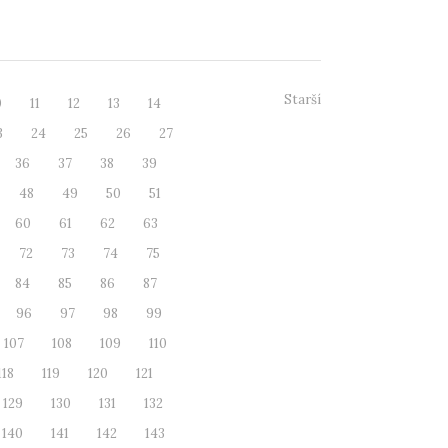
VŠAK také s VÝ...
Starší
0
11
12
13
14
3
24
25
26
27
36
37
38
39
48
49
50
51
60
61
62
63
72
73
74
75
84
85
86
87
96
97
98
99
107
108
109
110
118
119
120
121
129
130
131
132
140
141
142
143