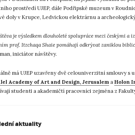
tního prostředí UJEP, dále Podřipské muzeum v Roudni
vé doly v Krupce, Ledvickou elektrárnu a archeologick
těva je výsledkem dlouholeté spolupráce mezi českými a izr
ním prof. Itzchaqa Shaie pomáhají odkrývat zaniklou bibli
man, iniciátor návštěvy.
álně má UJEP uzavřeny dvě celouniverzitní smlouvy s un
lel Academy of Art and Design, Jerusalem
a
Holon I
ívají studenti a akademičtí pracovníci zejména z Fakul
lední aktuality