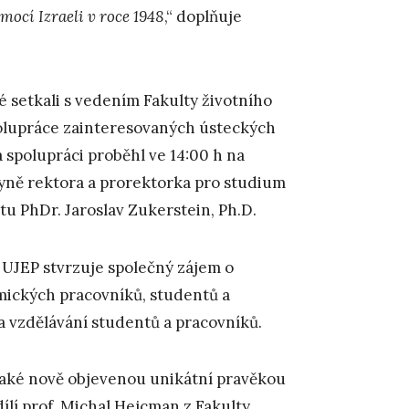
ocí Izraeli v roce 1948
,“ doplňuje
té setkali s vedením Fakulty životního
spolupráce zainteresovaných ústeckých
a spolupráci proběhl ve 14:00 h na
kyně rektora a prorektorka pro studium
itu PhDr. Jaroslav Zukerstein, Ph.D.
 UJEP stvrzuje společný zájem o
ckých pracovníků, studentů a
 vzdělávání studentů a pracovníků.
 také nově objevenou unikátní pravěkou
lí prof. Michal Hejcman z Fakulty