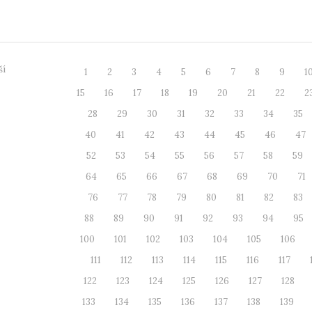
mný...
kolejích, A
ší
1
2
3
4
5
6
7
8
9
1
15
16
17
18
19
20
21
22
2
28
29
30
31
32
33
34
35
40
41
42
43
44
45
46
47
52
53
54
55
56
57
58
59
64
65
66
67
68
69
70
71
76
77
78
79
80
81
82
83
88
89
90
91
92
93
94
95
100
101
102
103
104
105
106
111
112
113
114
115
116
117
122
123
124
125
126
127
128
133
134
135
136
137
138
139