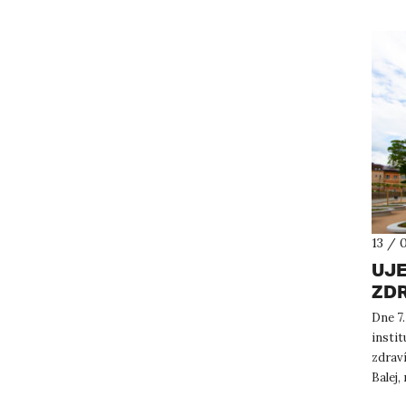
13 / 
UJE
ZDR
Dne 7.
instit
zdrav
Balej,
porad