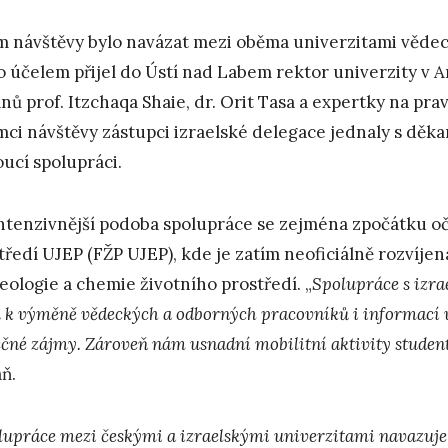
m návštěvy bylo navázat mezi oběma univerzitami vědec
o účelem přijel do Ústí nad Labem rektor univerzity v A
nů prof. Itzchaqa Shaie, dr. Orit Tasa a expertky na pra
mci návštěvy zástupci izraelské delegace jednaly s děka
ucí spolupráci.
ntenzivnější podoba spolupráce se zejména zpočátku oč
tředí UJEP (FŽP UJEP), kde je zatím neoficiálně rozvíje
eologie a chemie životního prostředí. „
Spolupráce s izra
u k výměně vědeckých a odborných pracovníků i informací 
ečné zájmy. Zároveň nám usnadní mobilitní aktivity studen
ň.
lupráce mezi českými a izraelskými univerzitami navazuje