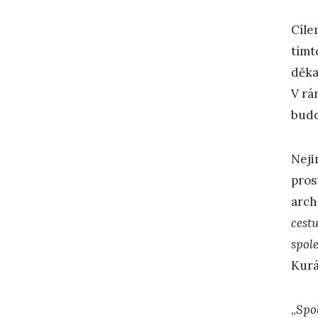
Cíle
tímt
děka
V rá
budo
Neji
pros
arch
cest
spol
Kurá
„
Spo