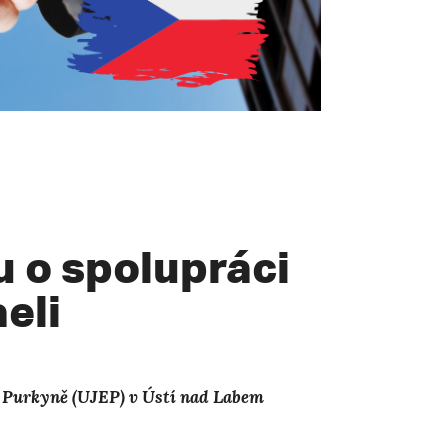
 o spolupráci
aeli
ty Purkyně (UJEP) v Ústí nad Labem