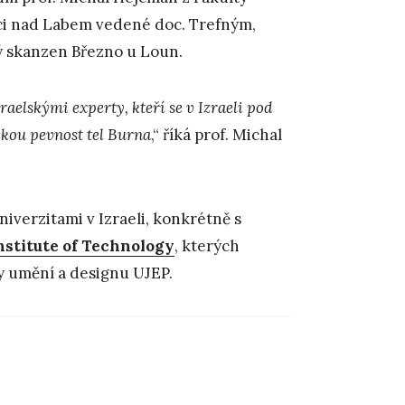
ci nad Labem vedené doc. Trefným,
ý skanzen Březno u Loun.
aelskými experty, kteří se v Izraeli pod
ckou pevnost tel Burna
,“ říká prof. Michal
iverzitami v Izraeli, konkrétně s
nstitute of Technology
, kterých
ty umění a designu UJEP.