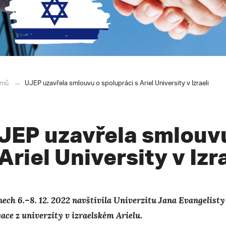
mů
UJEP uzavřela smlouvu o spolupráci s Ariel University v Izraeli
JEP uzavřela smlouvu
 Ariel University v Izr
nech 6.–8. 12. 2022 navštívila Univerzitu Jana Evangelis
gace z univerzity v izraelském Arielu.