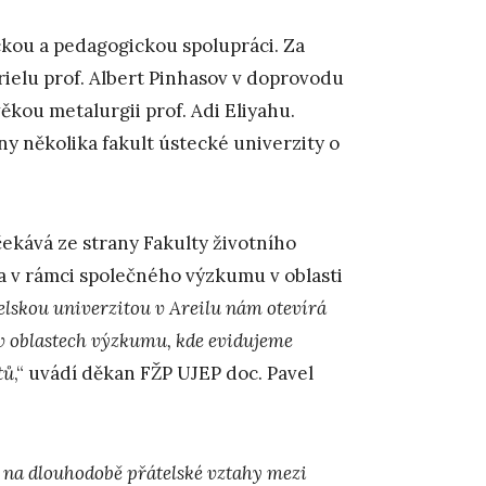
kou a pedagogickou spolupráci. Za
rielu prof. Albert Pinhasov v doprovodu
věkou metalurgii prof. Adi Eliyahu.
ny několika fakult ústecké univerzity o
ekává ze strany Fakulty životního
na v rámci společného výzkumu v oblasti
elskou univerzitou v Areilu nám otevírá
v oblastech výzkumu, kde evidujeme
tů
,“ uvádí děkan FŽP UJEP doc. Pavel
 na dlouhodobě přátelské vztahy mezi