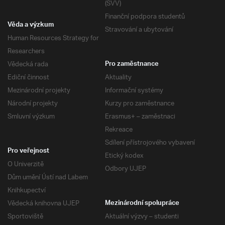
(SVV)
Finanční podpora studentů
Věda a výzkum
Stravování a ubytování
Human Resources Strategy for
Researchers
Vědecká rada
Pro zaměstnance
Ediční činnost
Aktuality
Mezinárodní projekty
Informační systémy
Národní projekty
Kurzy pro zaměstnance
Smluvní výzkum
Erasmus+ – zaměstnaci
Rekreace
Sdílení přístrojového vybavení
Pro veřejnost
Etický kodex
O Univerzitě
Odbory UJEP
Dům umění Ústí nad Labem
Knihkupectví
Vědecká knihovna UJEP
Mezinárodní spolupráce
Sportoviště
Aktuální výzvy – studenti