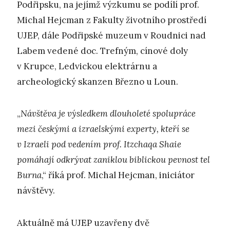
Podřipsku, na jejímž výzkumu se podílí prof.
Michal Hejcman z Fakulty životního prostředí
UJEP, dále Podřipské muzeum v Roudnici nad
Labem vedené doc. Trefným, cínové doly
v Krupce, Ledvickou elektrárnu a
archeologický skanzen Březno u Loun.
„
Návštěva je výsledkem dlouholeté spolupráce
mezi českými a izraelskými experty, kteří se
v Izraeli pod vedením prof. Itzchaqa Shaie
pomáhají odkrývat zaniklou biblickou pevnost tel
Burna
,“ říká prof. Michal Hejcman, iniciátor
návštěvy.
Aktuálně má UJEP uzavřeny dvě