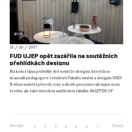
31 / 10 / 2017
FUD UJEP opět zazářila na soutěžních
přehlídkách designu
Na konci října proběhly dvě soutěže designu, kterých se
účastnili pedagogové i studenti Fakulty umění a designu UJEP.
Z obou soutěží přivezli ceny a skvěle prezentovali nejen svou
tvorbu, ale také ústeckou uměleckou fakultu. MASTER OF
CRYSTAL 2017 j...
Novější
Starší
1
2
3
4
5
6
7