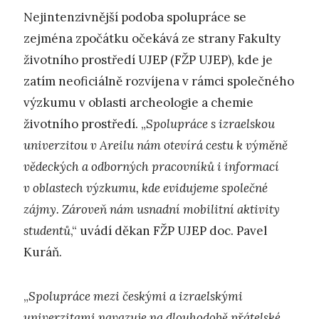
Nejintenzivnější podoba spolupráce se
zejména zpočátku očekává ze strany Fakulty
životního prostředí UJEP (FŽP UJEP), kde je
zatím neoficiálně rozvíjena v rámci společného
výzkumu v oblasti archeologie a chemie
životního prostředí. „
Spolupráce s izraelskou
univerzitou v Areilu nám otevírá cestu k výměně
vědeckých a odborných pracovníků i informací
v oblastech výzkumu, kde evidujeme společné
zájmy. Zároveň nám usnadní mobilitní aktivity
studentů
,“ uvádí děkan FŽP UJEP doc. Pavel
Kuráň.
„
Spolupráce mezi českými a izraelskými
univerzitami navazuje na dlouhodobě přátelské