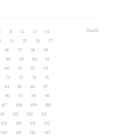
 vodu jak...
Starší
0
11
12
13
14
3
24
25
26
27
36
37
38
39
48
49
50
51
60
61
62
63
72
73
74
75
84
85
86
87
96
97
98
99
107
108
109
110
118
119
120
121
129
130
131
132
140
141
142
143