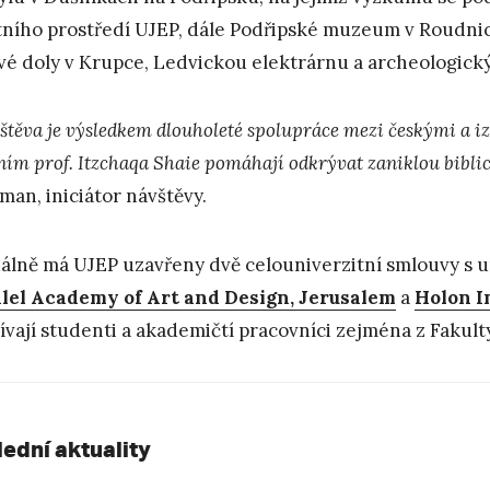
tního prostředí UJEP, dále Podřipské muzeum v Roudni
vé doly v Krupce, Ledvickou elektrárnu a archeologick
těva je výsledkem dlouholeté spolupráce mezi českými a izr
ním prof. Itzchaqa Shaie pomáhají odkrývat zaniklou bibli
man, iniciátor návštěvy.
álně má UJEP uzavřeny dvě celouniverzitní smlouvy s un
lel Academy of Art and Design, Jerusalem
a
Holon I
ívají studenti a akademičtí pracovníci zejména z Fakul
lední aktuality