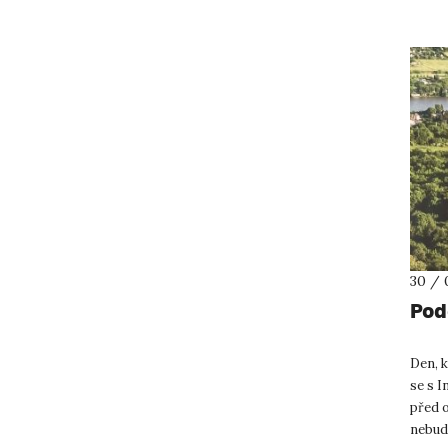
30 / 
Pod
Den, k
se s I
před o
nebud