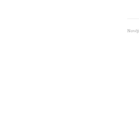
takovo
Nověj