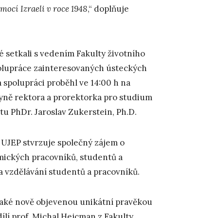
ocí Izraeli v roce 1948
,“ doplňuje
té setkali s vedením Fakulty životního
spolupráce zainteresovaných ústeckých
a spolupráci proběhl ve 14:00 h na
kyně rektora a prorektorka pro studium
itu PhDr. Jaroslav Zukerstein, Ph.D.
 UJEP stvrzuje společný zájem o
ckých pracovníků, studentů a
 vzdělávání studentů a pracovníků.
 také nově objevenou unikátní pravěkou
lí prof. Michal Hejcman z Fakulty