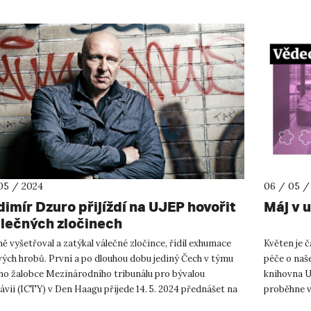
05 / 2024
06 / 05 /
dimír Dzuro přijíždí na UJEP hovořit
Máj v u
álečných zločinech
 vyšetřoval a zatýkal válečné zločince, řídil exhumace
Květen je č
ých hrobů. První a po dlouhou dobu jediný Čech v týmu
péče o naš
ího žalobce Mezinárodního tribunálu pro bývalou
knihovna UJ
ávii (ICTY) v Den Haagu přijede 14. 5. 2024 přednášet na
proběhne v
ou univerz...
pom...