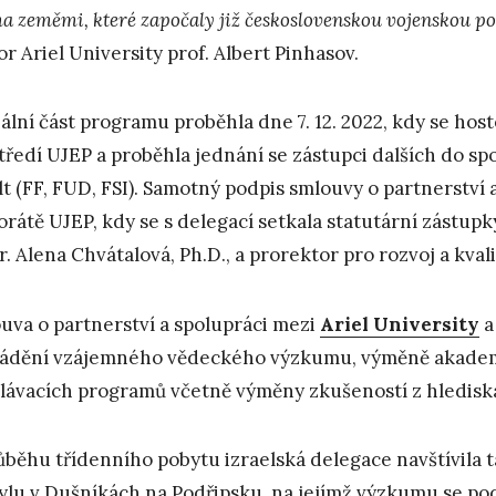
a zeměmi, které započaly již československou vojenskou pom
or Ariel University prof. Albert Pinhasov.
iální část programu proběhla dne 7. 12. 2022, kdy se hos
tředí UJEP a proběhla jednání se zástupci dalších do 
lt (FF, FUD, FSI). Samotný podpis smlouvy o partnerství 
orátě UJEP, kdy se s delegací setkala statutární zástup
. Alena Chvátalová, Ph.D., a prorektor pro rozvoj a kval
uva o partnerství a spolupráci mezi
Ariel University
a
ádění vzájemného vědeckého výzkumu, výměně akademi
lávacích programů včetně výměny zkušeností z hlediska
ůběhu třídenního pobytu izraelská delegace navštívila
lu v Dušníkách na Podřipsku, na jejímž výzkumu se podí