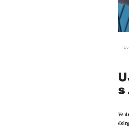
Do
U
s
Ve d
dele