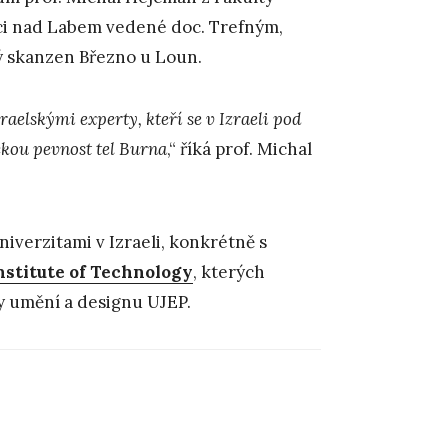
ci nad Labem vedené doc. Trefným,
ý skanzen Březno u Loun.
aelskými experty, kteří se v Izraeli pod
ckou pevnost tel Burna
,“ říká prof. Michal
iverzitami v Izraeli, konkrétně s
nstitute of Technology
, kterých
ty umění a designu UJEP.