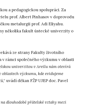
kou a pedagogickou spolupráci. Za
rielu prof. Albert Pinhasov v doprovodu
věkou metalurgii prof. Adi Eliyahu.
ny několika fakult ústecké univerzity o
ekává ze strany Fakulty životního
na v rámci společného výzkumu v oblasti
elskou univerzitou v Areilu nám otevírá
v oblastech výzkumu, kde evidujeme
tů
,“ uvádí děkan FŽP UJEP doc. Pavel
 na dlouhodobě přátelské vztahy mezi