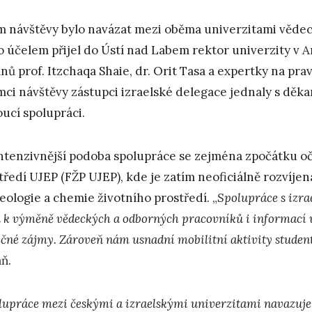
m návštěvy bylo navázat mezi oběma univerzitami vědec
o účelem přijel do Ústí nad Labem rektor univerzity v A
nů prof. Itzchaqa Shaie, dr. Orit Tasa a expertky na pra
mci návštěvy zástupci izraelské delegace jednaly s děka
ucí spolupráci.
ntenzivnější podoba spolupráce se zejména zpočátku oč
tředí UJEP (FŽP UJEP), kde je zatím neoficiálně rozvíje
eologie a chemie životního prostředí. „
Spolupráce s izra
u k výměně vědeckých a odborných pracovníků i informací 
ečné zájmy. Zároveň nám usnadní mobilitní aktivity studen
ň.
lupráce mezi českými a izraelskými univerzitami navazuje