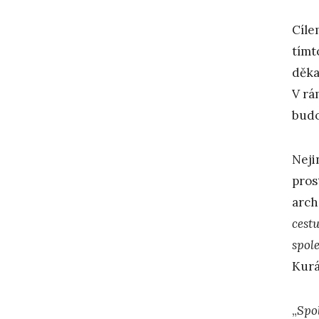
Cíle
tímt
děka
V rá
budo
Neji
pros
arch
cest
spol
Kurá
„
Spo