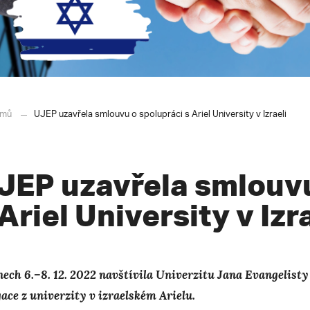
mů
UJEP uzavřela smlouvu o spolupráci s Ariel University v Izraeli
JEP uzavřela smlouvu
 Ariel University v Izr
nech 6.–8. 12. 2022 navštívila Univerzitu Jana Evangelis
gace z univerzity v izraelském Arielu.