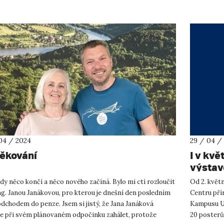
04 / 2024
29 / 04 /
ěkování
I v kv
výsta
dy něco končí a něco nového začíná. Bylo mi ctí rozloučit
Od 2. květn
ng. Janou Janákovou, pro kterou je dnešní den posledním
Centru pří
dchodem do penze. Jsem si jistý, že Jana Janáková
Kampusu UJ
e při svém plánovaném odpočinku zahálet, protože
20 posterů