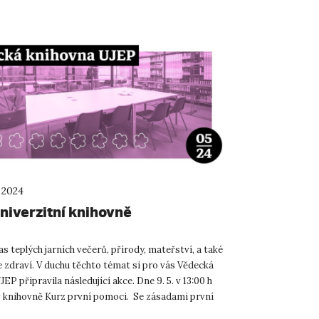
 2024
niverzitní knihovně
as teplých jarních večerů, přírody, mateřství, a také
e zdraví. V duchu těchto témat si pro vás Vědecká
EP připravila následující akce. Dne 9. 5. v 13:00 h
 knihovně Kurz první pomoci. Se zásadami první