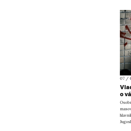
07 / 
Vla
o v
Osobně
masov
hlavn
Jugosl
ústeck