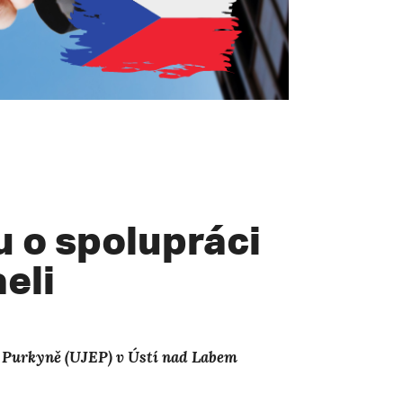
 o spolupráci
aeli
ty Purkyně (UJEP) v Ústí nad Labem