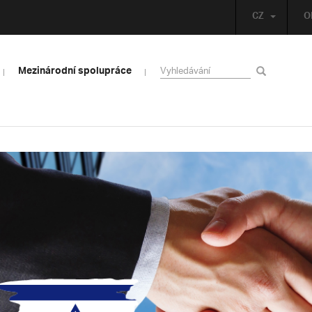
CZ
O
Mezinárodní spolupráce