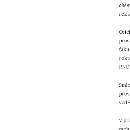
oběm
rekt
Ofic
pros
faku
rekt
RNDr
Smlo
prov
vzdě
V pr
mohy