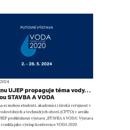
 2024
ětnu UJEP propaguje téma vody…
vou STAVBA A VODA
a si mohou studenti, akademici i široká veřejnost v
rodovědných a technických oborů (CPTO) v areálu
EP prohlédnout výstavu „STAVBA A VODA“. Výstava
 vznikla jako výstup konference VODA 2020.