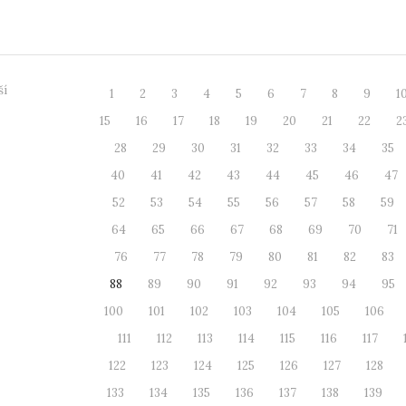
u jsme ji ...
Představuje
ší
1
2
3
4
5
6
7
8
9
1
15
16
17
18
19
20
21
22
2
28
29
30
31
32
33
34
35
40
41
42
43
44
45
46
47
52
53
54
55
56
57
58
59
64
65
66
67
68
69
70
71
76
77
78
79
80
81
82
83
88
89
90
91
92
93
94
95
100
101
102
103
104
105
106
111
112
113
114
115
116
117
122
123
124
125
126
127
128
133
134
135
136
137
138
139