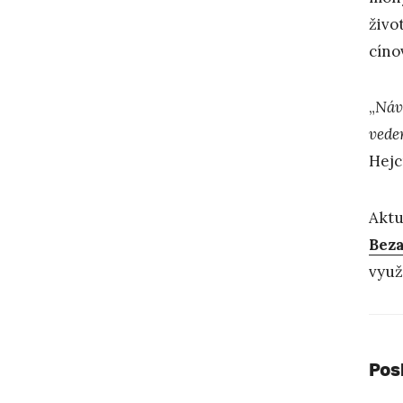
živo
cíno
„
Návš
vede
Hejc
Aktu
Beza
využ
Pos