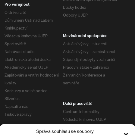
Pro veřejnost
Etický kodex
O Univerzitě
Odbory UJEP
Dům umění Ústí nad Labem
Knihkupectví
Vědecká knihovna UJEP
Mezinárodní spolupráce
Sportoviště
Aktuální výzvy – studenti
Nahrávací studio
Aktuální výzvy – zaměstnanci
Elektronická úřední deska –
Stipendijní pobyty v zahraničí
Akademický senát UJEP
Pracovní stáže v zahraničí
Zajišťování a vnitřní hodnocení
Zahraniční konference a
kvality
semináře
Konkurzy a volné pozice
Silverius
Další pracoviště
Napsali o nás
Centrum Informatiky
Tiskové zprávy
Vědecká knihovna UJEP
Správa kolejí a menz
Správa souhlasu se soubory