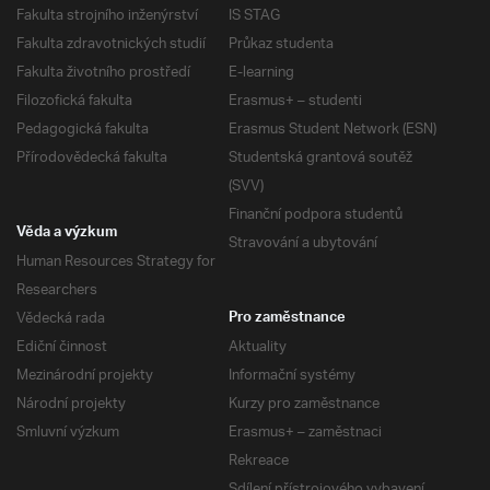
Fakulta strojního inženýrství
IS STAG
Fakulta zdravotnických studií
Průkaz studenta
Fakulta životního prostředí
E-learning
Filozofická fakulta
Erasmus+ – studenti
Pedagogická fakulta
Erasmus Student Network (ESN)
Přírodovědecká fakulta
Studentská grantová soutěž
(SVV)
Finanční podpora studentů
Věda a výzkum
Stravování a ubytování
Human Resources Strategy for
Researchers
Vědecká rada
Pro zaměstnance
Ediční činnost
Aktuality
Mezinárodní projekty
Informační systémy
Národní projekty
Kurzy pro zaměstnance
Smluvní výzkum
Erasmus+ – zaměstnaci
Rekreace
Sdílení přístrojového vybavení