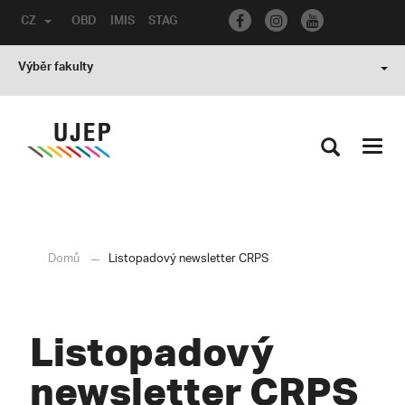
CZ
OBD
IMIS
STAG
Výběr fakulty
Toggl
navig
Domů
Listopadový newsletter CRPS
Listopadový
newsletter CRPS