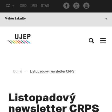
CZ
OBD
IMIS
STAG
Výběr fakulty
Toggl
navig
Domů
Listopadový newsletter CRPS
Listopadový
newsletter CRPS