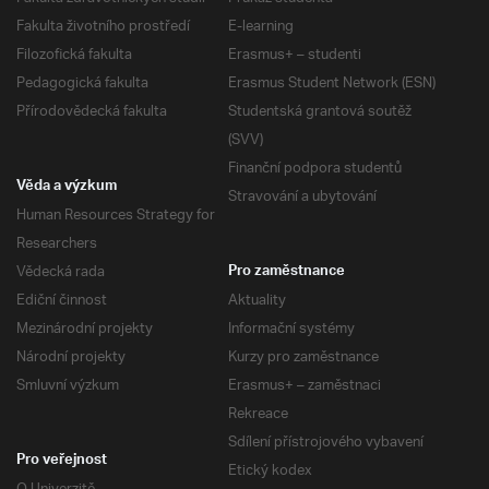
Fakulta životního prostředí
E-learning
Filozofická fakulta
Erasmus+ – studenti
Pedagogická fakulta
Erasmus Student Network (ESN)
Přírodovědecká fakulta
Studentská grantová soutěž
(SVV)
Finanční podpora studentů
Věda a výzkum
Stravování a ubytování
Human Resources Strategy for
Researchers
Vědecká rada
Pro zaměstnance
Ediční činnost
Aktuality
Mezinárodní projekty
Informační systémy
Národní projekty
Kurzy pro zaměstnance
Smluvní výzkum
Erasmus+ – zaměstnaci
Rekreace
Sdílení přístrojového vybavení
Pro veřejnost
Etický kodex