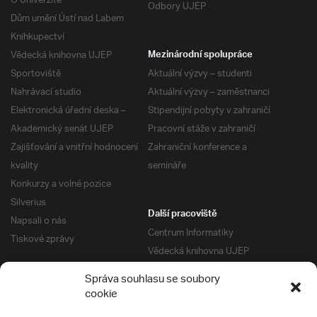
O Univerzitě
Odbory UJEP
Dům umění Ústí nad Labem
Knihkupectví
Vědecká knihovna UJEP
Mezinárodní spolupráce
Sportoviště
Aktuální výzvy – studenti
Nahrávací studio
Aktuální výzvy – zaměstnanci
Elektronická úřední deska –
Stipendijní pobyty v zahraničí
Akademický senát UJEP
Pracovní stáže v zahraničí
Zajišťování a vnitřní hodnocení
Zahraniční konference a
kvality
semináře
Konkurzy a volné pozice
Silverius
Další pracoviště
Napsali o nás
Centrum Informatiky
Tiskové zprávy
Vědecká knihovna UJEP
Správa kolejí a menz
Správa souhlasu se soubory
Univerzitní centrum podpory
Pro absolventy
cookie
Klub absolventů