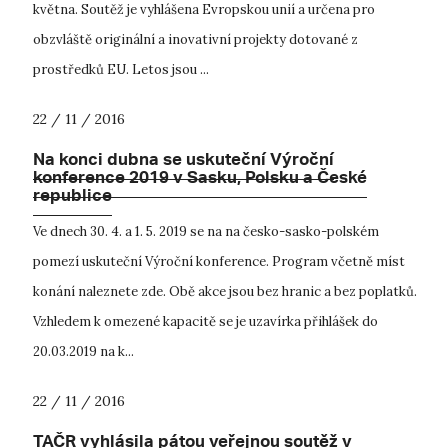
května. Soutěž je vyhlášena Evropskou unií a určena pro
obzvláště originální a inovativní projekty dotované z
prostředků EU. Letos jsou ...
22 / 11 / 2016
Na konci dubna se uskuteční Výroční
konference 2019 v Sasku, Polsku a České
republice
Ve dnech 30. 4. a 1. 5. 2019 se na na česko-sasko-polském
pomezí uskuteční Výroční konference. Program včetně míst
konání naleznete zde. Obě akce jsou bez hranic a bez poplatků.
Vzhledem k omezené kapacitě se je uzavírka přihlášek do
20.03.2019 na k...
22 / 11 / 2016
TAČR vyhlásila pátou veřejnou soutěž v