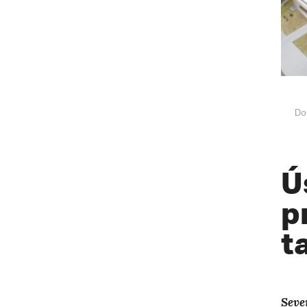
Do
Ú
p
t
Seve