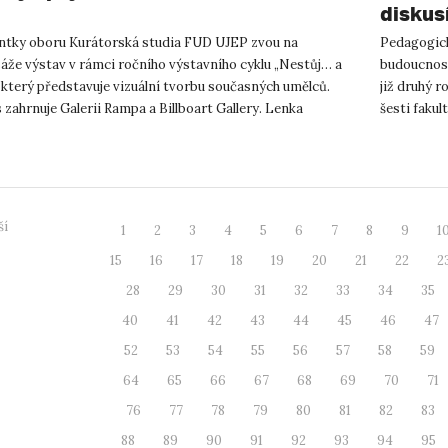
diskus
ntky oboru Kurátorská studia FUD UJEP zvou na
Pedagogick
áže výstav v rámci ročního výstavního cyklu „Nestůj… a
budoucnosti
, který představuje vizuální tvorbu současných umělců.
již druhý r
 zahrnuje Galerii Rampa a Billboart Gallery. Lenka
šesti fakul
ková: PICS OR...
promítá...
ší
1
2
3
4
5
6
7
8
9
1
15
16
17
18
19
20
21
22
2
28
29
30
31
32
33
34
35
40
41
42
43
44
45
46
47
52
53
54
55
56
57
58
59
64
65
66
67
68
69
70
71
76
77
78
79
80
81
82
83
88
89
90
91
92
93
94
95