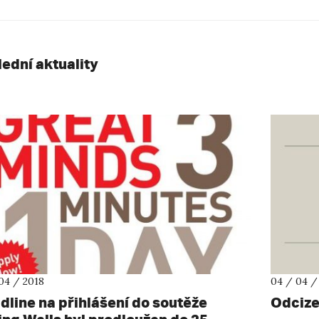
lední aktuality
04 / 2018
04 / 04 /
dline na přihlášení do soutěže
Odcize