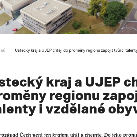
mů
Ústecký kraj a UJEP chtějí do proměny regionu zapojit tvůrčí talent
stecký kraj a UJEP ch
roměny regionu zapoji
alenty i vzdělané oby
rozápad Čech není jen krajem uhlí a chemie. Do jeho promě