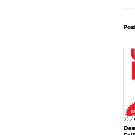
Pos
05 / 
Dea