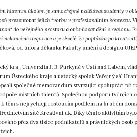
ím hlavním úkolem je samozřejmě vzdělávat studenty v obl
veň prezentovat jejich tvorbu v profesionálním kontextu. 
hnout do veřejného prostoru a ovlivňovat dění v regionu. P
í nekonečné inspirace a je skvělé, že poptávka po kreativitě
čková, od února děkanka Fakulty umění a designu UJEP
cký kraj, Univerzita J. E. Purkyně v Ústí nad Labem, vl
rum Ústeckého kraje a ústecký spolek Veřejný sál Hranič
psali společné memorandum stvrzující spolupráci při ro
podpoře místních talentů. Společnou podporu tvůrčích o
í k těm s nejrychleji rostoucím podílem na hrubém do
třednictvím sítě Kreativni.uk. Díky těmto aktivitám byl
ováno přes dva tisíce podnikatelů a právnických osob p
tvích.