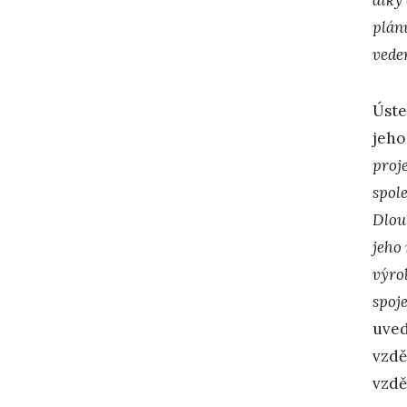
plán
veden
Úste
jeho
proj
spol
Dlou
jeho 
výro
spoj
uved
vzdě
vzdě