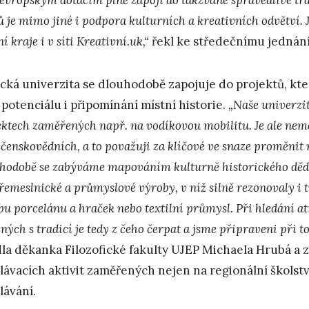
ů je mimo jiné i podpora kulturních a kreativních odvětví. 
í kraje i v síti Kreativní.uk,“
řekl ke středečnímu jednání
cká univerzita se dlouhodobě zapojuje do projektů, kte
 potenciálu i připomínání místní historie.
„Naše univerzi
ektech zaměřených např. na vodíkovou mobilitu. Je ale nem
ečenskovědních, a to považuji za klíčové ve snaze proměnit 
hodobě se zabýváme mapováním kulturně historického děd
řemeslnické a průmyslové výroby, v níž silně rezonovaly i t
bu porcelánu a hraček nebo textilní průmysl. Při hledání a
ených s tradicí je tedy z čeho čerpat a jsme připraveni při
la děkanka Filozofické fakulty UJEP Michaela Hrubá a 
lávacích aktivit zaměřených nejen na regionální školstv
lávání.