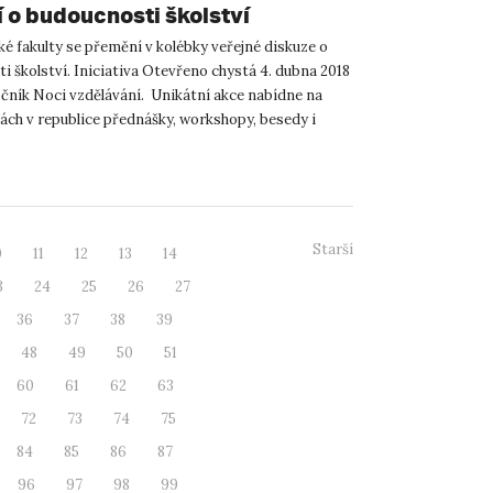
í o budoucnosti školství
é fakulty se přemění v kolébky veřejné diskuze o
 školství. Iniciativa Otevřeno chystá 4. dubna 2018
očník Noci vzdělávání. Unikátní akce nabídne na
tách v republice přednášky, workshopy, besedy i
Starší
0
11
12
13
14
3
24
25
26
27
36
37
38
39
48
49
50
51
60
61
62
63
72
73
74
75
84
85
86
87
96
97
98
99