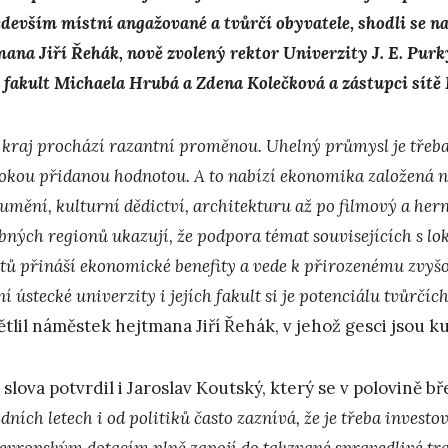
edevším místní angažované a tvůrčí obyvatele, shodli se 
mana Jiří Řehák, nově zvolený rektor Univerzity J. E. Pur
 fakult Michaela Hrubá a Zdena Kolečková a zástupci sítě 
 kraj prochází razantní proměnou. Uhelný průmysl je třeba
sokou přidanou hodnotou. A to nabízí ekonomika založená na
 umění, kulturní dědictví, architekturu až po filmový a her
bných regionů ukazují, že podpora témat souvisejících s l
ntů přináší ekonomické benefity a vede k přirozenému zvyšov
í ústecké univerzity i jejích fakult si je potenciálu tvůrčíc
ětlil náměstek hejtmana Jiří Řehák, v jehož gesci jsou ku
 slova potvrdil i Jaroslav Koutský, který se v polovině 
dních letech i od politiků často zaznívá, že je třeba investov
 evropským dotacím plně zapojí do takzvané spravedlivé tr