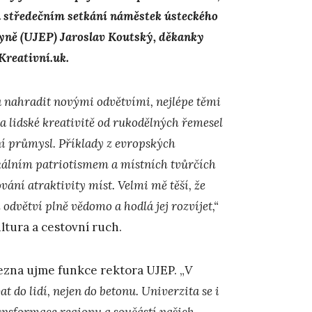
na středečním setkání náměstek ústeckého
kyně (UJEP) Jaroslav Koutský, děkanky
Kreativní.uk.
 nahradit novými odvětvími, nejlépe těmi
 lidské kreativitě od rukodělných řemesel
ní průmysl. Příklady z evropských
okálním patriotismem a místních tvůrčích
ání atraktivity míst. Velmi mě těší, že
h odvětví plně vědomo a hodlá jej rozvíjet,“
ltura a cestovní ruch.
března ujme funkce rektora UJEP. „
V
at do lidí, nejen do betonu. Univerzita se i
ansformace regionu a součástí našich