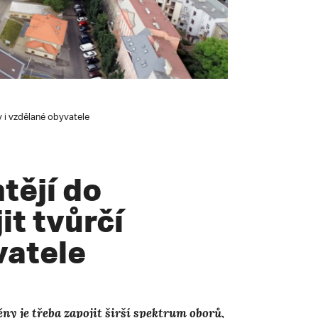
y i vzdělané obyvatele
tějí do
t tvůrčí
vatele
ny je třeba zapojit širší spektrum oborů,