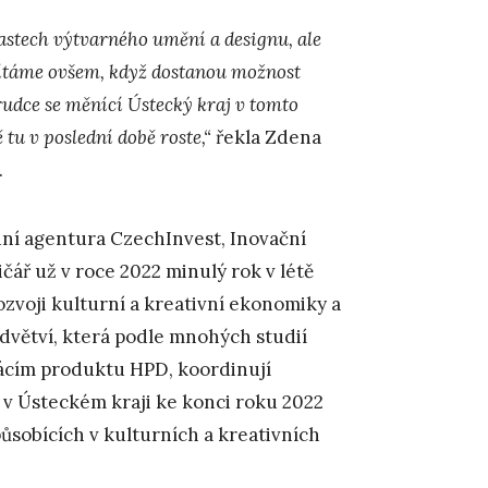
astech výtvarného umění a designu, ale
Vítáme ovšem, když dostanou možnost
rudce se měnící Ústecký kraj v tomto
 tu v poslední době roste,“
řekla Zdena
.
ádní agentura CzechInvest, Inovační
ář už v roce 2022 minulý rok v létě
zvoji kulturní a kreativní ekonomiky a
dvětví, která podle mnohých studií
mácím produktu HPD, koordinují
o v Ústeckém kraji ke konci roku 2022
ůsobících v kulturních a kreativních