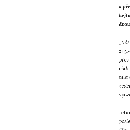
a př
hejt
dvou
„Náš
s vy
přes
obdo
tale
veden
vysv
Jeho
posle
díky