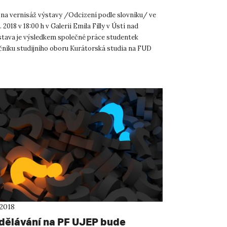
na vernisáž výstavy /Odcizení podle slovníku/ ve
. 2018 v 18:00 h v Galerii Emila Filly v Ústí nad
tava je výsledkem společné práce studentek
čníku studijního oboru Kurátorská studia na FUD
va se ...
 2018
dělávání na PF UJEP bude