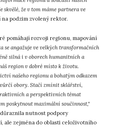
Je skvělé, že v tom máme partnera ve
 na podzim zvolený rektor.
ré pomáhají rozvoji regionu, mapování
ta se angažuje ve velkých transformačních
éně silná i v oborech humanitních a
náš region v dobré místo k životu.
ictví našeho regionu a bohatým odkazem
vůrčí obory. Stačí zmínit sklářství,
traktivních a perspektivních témat
 tom poskytnout maximální součinnost,“
zdůraznila nutnost podpory
í, ale zejména do oblasti celoživotního