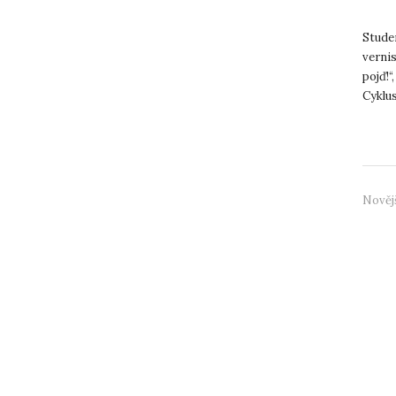
Stude
vernis
pojď!“
Cyklus
Glisní
Nověj