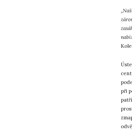
„Naš
záro
zasá
nabíz
Kole
Úste
cent
pode
při 
patř
pros
zmap
odvě